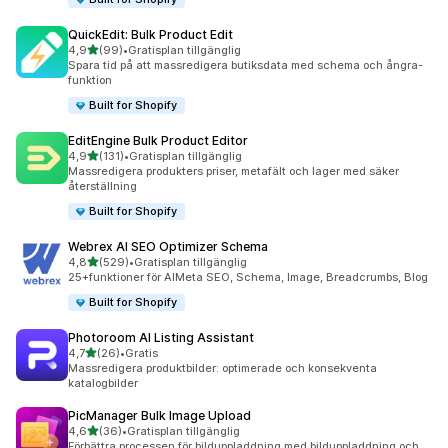
QuickEdit: Bulk Product Edit
av 5 stjärnor
4,9
(99)
•
Gratisplan tillgänglig
99 recensioner totalt
Spara tid på att massredigera butiksdata med schema och ångra-
funktion
Built for Shopify
EditEngine Bulk Product Editor
av 5 stjärnor
4,9
(131)
•
Gratisplan tillgänglig
131 recensioner totalt
Massredigera produkters priser, metafält och lager med säker
återställning
Built for Shopify
Webrex AI SEO Optimizer Schema
av 5 stjärnor
4,8
(529)
•
Gratisplan tillgänglig
529 recensioner totalt
25+funktioner för AIMeta SEO, Schema, Image, Breadcrumbs, Blog
Built for Shopify
Photoroom AI Listing Assistant
av 5 stjärnor
4,7
(26)
•
Gratis
26 recensioner totalt
Massredigera produktbilder: optimerade och konsekventa
katalogbilder
PicManager Bulk Image Upload
av 5 stjärnor
4,6
(36)
•
Gratisplan tillgänglig
36 recensioner totalt
Förbättra processen för bilduppladdning med bilduppladdning och