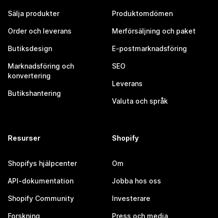
Sälja produkter
Produktomdömen
Order och leverans
Merförsäljning och paket
Butiksdesign
E-postmarknadsföring
Marknadsföring och
SEO
konvertering
Leverans
Butikshantering
Valuta och språk
Resurser
Shopify
Shopifys hjälpcenter
Om
API-dokumentation
Jobba hos oss
Shopify Community
Investerare
Forskning
Press och media