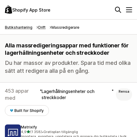
Shopify App Store
Butikshantering
Drift
Massredigerare
Alla massredigeringsappar med funktioner för
lagerhållningsenheter och streckkoder
Du har massor av produkter. Spara tid med olika
sätt att redigera alla på en gång.
453 appar
Lagerhållningsenheter och
Rensa
med
streckkoder
Built for Shopify
Matrixify
av 5 stjärnor
4,9
(1 358)
•
Gratisplan tillgänglig
1358 recensioner totalt
Importera, exportera, uppdatera och migrera din butiksdata i bulk