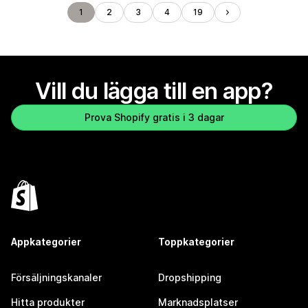
1
2
3
4
19
Vill du lägga till en app?
Prova Shopify gratis i 3 dagar
Appkategorier
Toppkategorier
Försäljningskanaler
Dropshipping
Hitta produkter
Marknadsplatser