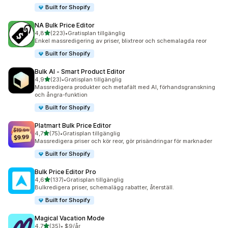
Built for Shopify
NA Bulk Price Editor
av 5 stjärnor
4,8
(223)
•
Gratisplan tillgänglig
223 recensioner totalt
Enkel massredigering av priser, blixtreor och schemalagda reor
Built for Shopify
Bulk AI ‑ Smart Product Editor
av 5 stjärnor
4,9
(23)
•
Gratisplan tillgänglig
23 recensioner totalt
Massredigera produkter och metafält med AI, förhandsgranskning
och ångra-funktion
Built for Shopify
Platmart Bulk Price Editor
av 5 stjärnor
4,7
(75)
•
Gratisplan tillgänglig
75 recensioner totalt
Massredigera priser och kör reor, gör prisändringar för marknader
Built for Shopify
Bulk Price Editor Pro
av 5 stjärnor
4,6
(137)
•
Gratisplan tillgänglig
137 recensioner totalt
Bulkredigera priser, schemalägg rabatter, återställ.
Built for Shopify
Magical Vacation Mode
av 5 stjärnor
4,7
(35)
•
$9/år