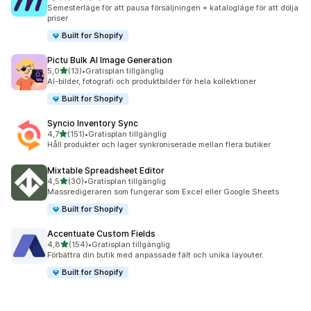
35 recensioner totalt
Semesterläge för att pausa försäljningen + katalogläge för att dölja
priser
Built for Shopify
Pictu Bulk AI Image Generation
av 5 stjärnor
5,0
(13)
•
Gratisplan tillgänglig
13 recensioner totalt
AI-bilder, fotografi och produktbilder för hela kollektioner
Built for Shopify
Syncio Inventory Sync
av 5 stjärnor
4,7
(151)
•
Gratisplan tillgänglig
151 recensioner totalt
Håll produkter och lager synkroniserade mellan flera butiker
Mixtable Spreadsheet Editor
av 5 stjärnor
4,5
(30)
•
Gratisplan tillgänglig
30 recensioner totalt
Massredigeraren som fungerar som Excel eller Google Sheets
Built for Shopify
Accentuate Custom Fields
av 5 stjärnor
4,8
(154)
•
Gratisplan tillgänglig
154 recensioner totalt
Förbättra din butik med anpassade fält och unika layouter.
Built for Shopify