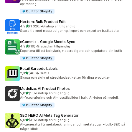
optimering
Built for Shopify
Hextom: Bulk Product Edit
av 5 stjärnor
4,9
(1 020)
•
Gratisplan tillgänglig
1020 recensioner totalt
Spara tid med massredigering, import och export av butiksdata
eCommix ‑ Google Sheets Sync
av 5 stjärnor
4,9
(19)
•
Gratisplan tillgänglig
19 recensioner totalt
Exportera till ett kalkylark, massredigera och uppdatera din butik
Built for Shopify
Retail Barcode Labels
av 5 stjärnor
2,3
(466)
•
Gratis
466 recensioner totalt
Skapa och skriv ut streckkodsetiketter för dina produkter
Modelize: AI Product Photos
av 5 stjärnor
5,0
(13)
•
Gratisplan tillgänglig
13 recensioner totalt
AI-fotografering och AI-livsstilsbilder i bulk. AI-foton på modell.
Built for Shopify
SEO HERO AI Meta Tag Generator
av 5 stjärnor
5,0
(31)
•
Gratisplan tillgänglig
31 recensioner totalt
AI-generator för metabeskrivningar och metataggar – bulk-SEO på
några klick