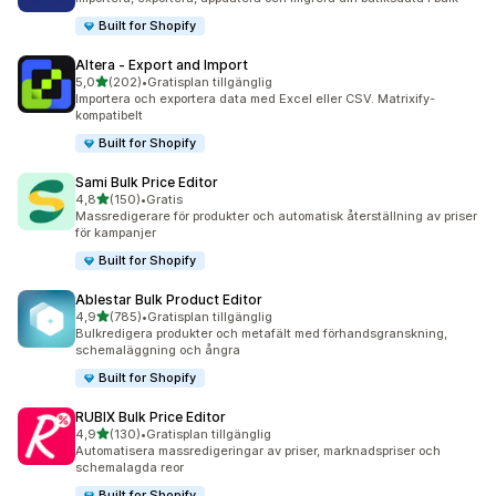
Built for Shopify
Altera ‑ Export and Import
av 5 stjärnor
5,0
(202)
•
Gratisplan tillgänglig
202 recensioner totalt
Importera och exportera data med Excel eller CSV. Matrixify-
kompatibelt
Built for Shopify
Sami Bulk Price Editor
av 5 stjärnor
4,8
(150)
•
Gratis
150 recensioner totalt
Massredigerare för produkter och automatisk återställning av priser
för kampanjer
Built for Shopify
Ablestar Bulk Product Editor
av 5 stjärnor
4,9
(785)
•
Gratisplan tillgänglig
785 recensioner totalt
Bulkredigera produkter och metafält med förhandsgranskning,
schemaläggning och ångra
Built for Shopify
RUBIX Bulk Price Editor
av 5 stjärnor
4,9
(130)
•
Gratisplan tillgänglig
130 recensioner totalt
Automatisera massredigeringar av priser, marknadspriser och
schemalagda reor
Built for Shopify