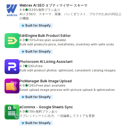
Webrex AI SEO オプティマイザー スキーマ
5つ星中
4.8
(529)
•
無料プランあり
合計レビュー数：529件
AIメタSEO、スキーマ、画像、パンくずリスト、ブログのための25以上
の機能
Built for Shopify
EditEngine Bulk Product Editor
5つ星中
4.9
(131)
•
Free plan available
合計レビュー数：131件
Bulk edit products price, metafields, inventory with safe undo
Built for Shopify
Photoroom AI Listing Assistant
5つ星中
4.7
(26)
•
Free
合計レビュー数：26件
Bulk edit product photos: optimized, consistent catalog images
PicManager Bulk Image Upload
5つ星中
4.6
(36)
•
Free plan available
合計レビュー数：36件
Boost upload image process with picture upload & optimization
Built for Shopify
eCommix ‑ Google Sheets Sync
5つ星中
4.9
(19)
•
無料プランあり
合計レビュー数：19件
スプレッドシートに出力、一括編集してストアを更新
Built for Shopify