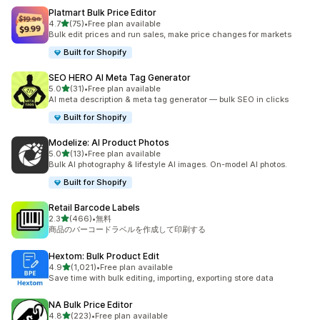
Platmart Bulk Price Editor
5つ星中
4.7
(75)
•
Free plan available
合計レビュー数：75件
Bulk edit prices and run sales, make price changes for markets
Built for Shopify
SEO HERO AI Meta Tag Generator
5つ星中
5.0
(31)
•
Free plan available
合計レビュー数：31件
AI meta description & meta tag generator — bulk SEO in clicks
Built for Shopify
Modelize: AI Product Photos
5つ星中
5.0
(13)
•
Free plan available
合計レビュー数：13件
Bulk AI photography & lifestyle AI images. On-model AI photos.
Built for Shopify
Retail Barcode Labels
5つ星中
2.3
(466)
•
無料
合計レビュー数：466件
商品のバーコードラベルを作成して印刷する
Hextom: Bulk Product Edit
5つ星中
4.9
(1,021)
•
Free plan available
合計レビュー数：1021件
Save time with bulk editing, importing, exporting store data
NA Bulk Price Editor
5つ星中
4.8
(223)
•
Free plan available