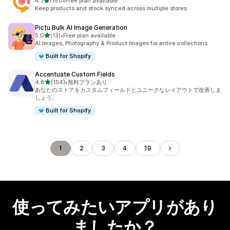
5つ星中
4.7
(151)
•
Free plan available
合計レビュー数：151件
Keep products and stock synced across multiple stores
Pictu Bulk AI Image Generation
5つ星中
5.0
(13)
•
Free plan available
合計レビュー数：13件
AI Images, Photography & Product Images for entire collections
Built for Shopify
Accentuate Custom Fields
5つ星中
4.8
(154)
•
無料プランあり
合計レビュー数：154件
あなたのストアをカスタムフィールドとユニークなレイアウトで改善しま
しょう。
Built for Shopify
1
2
3
4
19
使ってみたいアプリがあり
ましたか？