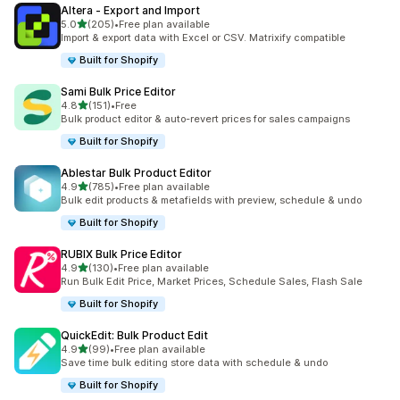
Altera ‑ Export and Import
5つ星中
5.0
(205)
•
Free plan available
合計レビュー数：205件
Import & export data with Excel or CSV. Matrixify compatible
Built for Shopify
Sami Bulk Price Editor
5つ星中
4.8
(151)
•
Free
合計レビュー数：151件
Bulk product editor & auto-revert prices for sales campaigns
Built for Shopify
Ablestar Bulk Product Editor
5つ星中
4.9
(785)
•
Free plan available
合計レビュー数：785件
Bulk edit products & metafields with preview, schedule & undo
Built for Shopify
RUBIX Bulk Price Editor
5つ星中
4.9
(130)
•
Free plan available
合計レビュー数：130件
Run Bulk Edit Price, Market Prices, Schedule Sales, Flash Sale
Built for Shopify
QuickEdit: Bulk Product Edit
5つ星中
4.9
(99)
•
Free plan available
合計レビュー数：99件
Save time bulk editing store data with schedule & undo
Built for Shopify