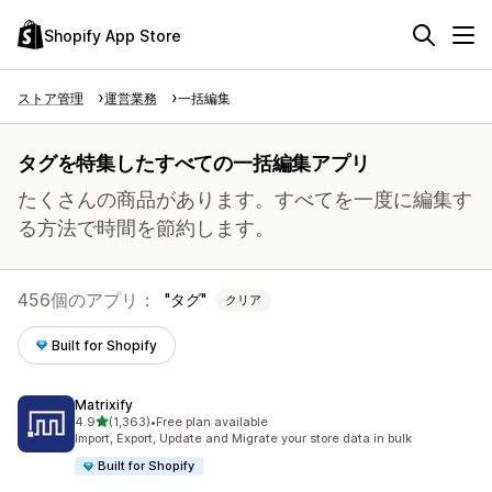
Shopify App Store
ストア管理
運営業務
一括編集
タグを特集したすべての一括編集アプリ
たくさんの商品があります。すべてを一度に編集す
る方法で時間を節約します。
456個のアプリ：
タグ
クリア
Built for Shopify
Matrixify
5つ星中
4.9
(1,363)
•
Free plan available
合計レビュー数：1363件
Import, Export, Update and Migrate your store data in bulk
Built for Shopify