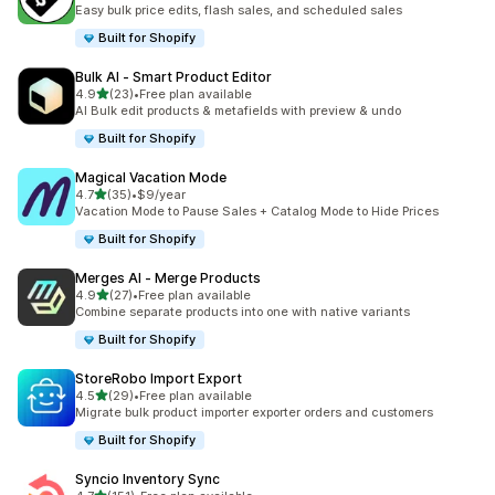
合計レビュー数：223件
Easy bulk price edits, flash sales, and scheduled sales
Built for Shopify
Bulk AI ‑ Smart Product Editor
5つ星中
4.9
(23)
•
Free plan available
合計レビュー数：23件
AI Bulk edit products & metafields with preview & undo
Built for Shopify
Magical Vacation Mode
5つ星中
4.7
(35)
•
$9/year
合計レビュー数：35件
Vacation Mode to Pause Sales + Catalog Mode to Hide Prices
Built for Shopify
Merges AI ‑ Merge Products
5つ星中
4.9
(27)
•
Free plan available
合計レビュー数：27件
Combine separate products into one with native variants
Built for Shopify
StoreRobo Import Export
5つ星中
4.5
(29)
•
Free plan available
合計レビュー数：29件
Migrate bulk product importer exporter orders and customers
Built for Shopify
Syncio Inventory Sync