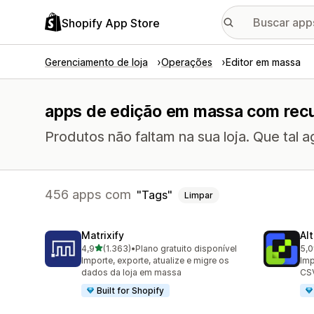
Shopify App Store
Gerenciamento de loja
Operações
Editor em massa
apps de edição em massa com recu
Produtos não faltam na sua loja. Que tal a
456 apps com
Tags
Limpar
Matrixify
Al
de 5 estrelas
4,9
(1.363)
•
Plano gratuito disponível
5,0
1363 avaliações ao todo
205
Importe, exporte, atualize e migre os
Imp
dados da loja em massa
CSV
Built for Shopify