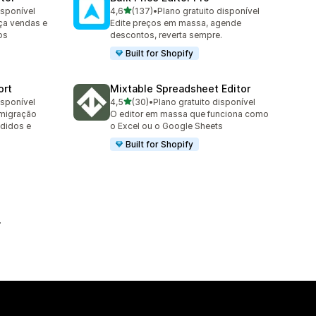
de 5 estrelas
isponível
4,6
(137)
•
Plano gratuito disponível
137 avaliações ao todo
ça vendas e
Edite preços em massa, agende
os
descontos, reverta sempre.
Built for Shopify
ort
Mixtable Spreadsheet Editor
de 5 estrelas
isponível
4,5
(30)
•
Plano gratuito disponível
30 avaliações ao todo
 migração
O editor em massa que funciona como
didos e
o Excel ou o Google Sheets
Built for Shopify