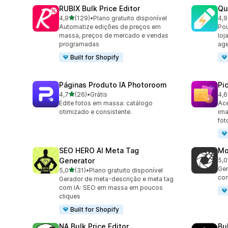
RUBIX Bulk Price Editor
Qu
de 5 estrelas
4,9
(129)
•
Plano gratuito disponível
4,9
129 avaliações ao todo
99 
Automatize edições de preços em
Pou
massa, preços de mercado e vendas
loj
programadas
age
Built for Shopify
Páginas Produto IA Photoroom
Pi
de 5 estrelas
4,7
(26)
•
Grátis
4,6
26 avaliações ao todo
36 
Edite fotos em massa: catálogo
Ace
otimizado e consistente.
ima
fot
SEO HERO AI Meta Tag
Mo
Generator
5,0
13 
Ger
de 5 estrelas
5,0
(31)
•
Plano gratuito disponível
31 avaliações ao todo
com
Gerador de meta-descrição e meta tag
com IA: SEO em massa em poucos
cliques
Built for Shopify
NA Bulk Price Editor
Bu