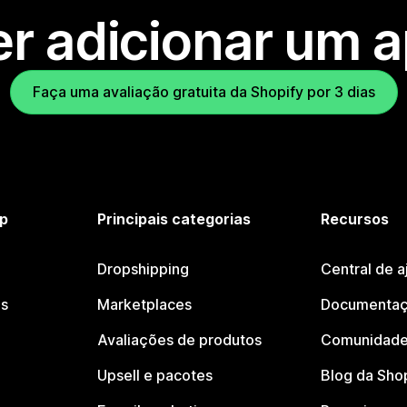
r adicionar um 
Faça uma avaliação gratuita da Shopify por 3 dias
p
Principais categorias
Recursos
Dropshipping
Central de a
os
Marketplaces
Documentaç
Avaliações de produtos
Comunidade
Upsell e pacotes
Blog da Sho