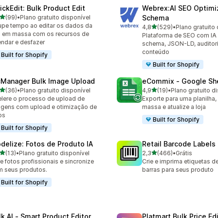
ickEdit: Bulk Product Edit
Webrex:AI SEO Optimi
de 5 estrelas
(99)
•
Plano gratuito disponível
Schema
avaliações ao todo
pe tempo ao editar os dados da
de 5 estrelas
4,8
(529)
•
Plano gratuito 
529 avaliações ao todo
a em massa com os recursos de
Plataforma de SEO com IA
ndar e desfazer
schema, JSON-LD, auditori
conteúdo
Built for Shopify
Built for Shopify
cManager Bulk Image Upload
eCommix ‑ Google Sh
de 5 estrelas
de 5 estrelas
(36)
•
Plano gratuito disponível
4,9
(19)
•
Plano gratuito d
avaliações ao todo
19 avaliações ao todo
lere o processo de upload de
Exporte para uma planilha,
gens com upload e otimização de
massa e atualize a loja
os
Built for Shopify
Built for Shopify
delize: Fotos de Produto IA
Retail Barcode Labels
de 5 estrelas
de 5 estrelas
(13)
•
Plano gratuito disponível
2,3
(466)
•
Grátis
avaliações ao todo
466 avaliações ao todo
e fotos profissionais e sincronize
Crie e imprima etiquetas d
 seus produtos.
barras para seus produto
Built for Shopify
lk AI ‑ Smart Product Editor
Platmart Bulk Price Ed