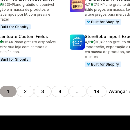
de 5 estrelas
de 5 estrelas
(23)
•
Plano gratuito disponível
4,7
(75)
•
Plano gratuito d
avaliações ao todo
75 avaliações ao todo
ção em massa de produtos e
Edite preços em massa, fa
acampos por IA com prévia e
altere preços para mercad
fazer
Built for Shopify
Built for Shopify
centuate Custom Fields
StoreRobo Import Exp
de 5 estrelas
de 5 estrelas
(154)
•
Plano gratuito disponível
4,5
(30)
•
Plano gratuito d
 avaliações ao todo
30 avaliações ao todo
mize sua loja com campos e
Importação, exportação e
outs únicos.
em massa de produtos, pe
clientes
Built for Shopify
Built for Shopify
Avançar
1
2
3
4
…
19