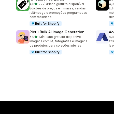
de 5 estrelas
4,8
(222)
•
Plano gratuito disponível
4,9
222 avaliações ao todo
23 
Edições de preços em massa, vendas
Edi
relâmpago e promoções programadas
met
com facilidade
des
Built for Shopify
Pictu Bulk AI Image Generation
Ac
de 5 estrelas
5,0
(13)
•
Plano gratuito disponível
4,8
13 avaliações ao todo
154
Imagens com IA, fotografias e imagens
Oti
de produtos para coleções inteiras
lay
Built for Shopify