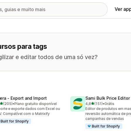
Ver ap
rsos para tags
gilizar e editar todos de uma só vez?
tera ‑ Export and Import
Sami Bulk Price Editor
de 5 estrelas
de 5 estrelas
(205)
•
Plano gratuito disponível
4,8
(151)
•
Grátis
 avaliações ao todo
151 avaliações ao todo
orte e exporte dados com Excel ou
Editor de produtos em ma
. Compatível com o Matrixify
reversão automática de pr
campanhas de vendas
Built for Shopify
Built for Shopify