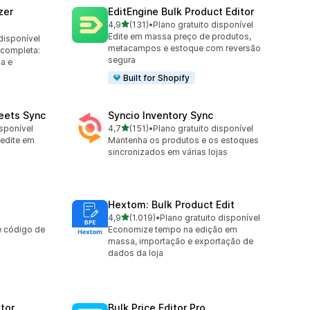
zer
EditEngine Bulk Product Editor
de 5 estrelas
4,9
(131)
•
Plano gratuito disponível
131 avaliações ao todo
Edite em massa preço de produtos,
disponível
metacampos e estoque com reversão
 completa:
segura
a e
Built for Shopify
eets Sync
Syncio Inventory Sync
de 5 estrelas
isponível
4,7
(151)
•
Plano gratuito disponível
151 avaliações ao todo
 edite em
Mantenha os produtos e os estoques
sincronizados em várias lojas
Hextom: Bulk Product Edit
de 5 estrelas
4,9
(1.019)
•
Plano gratuito disponível
1019 avaliações ao todo
e código de
Economize tempo na edição em
massa, importação e exportação de
dados da loja
itor
Bulk Price Editor Pro