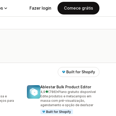
ps
Fazer login
Comece grátis
Built for Shopify
Ablestar Bulk Product Editor
de 5 estrelas
4,9
(786)
•
Plano gratuito disponível
786 avaliações ao todo
ssa e
Edite produtos e metacampos em
eços para
massa com pré-visualização,
agendamento e opção de desfazer
Built for Shopify