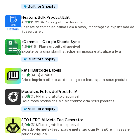
Built for Shopify
Hextom: Bulk Product Edit
de 5 estrelas
4,9
(1.020)
•
Plano gratuito disponível
1020 avaliações ao todo
Economize tempo na edição em massa, importação e exportação de
dados da loja
eCommix ‑ Google Sheets Sync
de 5 estrelas
4,9
(19)
•
Plano gratuito disponível
19 avaliações ao todo
Exporte para uma planilha, edite em massa e atualize a loja
Built for Shopify
Retail Barcode Labels
de 5 estrelas
2,3
(466)
•
Grátis
466 avaliações ao todo
Crie e imprima etiquetas de código de barras para seus produto
Modelize: Fotos de Produto IA
de 5 estrelas
5,0
(13)
•
Plano gratuito disponível
13 avaliações ao todo
Gere fotos profissionais e sincronize com seus produtos.
Built for Shopify
SEO HERO AI Meta Tag Generator
de 5 estrelas
5,0
(31)
•
Plano gratuito disponível
31 avaliações ao todo
Gerador de meta-descrição e meta tag com IA: SEO em massa em
poucos cliques