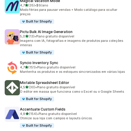
Magical Vacation Mode
de 5 estrelas
4,7
(35)
•
$9/ano
35 avaliações ao todo
Modo férias para pausar vendas + Modo catálogo para ocultar
preços
Built for Shopify
Pictu Bulk AI Image Generation
de 5 estrelas
5,0
(13)
•
Plano gratuito disponível
13 avaliações ao todo
Imagens com IA, fotografias e imagens de produtos para coleções
inteiras
Built for Shopify
Syncio Inventory Sync
de 5 estrelas
4,7
(151)
•
Plano gratuito disponível
151 avaliações ao todo
Mantenha os produtos e os estoques sincronizados em várias lojas
Mixtable Spreadsheet Editor
de 5 estrelas
4,5
(30)
•
Plano gratuito disponível
30 avaliações ao todo
O editor em massa que funciona como o Excel ou o Google Sheets
Built for Shopify
Accentuate Custom Fields
de 5 estrelas
4,8
(154)
•
Plano gratuito disponível
154 avaliações ao todo
Otimize sua loja com campos e layouts únicos.
Built for Shopify