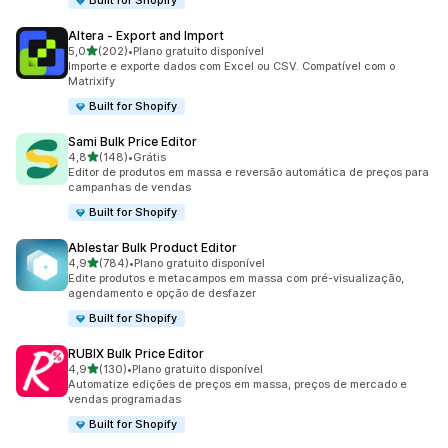
Built for Shopify
Altera ‑ Export and Import
de 5 estrelas
5,0
(202)
•
Plano gratuito disponível
202 avaliações ao todo
Importe e exporte dados com Excel ou CSV. Compatível com o
Matrixify
Built for Shopify
Sami Bulk Price Editor
de 5 estrelas
4,8
(148)
•
Grátis
148 avaliações ao todo
Editor de produtos em massa e reversão automática de preços para
campanhas de vendas
Built for Shopify
Ablestar Bulk Product Editor
de 5 estrelas
4,9
(784)
•
Plano gratuito disponível
784 avaliações ao todo
Edite produtos e metacampos em massa com pré-visualização,
agendamento e opção de desfazer
Built for Shopify
RUBIX Bulk Price Editor
de 5 estrelas
4,9
(130)
•
Plano gratuito disponível
130 avaliações ao todo
Automatize edições de preços em massa, preços de mercado e
vendas programadas
Built for Shopify