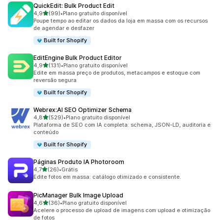
QuickEdit: Bulk Product Edit
de 5 estrelas
4,9
(99)
•
Plano gratuito disponível
99 avaliações ao todo
Poupe tempo ao editar os dados da loja em massa com os recursos
de agendar e desfazer
Built for Shopify
EditEngine Bulk Product Editor
de 5 estrelas
4,9
(131)
•
Plano gratuito disponível
131 avaliações ao todo
Edite em massa preço de produtos, metacampos e estoque com
reversão segura
Built for Shopify
Webrex:AI SEO Optimizer Schema
de 5 estrelas
4,8
(529)
•
Plano gratuito disponível
529 avaliações ao todo
Plataforma de SEO com IA completa: schema, JSON-LD, auditoria e
conteúdo
Built for Shopify
Páginas Produto IA Photoroom
de 5 estrelas
4,7
(26)
•
Grátis
26 avaliações ao todo
Edite fotos em massa: catálogo otimizado e consistente.
PicManager Bulk Image Upload
de 5 estrelas
4,6
(36)
•
Plano gratuito disponível
36 avaliações ao todo
Acelere o processo de upload de imagens com upload e otimização
de fotos