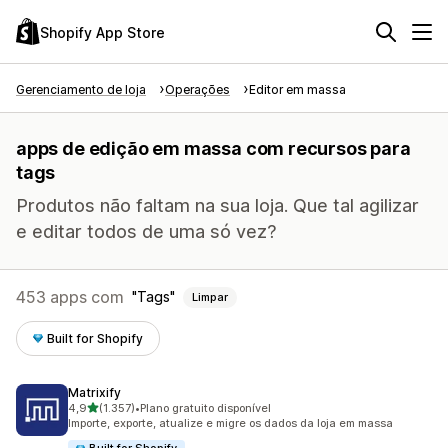
Shopify App Store
Gerenciamento de loja
Operações
Editor em massa
apps de edição em massa com recursos para
tags
Produtos não faltam na sua loja. Que tal agilizar
e editar todos de uma só vez?
453 apps com
Tags
Limpar
Built for Shopify
Matrixify
de 5 estrelas
4,9
(1.357)
•
Plano gratuito disponível
1357 avaliações ao todo
Importe, exporte, atualize e migre os dados da loja em massa