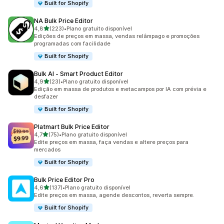
Built for Shopify
NA Bulk Price Editor
de 5 estrelas
4,8
(223)
•
Plano gratuito disponível
223 avaliações ao todo
Edições de preços em massa, vendas relâmpago e promoções
programadas com facilidade
Built for Shopify
Bulk AI ‑ Smart Product Editor
de 5 estrelas
4,9
(23)
•
Plano gratuito disponível
23 avaliações ao todo
Edição em massa de produtos e metacampos por IA com prévia e
desfazer
Built for Shopify
Platmart Bulk Price Editor
de 5 estrelas
4,7
(75)
•
Plano gratuito disponível
75 avaliações ao todo
Edite preços em massa, faça vendas e altere preços para
mercados
Built for Shopify
Bulk Price Editor Pro
de 5 estrelas
4,6
(137)
•
Plano gratuito disponível
137 avaliações ao todo
Edite preços em massa, agende descontos, reverta sempre.
Built for Shopify