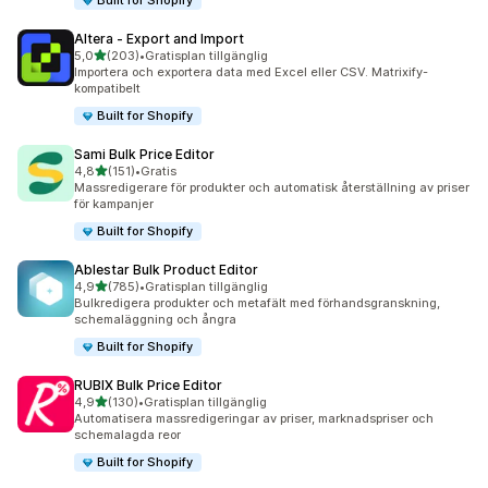
Built for Shopify
Altera ‑ Export and Import
av 5 stjärnor
5,0
(203)
•
Gratisplan tillgänglig
203 recensioner totalt
Importera och exportera data med Excel eller CSV. Matrixify-
kompatibelt
Built for Shopify
Sami Bulk Price Editor
av 5 stjärnor
4,8
(151)
•
Gratis
151 recensioner totalt
Massredigerare för produkter och automatisk återställning av priser
för kampanjer
Built for Shopify
Ablestar Bulk Product Editor
av 5 stjärnor
4,9
(785)
•
Gratisplan tillgänglig
785 recensioner totalt
Bulkredigera produkter och metafält med förhandsgranskning,
schemaläggning och ångra
Built for Shopify
RUBIX Bulk Price Editor
av 5 stjärnor
4,9
(130)
•
Gratisplan tillgänglig
130 recensioner totalt
Automatisera massredigeringar av priser, marknadspriser och
schemalagda reor
Built for Shopify