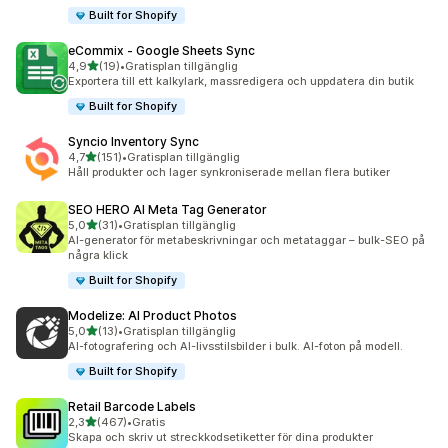
Built for Shopify
eCommix ‑ Google Sheets Sync
av 5 stjärnor
4,9
(19)
•
Gratisplan tillgänglig
19 recensioner totalt
Exportera till ett kalkylark, massredigera och uppdatera din butik
Built for Shopify
Syncio Inventory Sync
av 5 stjärnor
4,7
(151)
•
Gratisplan tillgänglig
151 recensioner totalt
Håll produkter och lager synkroniserade mellan flera butiker
SEO HERO AI Meta Tag Generator
av 5 stjärnor
5,0
(31)
•
Gratisplan tillgänglig
31 recensioner totalt
AI-generator för metabeskrivningar och metataggar – bulk-SEO på
några klick
Built for Shopify
Modelize: AI Product Photos
av 5 stjärnor
5,0
(13)
•
Gratisplan tillgänglig
13 recensioner totalt
AI-fotografering och AI-livsstilsbilder i bulk. AI-foton på modell.
Built for Shopify
Retail Barcode Labels
av 5 stjärnor
2,3
(467)
•
Gratis
467 recensioner totalt
Skapa och skriv ut streckkodsetiketter för dina produkter