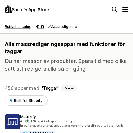
Shopify App Store
Butikshantering
Drift
Massredigerare
Alla massredigeringsappar med funktioner för
taggar
Du har massor av produkter. Spara tid med olika
sätt att redigera alla på en gång.
456 appar med
Taggar
Rensa
Built for Shopify
Matrixify
av 5 stjärnor
4,9
(1 362)
•
Gratisplan tillgänglig
1362 recensioner totalt
Importera, exportera, uppdatera och migrera din butiksdata i bulk