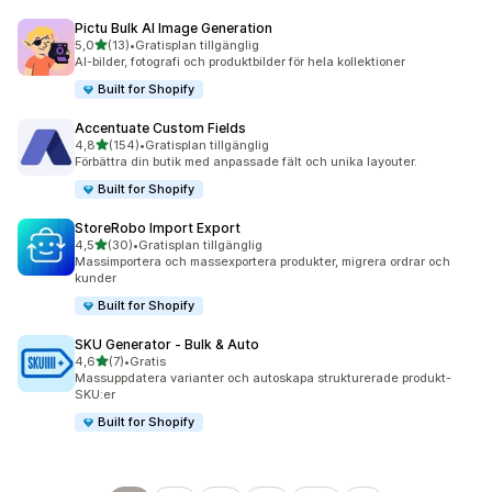
Pictu Bulk AI Image Generation
av 5 stjärnor
5,0
(13)
•
Gratisplan tillgänglig
13 recensioner totalt
AI-bilder, fotografi och produktbilder för hela kollektioner
Built for Shopify
Accentuate Custom Fields
av 5 stjärnor
4,8
(154)
•
Gratisplan tillgänglig
154 recensioner totalt
Förbättra din butik med anpassade fält och unika layouter.
Built for Shopify
StoreRobo Import Export
av 5 stjärnor
4,5
(30)
•
Gratisplan tillgänglig
30 recensioner totalt
Massimportera och massexportera produkter, migrera ordrar och
kunder
Built for Shopify
SKU Generator ‑ Bulk & Auto
av 5 stjärnor
4,6
(7)
•
Gratis
7 recensioner totalt
Massuppdatera varianter och autoskapa strukturerade produkt-
SKU:er
Built for Shopify