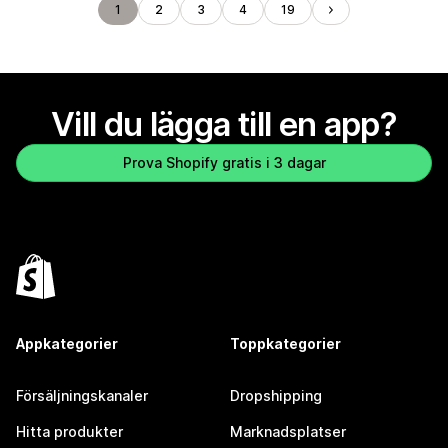
1
2
3
4
19
Vill du lägga till en app?
Prova Shopify gratis i 3 dagar
Appkategorier
Toppkategorier
Försäljningskanaler
Dropshipping
Hitta produkter
Marknadsplatser