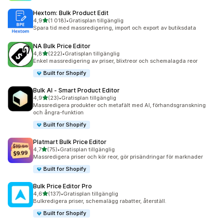
Hextom: Bulk Product Edit
av 5 stjärnor
4,9
(1 018)
•
Gratisplan tillgänglig
1018 recensioner totalt
Spara tid med massredigering, import och export av butiksdata
NA Bulk Price Editor
av 5 stjärnor
4,8
(222)
•
Gratisplan tillgänglig
222 recensioner totalt
Enkel massredigering av priser, blixtreor och schemalagda reor
Built for Shopify
Bulk AI ‑ Smart Product Editor
av 5 stjärnor
4,9
(23)
•
Gratisplan tillgänglig
23 recensioner totalt
Massredigera produkter och metafält med AI, förhandsgranskning
och ångra-funktion
Built for Shopify
Platmart Bulk Price Editor
av 5 stjärnor
4,7
(75)
•
Gratisplan tillgänglig
75 recensioner totalt
Massredigera priser och kör reor, gör prisändringar för marknader
Built for Shopify
Bulk Price Editor Pro
av 5 stjärnor
4,6
(137)
•
Gratisplan tillgänglig
137 recensioner totalt
Bulkredigera priser, schemalägg rabatter, återställ.
Built for Shopify