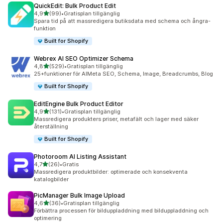
QuickEdit: Bulk Product Edit
av 5 stjärnor
4,9
(99)
•
Gratisplan tillgänglig
99 recensioner totalt
Spara tid på att massredigera butiksdata med schema och ångra-
funktion
Built for Shopify
Webrex AI SEO Optimizer Schema
av 5 stjärnor
4,8
(529)
•
Gratisplan tillgänglig
529 recensioner totalt
25+funktioner för AIMeta SEO, Schema, Image, Breadcrumbs, Blog
Built for Shopify
EditEngine Bulk Product Editor
av 5 stjärnor
4,9
(131)
•
Gratisplan tillgänglig
131 recensioner totalt
Massredigera produkters priser, metafält och lager med säker
återställning
Built for Shopify
Photoroom AI Listing Assistant
av 5 stjärnor
4,7
(26)
•
Gratis
26 recensioner totalt
Massredigera produktbilder: optimerade och konsekventa
katalogbilder
PicManager Bulk Image Upload
av 5 stjärnor
4,6
(36)
•
Gratisplan tillgänglig
36 recensioner totalt
Förbättra processen för bilduppladdning med bilduppladdning och
optimering