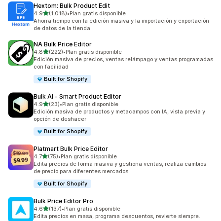
Hextom: Bulk Product Edit
de 5 estrellas
4.9
(1,018)
•
Plan gratis disponible
1018 reseñas en total
Ahorra tiempo con la edición masiva y la importación y exportación
de datos de la tienda
NA Bulk Price Editor
de 5 estrellas
4.8
(222)
•
Plan gratis disponible
222 reseñas en total
Edición masiva de precios, ventas relámpago y ventas programadas
con facilidad
Built for Shopify
Bulk AI ‑ Smart Product Editor
de 5 estrellas
4.9
(23)
•
Plan gratis disponible
23 reseñas en total
Edición masiva de productos y metacampos con IA, vista previa y
opción de deshacer
Built for Shopify
Platmart Bulk Price Editor
de 5 estrellas
4.7
(75)
•
Plan gratis disponible
75 reseñas en total
Edita precios de forma masiva y gestiona ventas, realiza cambios
de precio para diferentes mercados
Built for Shopify
Bulk Price Editor Pro
de 5 estrellas
4.6
(137)
•
Plan gratis disponible
137 reseñas en total
Edita precios en masa, programa descuentos, revierte siempre.