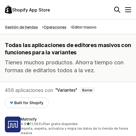
Shopify App Store
Gestión de tiendas
Operaciones
Editor masivo
Todas las aplicaciones de editores masivos con
funciones para la variantes
Tienes muchos productos. Ahorra tiempo con
formas de editarlos todos a la vez.
456 aplicaciones con
Variantes
Borrar
Built for Shopify
Matrixify
de 5 estrellas
4.9
(1,363)
•
Plan gratis disponible
1363 reseñas en total
Importa, exporta, actualiza y migra los datos de tu tienda de forma
masiva