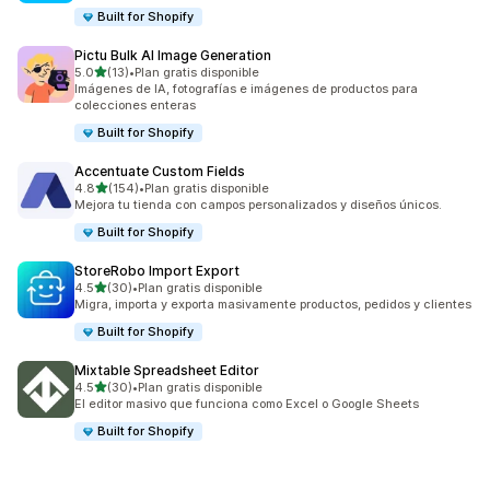
Built for Shopify
Pictu Bulk AI Image Generation
de 5 estrellas
5.0
(13)
•
Plan gratis disponible
13 reseñas en total
Imágenes de IA, fotografías e imágenes de productos para
colecciones enteras
Built for Shopify
Accentuate Custom Fields
de 5 estrellas
4.8
(154)
•
Plan gratis disponible
154 reseñas en total
Mejora tu tienda con campos personalizados y diseños únicos.
Built for Shopify
StoreRobo Import Export
de 5 estrellas
4.5
(30)
•
Plan gratis disponible
30 reseñas en total
Migra, importa y exporta masivamente productos, pedidos y clientes
Built for Shopify
Mixtable Spreadsheet Editor
de 5 estrellas
4.5
(30)
•
Plan gratis disponible
30 reseñas en total
El editor masivo que funciona como Excel o Google Sheets
Built for Shopify