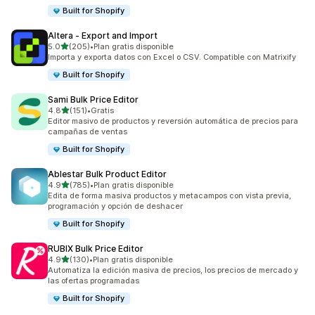
Built for Shopify
Altera ‑ Export and Import
de 5 estrellas
5.0
(205)
•
Plan gratis disponible
205 reseñas en total
Importa y exporta datos con Excel o CSV. Compatible con Matrixify
Built for Shopify
Sami Bulk Price Editor
de 5 estrellas
4.8
(151)
•
Gratis
151 reseñas en total
Editor masivo de productos y reversión automática de precios para
campañas de ventas
Built for Shopify
Ablestar Bulk Product Editor
de 5 estrellas
4.9
(785)
•
Plan gratis disponible
785 reseñas en total
Edita de forma masiva productos y metacampos con vista previa,
programación y opción de deshacer
Built for Shopify
RUBIX Bulk Price Editor
de 5 estrellas
4.9
(130)
•
Plan gratis disponible
130 reseñas en total
Automatiza la edición masiva de precios, los precios de mercado y
las ofertas programadas
Built for Shopify