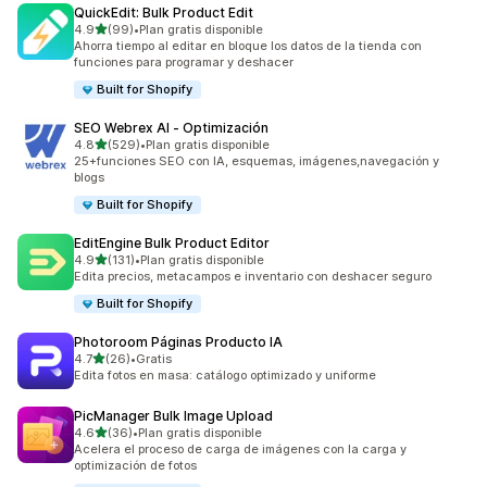
QuickEdit: Bulk Product Edit
de 5 estrellas
4.9
(99)
•
Plan gratis disponible
99 reseñas en total
Ahorra tiempo al editar en bloque los datos de la tienda con
funciones para programar y deshacer
Built for Shopify
SEO Webrex AI ‑ Optimización
de 5 estrellas
4.8
(529)
•
Plan gratis disponible
529 reseñas en total
25+funciones SEO con IA, esquemas, imágenes,navegación y
blogs
Built for Shopify
EditEngine Bulk Product Editor
de 5 estrellas
4.9
(131)
•
Plan gratis disponible
131 reseñas en total
Edita precios, metacampos e inventario con deshacer seguro
Built for Shopify
Photoroom Páginas Producto IA
de 5 estrellas
4.7
(26)
•
Gratis
26 reseñas en total
Edita fotos en masa: catálogo optimizado y uniforme
PicManager Bulk Image Upload
de 5 estrellas
4.6
(36)
•
Plan gratis disponible
36 reseñas en total
Acelera el proceso de carga de imágenes con la carga y
optimización de fotos