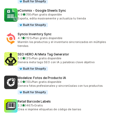
Built for Shopify
eCommix ‑ Google Sheets Sync
de 5 estrellas
4.9
(19)
•
Plan gratis disponible
19 reseñas en total
Exporta, edita masivamente y actualiza tu tienda
Built for Shopify
Syncio Inventory Sync
de 5 estrellas
4.7
(151)
•
Plan gratis disponible
151 reseñas en total
Mantén los productos y el inventario sincronizados en múltiples
tiendas.
SEO HERO AI Meta Tag Generator
de 5 estrellas
5.0
(31)
•
Plan gratis disponible
31 reseñas en total
Genera meta tags SEO con IA y palabras clave objetivo
Built for Shopify
Modelize: Fotos de Producto IA
de 5 estrellas
5.0
(13)
•
Plan gratis disponible
13 reseñas en total
Genera fotos profesionales y sincronízalas con tus productos.
Built for Shopify
Retail Barcode Labels
de 5 estrellas
2.3
(467)
•
Gratis
467 reseñas en total
Crea e imprime etiquetas de código de barras