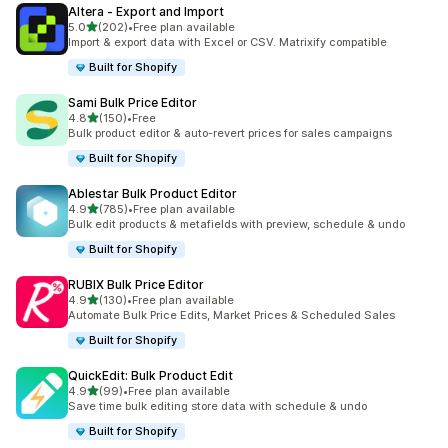
Altera ‑ Export and Import
5つ星中
5.0
(202)
•
Free plan available
合計レビュー数：202件
Import & export data with Excel or CSV. Matrixify compatible
Built for Shopify
Sami Bulk Price Editor
5つ星中
4.8
(150)
•
Free
合計レビュー数：150件
Bulk product editor & auto-revert prices for sales campaigns
Built for Shopify
Ablestar Bulk Product Editor
5つ星中
4.9
(785)
•
Free plan available
合計レビュー数：785件
Bulk edit products & metafields with preview, schedule & undo
Built for Shopify
RUBIX Bulk Price Editor
5つ星中
4.9
(130)
•
Free plan available
合計レビュー数：130件
Automate Bulk Price Edits, Market Prices & Scheduled Sales
Built for Shopify
QuickEdit: Bulk Product Edit
5つ星中
4.9
(99)
•
Free plan available
合計レビュー数：99件
Save time bulk editing store data with schedule & undo
Built for Shopify