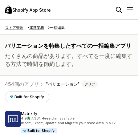
Shopify App Store
ストア管理
運営業務
一括編集
バリエーションを特集したすべての一括編集アプリ
たくさんの商品があります。すべてを一度に編集す
る方法で時間を節約します。
454個のアプリ：
バリエーション
クリア
Built for Shopify
Matrixify
5つ星中
4.9
(1,361)
•
Free plan available
合計レビュー数：1361件
Import, Export, Update and Migrate your store data in bulk
Built for Shopify