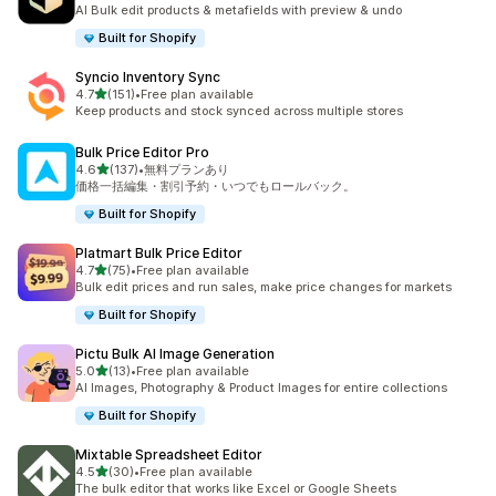
合計レビュー数：23件
AI Bulk edit products & metafields with preview & undo
Built for Shopify
Syncio Inventory Sync
5つ星中
4.7
(151)
•
Free plan available
合計レビュー数：151件
Keep products and stock synced across multiple stores
Bulk Price Editor Pro
5つ星中
4.6
(137)
•
無料プランあり
合計レビュー数：137件
価格一括編集・割引予約・いつでもロールバック。
Built for Shopify
Platmart Bulk Price Editor
5つ星中
4.7
(75)
•
Free plan available
合計レビュー数：75件
Bulk edit prices and run sales, make price changes for markets
Built for Shopify
Pictu Bulk AI Image Generation
5つ星中
5.0
(13)
•
Free plan available
合計レビュー数：13件
AI Images, Photography & Product Images for entire collections
Built for Shopify
Mixtable Spreadsheet Editor
5つ星中
4.5
(30)
•
Free plan available
合計レビュー数：30件
The bulk editor that works like Excel or Google Sheets