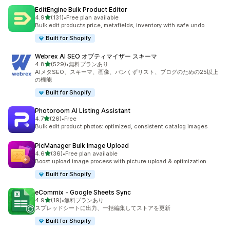
EditEngine Bulk Product Editor
5つ星中
4.9
(131)
•
Free plan available
合計レビュー数：131件
Bulk edit products price, metafields, inventory with safe undo
Built for Shopify
Webrex AI SEO オプティマイザー スキーマ
5つ星中
4.8
(529)
•
無料プランあり
合計レビュー数：529件
AIメタSEO、スキーマ、画像、パンくずリスト、ブログのための25以上
の機能
Built for Shopify
Photoroom AI Listing Assistant
5つ星中
4.7
(26)
•
Free
合計レビュー数：26件
Bulk edit product photos: optimized, consistent catalog images
PicManager Bulk Image Upload
5つ星中
4.6
(36)
•
Free plan available
合計レビュー数：36件
Boost upload image process with picture upload & optimization
Built for Shopify
eCommix ‑ Google Sheets Sync
5つ星中
4.9
(19)
•
無料プランあり
合計レビュー数：19件
スプレッドシートに出力、一括編集してストアを更新
Built for Shopify