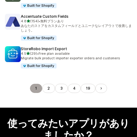
Built for Shopify
Accentuate Custom Fields
5つ星中
4.8
(154)
•
無料プランあり
合計レビュー数：154件
あなたのストアをカスタムフィールドとユニークなレイアウトで改善しま
しょう。
Built for Shopify
StoreRobo Import Export
5つ星中
4.5
(29)
•
Free plan available
合計レビュー数：29件
Migrate bulk product importer exporter orders and customers
Built for Shopify
1
2
3
4
19
使ってみたいアプリがあり
ましたか？