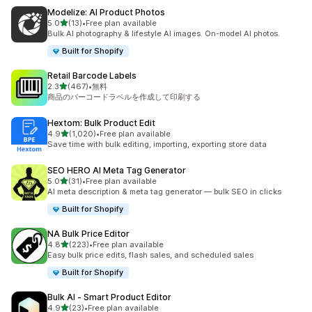
Modelize: AI Product Photos
5つ星中
5.0
(13)
•
Free plan available
合計レビュー数：13件
Bulk AI photography & lifestyle AI images. On-model AI photos.
Built for Shopify
Retail Barcode Labels
5つ星中
2.3
(467)
•
無料
合計レビュー数：467件
商品のバーコードラベルを作成して印刷する
Hextom: Bulk Product Edit
5つ星中
4.9
(1,020)
•
Free plan available
合計レビュー数：1020件
Save time with bulk editing, importing, exporting store data
SEO HERO AI Meta Tag Generator
5つ星中
5.0
(31)
•
Free plan available
合計レビュー数：31件
AI meta description & meta tag generator — bulk SEO in clicks
Built for Shopify
NA Bulk Price Editor
5つ星中
4.8
(223)
•
Free plan available
合計レビュー数：223件
Easy bulk price edits, flash sales, and scheduled sales
Built for Shopify
Bulk AI ‑ Smart Product Editor
5つ星中
4.9
(23)
•
Free plan available