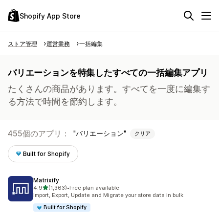
Shopify App Store
ストア管理
運営業務
一括編集
バリエーションを特集したすべての一括編集アプリ
たくさんの商品があります。すべてを一度に編集す
る方法で時間を節約します。
455個のアプリ：
バリエーション
クリア
Built for Shopify
Matrixify
5つ星中
4.9
(1,363)
•
Free plan available
合計レビュー数：1363件
Import, Export, Update and Migrate your store data in bulk
Built for Shopify