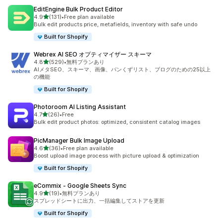
EditEngine Bulk Product Editor
5つ星中
4.9
(131)
•
Free plan available
合計レビュー数：131件
Bulk edit products price, metafields, inventory with safe undo
Built for Shopify
Webrex AI SEO オプティマイザー スキーマ
5つ星中
4.8
(529)
•
無料プランあり
合計レビュー数：529件
AIメタSEO、スキーマ、画像、パンくずリスト、ブログのための25以上
の機能
Built for Shopify
Photoroom AI Listing Assistant
5つ星中
4.7
(26)
•
Free
合計レビュー数：26件
Bulk edit product photos: optimized, consistent catalog images
PicManager Bulk Image Upload
5つ星中
4.6
(36)
•
Free plan available
合計レビュー数：36件
Boost upload image process with picture upload & optimization
Built for Shopify
eCommix ‑ Google Sheets Sync
5つ星中
4.9
(19)
•
無料プランあり
合計レビュー数：19件
スプレッドシートに出力、一括編集してストアを更新
Built for Shopify