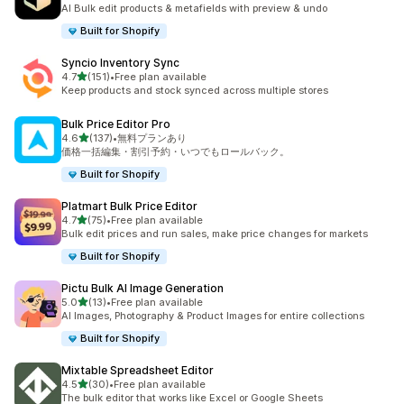
合計レビュー数：23件
AI Bulk edit products & metafields with preview & undo
Built for Shopify
Syncio Inventory Sync
5つ星中
4.7
(151)
•
Free plan available
合計レビュー数：151件
Keep products and stock synced across multiple stores
Bulk Price Editor Pro
5つ星中
4.6
(137)
•
無料プランあり
合計レビュー数：137件
価格一括編集・割引予約・いつでもロールバック。
Built for Shopify
Platmart Bulk Price Editor
5つ星中
4.7
(75)
•
Free plan available
合計レビュー数：75件
Bulk edit prices and run sales, make price changes for markets
Built for Shopify
Pictu Bulk AI Image Generation
5つ星中
5.0
(13)
•
Free plan available
合計レビュー数：13件
AI Images, Photography & Product Images for entire collections
Built for Shopify
Mixtable Spreadsheet Editor
5つ星中
4.5
(30)
•
Free plan available
合計レビュー数：30件
The bulk editor that works like Excel or Google Sheets