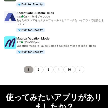
Built for Shopify
Accentuate Custom Fields
5つ星中
4.8
(154)
•
無料プランあり
合計レビュー数：154件
あなたのストアをカスタムフィールドとユニークなレイアウトで改善しま
しょう。
Built for Shopify
Magical Vacation Mode
5つ星中
4.7
(35)
•
$9/year
合計レビュー数：35件
Vacation Mode to Pause Sales + Catalog Mode to Hide Prices
Built for Shopify
1
2
3
4
19
使ってみたいアプリがあり
ましたか？