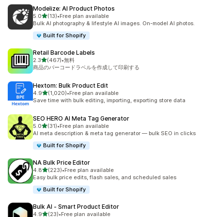
Modelize: AI Product Photos
5つ星中
5.0
(13)
•
Free plan available
合計レビュー数：13件
Bulk AI photography & lifestyle AI images. On-model AI photos.
Built for Shopify
Retail Barcode Labels
5つ星中
2.3
(467)
•
無料
合計レビュー数：467件
商品のバーコードラベルを作成して印刷する
Hextom: Bulk Product Edit
5つ星中
4.9
(1,020)
•
Free plan available
合計レビュー数：1020件
Save time with bulk editing, importing, exporting store data
SEO HERO AI Meta Tag Generator
5つ星中
5.0
(31)
•
Free plan available
合計レビュー数：31件
AI meta description & meta tag generator — bulk SEO in clicks
Built for Shopify
NA Bulk Price Editor
5つ星中
4.8
(223)
•
Free plan available
合計レビュー数：223件
Easy bulk price edits, flash sales, and scheduled sales
Built for Shopify
Bulk AI ‑ Smart Product Editor
5つ星中
4.9
(23)
•
Free plan available