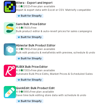
Altera ‑ Export and Import
5つ星中
5.0
(202)
•
Free plan available
合計レビュー数：202件
Import & export data with Excel or CSV. Matrixify compatible
Built for Shopify
Sami Bulk Price Editor
5つ星中
4.8
(150)
•
Free
合計レビュー数：150件
Bulk product editor & auto-revert prices for sales campaigns
Built for Shopify
Ablestar Bulk Product Editor
5つ星中
4.9
(785)
•
Free plan available
合計レビュー数：785件
Bulk edit products & metafields with preview, schedule & undo
Built for Shopify
RUBIX Bulk Price Editor
5つ星中
4.9
(130)
•
Free plan available
合計レビュー数：130件
Automate Bulk Price Edits, Market Prices & Scheduled Sales
Built for Shopify
QuickEdit: Bulk Product Edit
5つ星中
4.9
(99)
•
Free plan available
合計レビュー数：99件
Save time bulk editing store data with schedule & undo
Built for Shopify