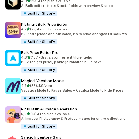
av 5 stjerner
4,9
(23)
•
Free plan available
Totalt 23 omtaler
AI Bulk edit products & metafields with preview & undo
Built for Shopify
Platmart Bulk Price Editor
av 5 stjerner
4,7
(75)
•
Free plan available
Totalt 75 omtaler
Bulk edit prices and run sales, make price changes for markets
Built for Shopify
Bulk Price Editor Pro
av 5 stjerner
4,6
(137)
•
Gratis abonnement tilgjengelig
Totalt 137 omtaler
Bulk-rediger priser, planlegg rabatter, rull tilbake.
Built for Shopify
Magical Vacation Mode
av 5 stjerner
4,7
(35)
•
$9/year
Totalt 35 omtaler
Vacation Mode to Pause Sales + Catalog Mode to Hide Prices
Built for Shopify
Pictu Bulk AI Image Generation
av 5 stjerner
5,0
(13)
•
Free plan available
Totalt 13 omtaler
AI Images, Photography & Product Images for entire collections
Built for Shopify
Syncio Inventory Sync