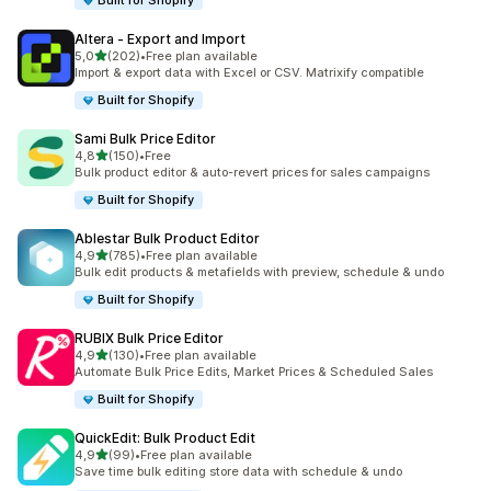
Built for Shopify
Altera ‑ Export and Import
av 5 stjerner
5,0
(202)
•
Free plan available
Totalt 202 omtaler
Import & export data with Excel or CSV. Matrixify compatible
Built for Shopify
Sami Bulk Price Editor
av 5 stjerner
4,8
(150)
•
Free
Totalt 150 omtaler
Bulk product editor & auto-revert prices for sales campaigns
Built for Shopify
Ablestar Bulk Product Editor
av 5 stjerner
4,9
(785)
•
Free plan available
Totalt 785 omtaler
Bulk edit products & metafields with preview, schedule & undo
Built for Shopify
RUBIX Bulk Price Editor
av 5 stjerner
4,9
(130)
•
Free plan available
Totalt 130 omtaler
Automate Bulk Price Edits, Market Prices & Scheduled Sales
Built for Shopify
QuickEdit: Bulk Product Edit
av 5 stjerner
4,9
(99)
•
Free plan available
Totalt 99 omtaler
Save time bulk editing store data with schedule & undo