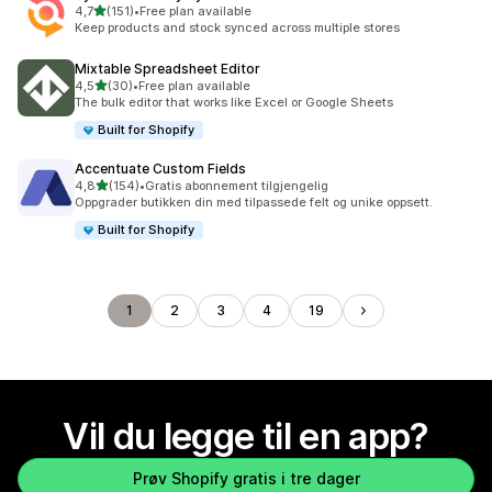
av 5 stjerner
4,7
(151)
•
Free plan available
Totalt 151 omtaler
Keep products and stock synced across multiple stores
Mixtable Spreadsheet Editor
av 5 stjerner
4,5
(30)
•
Free plan available
Totalt 30 omtaler
The bulk editor that works like Excel or Google Sheets
Built for Shopify
Accentuate Custom Fields
av 5 stjerner
4,8
(154)
•
Gratis abonnement tilgjengelig
Totalt 154 omtaler
Oppgrader butikken din med tilpassede felt og unike oppsett.
Built for Shopify
1
2
3
4
19
Vil du legge til en app?
Prøv Shopify gratis i tre dager