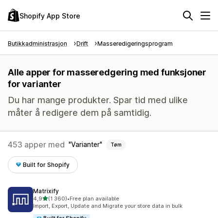
Shopify App Store
Butikkadministrasjon
Drift
Masseredigeringsprogram
Alle apper for masseredgering med funksjoner
for varianter
Du har mange produkter. Spar tid med ulike
måter å redigere dem på samtidig.
453 apper med
Varianter
Tøm
Built for Shopify
Matrixify
av 5 stjerner
4,9
(1 360)
•
Free plan available
Totalt 1360 omtaler
Import, Export, Update and Migrate your store data in bulk