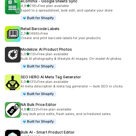
eCommix ‑ Google Sheets Sync
av 5 stjerner
4,9
(19)
•
Free plan available
Totalt 19 omtaler
Export to a spreadsheet, bulk edit, and update your store
Built for Shopify
Retail Barcode Labels
av 5 stjerner
2,3
(466)
•
Free
Totalt 466 omtaler
Create and print barcode labels for your products
Modelize: AI Product Photos
av 5 stjerner
5,0
(13)
•
Free plan available
Totalt 13 omtaler
Bulk AI photography & lifestyle AI images. On-model AI photos.
Built for Shopify
SEO HERO AI Meta Tag Generator
av 5 stjerner
5,0
(31)
•
Free plan available
Totalt 31 omtaler
AI meta description & meta tag generator — bulk SEO in clicks
Built for Shopify
NA Bulk Price Editor
av 5 stjerner
4,8
(223)
•
Free plan available
Totalt 223 omtaler
Easy bulk price edits, flash sales, and scheduled sales
Built for Shopify
Bulk AI ‑ Smart Product Editor