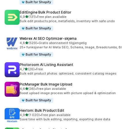
Built for Shopify
EditEngine Bulk Product Editor
av 5 stjerner
4,9
(131)
•
Free plan available
Totalt 131 omtaler
Bulk edit products price, metafields, inventory with safe undo
Built for Shopify
Webrex AI SEO Optimizer‑skjema
av 5 stjerner
4,8
(529)
•
Gratis abonnement tilgjengelig
Totalt 529 omtaler
25+ funksjoner for AI Meta SEO, Schema, Image, Breadcrumbs, Bl
Built for Shopify
Photoroom AI Listing Assistant
av 5 stjerner
4,7
(26)
•
Free
Totalt 26 omtaler
Bulk edit product photos: optimized, consistent catalog images
PicManager Bulk Image Upload
av 5 stjerner
4,6
(36)
•
Free plan available
Totalt 36 omtaler
Boost upload image process with picture upload & optimization
Built for Shopify
Hextom: Bulk Product Edit
av 5 stjerner
4,9
(1 020)
•
Free plan available
Totalt 1020 omtaler
Save time with bulk editing, importing, exporting store data