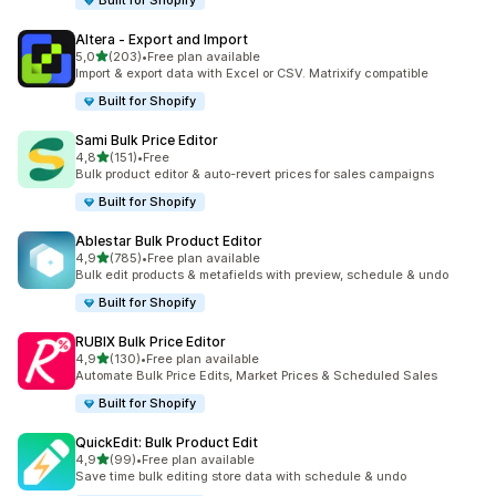
Built for Shopify
Altera ‑ Export and Import
na 5 gwiazdek
5,0
(203)
•
Free plan available
Łączna liczba recenzji: 203
Import & export data with Excel or CSV. Matrixify compatible
Built for Shopify
Sami Bulk Price Editor
na 5 gwiazdek
4,8
(151)
•
Free
Łączna liczba recenzji: 151
Bulk product editor & auto-revert prices for sales campaigns
Built for Shopify
Ablestar Bulk Product Editor
na 5 gwiazdek
4,9
(785)
•
Free plan available
Łączna liczba recenzji: 785
Bulk edit products & metafields with preview, schedule & undo
Built for Shopify
RUBIX Bulk Price Editor
na 5 gwiazdek
4,9
(130)
•
Free plan available
Łączna liczba recenzji: 130
Automate Bulk Price Edits, Market Prices & Scheduled Sales
Built for Shopify
QuickEdit: Bulk Product Edit
na 5 gwiazdek
4,9
(99)
•
Free plan available
Łączna liczba recenzji: 99
Save time bulk editing store data with schedule & undo