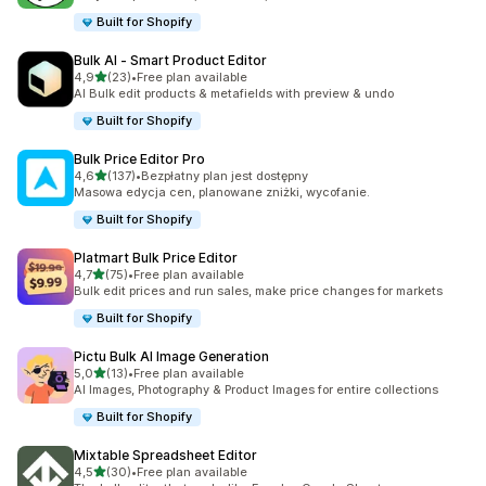
Built for Shopify
Bulk AI ‑ Smart Product Editor
na 5 gwiazdek
4,9
(23)
•
Free plan available
Łączna liczba recenzji: 23
AI Bulk edit products & metafields with preview & undo
Built for Shopify
Bulk Price Editor Pro
na 5 gwiazdek
4,6
(137)
•
Bezpłatny plan jest dostępny
Łączna liczba recenzji: 137
Masowa edycja cen, planowane zniżki, wycofanie.
Built for Shopify
Platmart Bulk Price Editor
na 5 gwiazdek
4,7
(75)
•
Free plan available
Łączna liczba recenzji: 75
Bulk edit prices and run sales, make price changes for markets
Built for Shopify
Pictu Bulk AI Image Generation
na 5 gwiazdek
5,0
(13)
•
Free plan available
Łączna liczba recenzji: 13
AI Images, Photography & Product Images for entire collections
Built for Shopify
Mixtable Spreadsheet Editor
na 5 gwiazdek
4,5
(30)
•
Free plan available
Łączna liczba recenzji: 30