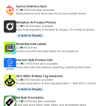
Syncio Inventory Sync
na 5 gwiazdek
4,7
(152)
•
Free plan available
Łączna liczba recenzji: 152
Keep products and stock synced across multiple stores
Modelize: AI Product Photos
na 5 gwiazdek
5,0
(13)
•
Free plan available
Łączna liczba recenzji: 13
Bulk AI photography & lifestyle AI images. On-model AI photos.
Built for Shopify
Retail Barcode Labels
na 5 gwiazdek
2,3
(467)
•
Free
Łączna liczba recenzji: 467
Create and print barcode labels for your products
Hextom: Bulk Product Edit
na 5 gwiazdek
4,9
(1 018)
•
Free plan available
Łączna liczba recenzji: 1018
Save time with bulk editing, importing, exporting store data
SEO HERO AI Meta Tag Generator
na 5 gwiazdek
5,0
(31)
•
Free plan available
Łączna liczba recenzji: 31
AI meta description & meta tag generator — bulk SEO in clicks
Built for Shopify
NA Bulk Price Editor
na 5 gwiazdek
4,8
(223)
•
Free plan available
Łączna liczba recenzji: 223
Easy bulk price edits, flash sales, and scheduled sales