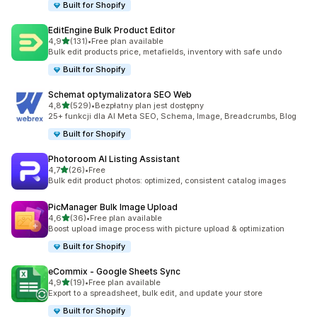
Built for Shopify
EditEngine Bulk Product Editor
na 5 gwiazdek
4,9
(131)
•
Free plan available
Łączna liczba recenzji: 131
Bulk edit products price, metafields, inventory with safe undo
Built for Shopify
Schemat optymalizatora SEO Web
na 5 gwiazdek
4,8
(529)
•
Bezpłatny plan jest dostępny
Łączna liczba recenzji: 529
25+ funkcji dla AI Meta SEO, Schema, Image, Breadcrumbs, Blog
Built for Shopify
Photoroom AI Listing Assistant
na 5 gwiazdek
4,7
(26)
•
Free
Łączna liczba recenzji: 26
Bulk edit product photos: optimized, consistent catalog images
PicManager Bulk Image Upload
na 5 gwiazdek
4,6
(36)
•
Free plan available
Łączna liczba recenzji: 36
Boost upload image process with picture upload & optimization
Built for Shopify
eCommix ‑ Google Sheets Sync
na 5 gwiazdek
4,9
(19)
•
Free plan available
Łączna liczba recenzji: 19
Export to a spreadsheet, bulk edit, and update your store
Built for Shopify