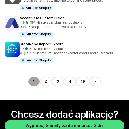
The bulk editor that works like Excel or Google Sheets
Built for Shopify
Accentuate Custom Fields
na 5 gwiazdek
4,8
(154)
•
Bezpłatny plan jest dostępny
Łączna liczba recenzji: 154
Ulepsz sklep: niestandardowe pola i układy.
Built for Shopify
StoreRobo Import Export
na 5 gwiazdek
4,5
(30)
•
Free plan available
Łączna liczba recenzji: 30
Migrate bulk product importer exporter orders and customers
Built for Shopify
1
2
3
4
19
Chcesz dodać aplikację?
Wypróbuj Shopify za darmo przez 3 dni