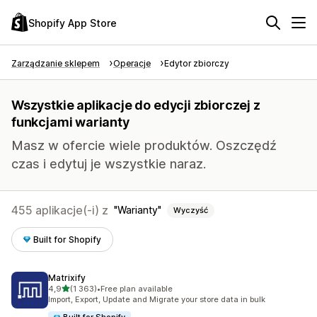
Shopify App Store
Zarządzanie sklepem
Operacje
Edytor zbiorczy
Wszystkie aplikacje do edycji zbiorczej z
funkcjami warianty
Masz w ofercie wiele produktów. Oszczędź
czas i edytuj je wszystkie naraz.
455 aplikacje(-i) z
Warianty
Wyczyść
Built for Shopify
Matrixify
na 5 gwiazdek
4,9
(1 363)
•
Free plan available
Łączna liczba recenzji: 1363
Import, Export, Update and Migrate your store data in bulk