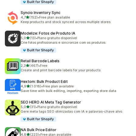
Built for Shopify
Syncio Inventory Sync
de 5 estrelas
4,7
(152)
•
Free plan available
152 total de avaliações
Keep products and stock synced across multiple stores
Modelize: Fotos de Produto IA
de 5 estrelas
5,0
(13)
•
Plano gratuito disponível
13 total de avaliações
Crie fotos profissionais e sincronize com os produtos.
Built for Shopify
Retail Barcode Labels
de 5 estrelas
2,3
(467)
•
Free
467 total de avaliações
Create and print barcode labels for your products
Hextom: Bulk Product Edit
de 5 estrelas
4,9
(1.018)
•
Free plan available
1018 total de avaliações
Save time with bulk editing, importing, exporting store data
SEO HERO AI Meta Tag Generator
de 5 estrelas
5,0
(31)
•
Plano gratuito disponível
31 total de avaliações
Gere meta tags SEO otimizadas com IA e palavras-chave alvo.
Built for Shopify
NA Bulk Price Editor
de 5 estrelas
4,8
(223)
•
Free plan available