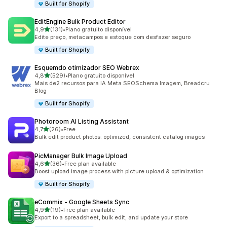
Built for Shopify
EditEngine Bulk Product Editor
de 5 estrelas
4,9
(131)
•
Plano gratuito disponível
131 total de avaliações
Edite preço, metacampos e estoque com desfazer seguro
Built for Shopify
Esquemdo otimizador SEO Webrex
de 5 estrelas
4,8
(529)
•
Plano gratuito disponível
529 total de avaliações
Mais de2 recursos para IA Meta SEOSchema Imagem, Breadcru
BIog
Built for Shopify
Photoroom AI Listing Assistant
de 5 estrelas
4,7
(26)
•
Free
26 total de avaliações
Bulk edit product photos: optimized, consistent catalog images
PicManager Bulk Image Upload
de 5 estrelas
4,6
(36)
•
Free plan available
36 total de avaliações
Boost upload image process with picture upload & optimization
Built for Shopify
eCommix ‑ Google Sheets Sync
de 5 estrelas
4,9
(19)
•
Free plan available
19 total de avaliações
Export to a spreadsheet, bulk edit, and update your store