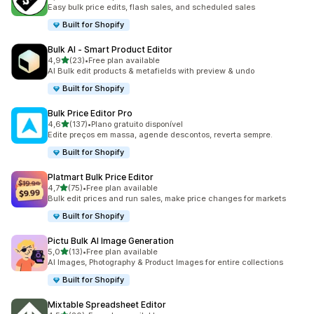
223 total de avaliações
Easy bulk price edits, flash sales, and scheduled sales
Built for Shopify
Bulk AI ‑ Smart Product Editor
de 5 estrelas
4,9
(23)
•
Free plan available
23 total de avaliações
AI Bulk edit products & metafields with preview & undo
Built for Shopify
Bulk Price Editor Pro
de 5 estrelas
4,6
(137)
•
Plano gratuito disponível
137 total de avaliações
Edite preços em massa, agende descontos, reverta sempre.
Built for Shopify
Platmart Bulk Price Editor
de 5 estrelas
4,7
(75)
•
Free plan available
75 total de avaliações
Bulk edit prices and run sales, make price changes for markets
Built for Shopify
Pictu Bulk AI Image Generation
de 5 estrelas
5,0
(13)
•
Free plan available
13 total de avaliações
AI Images, Photography & Product Images for entire collections
Built for Shopify
Mixtable Spreadsheet Editor