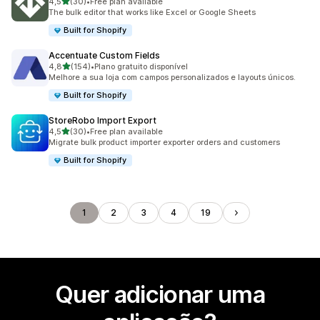
de 5 estrelas
4,5
(30)
•
Free plan available
30 total de avaliações
The bulk editor that works like Excel or Google Sheets
Built for Shopify
Accentuate Custom Fields
de 5 estrelas
4,8
(154)
•
Plano gratuito disponível
154 total de avaliações
Melhore a sua loja com campos personalizados e layouts únicos.
Built for Shopify
StoreRobo Import Export
de 5 estrelas
4,5
(30)
•
Free plan available
30 total de avaliações
Migrate bulk product importer exporter orders and customers
Built for Shopify
1
2
3
4
19
Quer adicionar uma