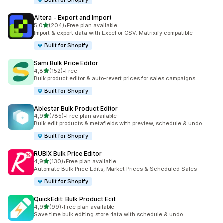
Built for Shopify
Altera ‑ Export and Import
de 5 estrelas
5,0
(204)
•
Free plan available
204 total de avaliações
Import & export data with Excel or CSV. Matrixify compatible
Built for Shopify
Sami Bulk Price Editor
de 5 estrelas
4,8
(152)
•
Free
152 total de avaliações
Bulk product editor & auto-revert prices for sales campaigns
Built for Shopify
Ablestar Bulk Product Editor
de 5 estrelas
4,9
(785)
•
Free plan available
785 total de avaliações
Bulk edit products & metafields with preview, schedule & undo
Built for Shopify
RUBIX Bulk Price Editor
de 5 estrelas
4,9
(130)
•
Free plan available
130 total de avaliações
Automate Bulk Price Edits, Market Prices & Scheduled Sales
Built for Shopify
QuickEdit: Bulk Product Edit
de 5 estrelas
4,9
(99)
•
Free plan available
99 total de avaliações
Save time bulk editing store data with schedule & undo