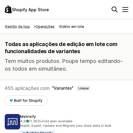
Shopify App Store
Gestão da loja
Operações
Editor em lote
Todas as aplicações de edição em lote com
funcionalidades de variantes
Tem muitos produtos. Poupe tempo editando-
os todos em simultâneo.
455 aplicações com
Variantes
Limpar
Built for Shopify
Matrixify
de 5 estrelas
4,9
(1.363)
•
Free plan available
1363 total de avaliações
Import, Export, Update and Migrate your store data in bulk