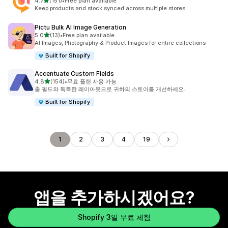
별 5개 중
4.7
(151)
•
Free plan available
총 리뷰 151개
Keep products and stock synced across multiple stores
Pictu Bulk AI Image Generation
별 5개 중
5.0
(13)
•
Free plan available
총 리뷰 13개
AI Images, Photography & Product Images for entire collections
Built for Shopify
Accentuate Custom Fields
별 5개 중
4.8
(154)
•
무료 플랜 사용 가능
총 리뷰 154개
춤 필드와 독특한 레이아웃으로 귀하의 스토어를 개선하세요.
Built for Shopify
1
2
3
4
19
앱을 추가하시겠어요?
Shopify 3일 무료 체험