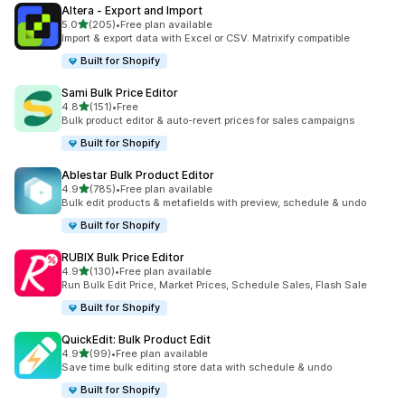
Altera ‑ Export and Import
별 5개 중
5.0
(205)
•
Free plan available
총 리뷰 205개
Import & export data with Excel or CSV. Matrixify compatible
Built for Shopify
Sami Bulk Price Editor
별 5개 중
4.8
(151)
•
Free
총 리뷰 151개
Bulk product editor & auto-revert prices for sales campaigns
Built for Shopify
Ablestar Bulk Product Editor
별 5개 중
4.9
(785)
•
Free plan available
총 리뷰 785개
Bulk edit products & metafields with preview, schedule & undo
Built for Shopify
RUBIX Bulk Price Editor
별 5개 중
4.9
(130)
•
Free plan available
총 리뷰 130개
Run Bulk Edit Price, Market Prices, Schedule Sales, Flash Sale
Built for Shopify
QuickEdit: Bulk Product Edit
별 5개 중
4.9
(99)
•
Free plan available
총 리뷰 99개
Save time bulk editing store data with schedule & undo
Built for Shopify