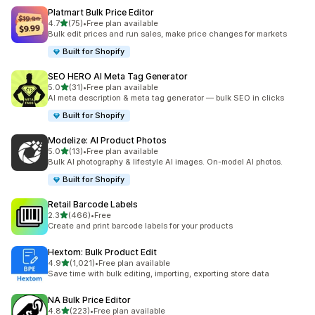
Platmart Bulk Price Editor
별 5개 중
4.7
(75)
•
Free plan available
총 리뷰 75개
Bulk edit prices and run sales, make price changes for markets
Built for Shopify
SEO HERO AI Meta Tag Generator
별 5개 중
5.0
(31)
•
Free plan available
총 리뷰 31개
AI meta description & meta tag generator — bulk SEO in clicks
Built for Shopify
Modelize: AI Product Photos
별 5개 중
5.0
(13)
•
Free plan available
총 리뷰 13개
Bulk AI photography & lifestyle AI images. On-model AI photos.
Built for Shopify
Retail Barcode Labels
별 5개 중
2.3
(466)
•
Free
총 리뷰 466개
Create and print barcode labels for your products
Hextom: Bulk Product Edit
별 5개 중
4.9
(1,021)
•
Free plan available
총 리뷰 1021개
Save time with bulk editing, importing, exporting store data
NA Bulk Price Editor
별 5개 중
4.8
(223)
•
Free plan available