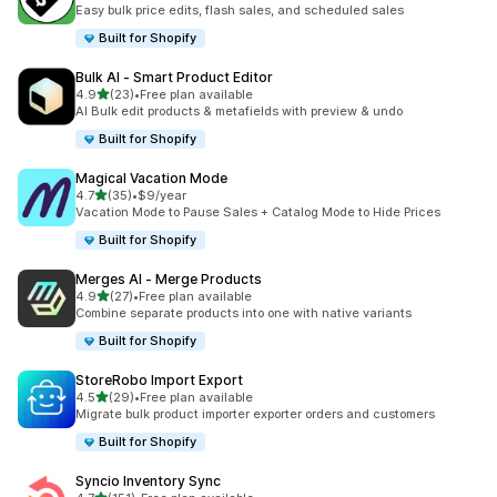
총 리뷰 223개
Easy bulk price edits, flash sales, and scheduled sales
Built for Shopify
Bulk AI ‑ Smart Product Editor
별 5개 중
4.9
(23)
•
Free plan available
총 리뷰 23개
AI Bulk edit products & metafields with preview & undo
Built for Shopify
Magical Vacation Mode
별 5개 중
4.7
(35)
•
$9/year
총 리뷰 35개
Vacation Mode to Pause Sales + Catalog Mode to Hide Prices
Built for Shopify
Merges AI ‑ Merge Products
별 5개 중
4.9
(27)
•
Free plan available
총 리뷰 27개
Combine separate products into one with native variants
Built for Shopify
StoreRobo Import Export
별 5개 중
4.5
(29)
•
Free plan available
총 리뷰 29개
Migrate bulk product importer exporter orders and customers
Built for Shopify
Syncio Inventory Sync