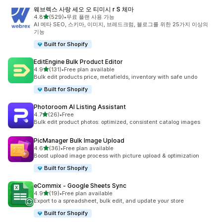
웨브렉스 사랑 세오 오 티미시 r S 체마
별 5개 중
4.8
(529)
•
무료 플랜 사용 가능
총 리뷰 529개
AI 메타 SEO, 스키마, 이미지, 브레드크럼, 블로그를 위한 25가지 이상의
기능
Built for Shopify
EditEngine Bulk Product Editor
별 5개 중
4.9
(131)
•
Free plan available
총 리뷰 131개
Bulk edit products price, metafields, inventory with safe undo
Built for Shopify
Photoroom AI Listing Assistant
별 5개 중
4.7
(26)
•
Free
총 리뷰 26개
Bulk edit product photos: optimized, consistent catalog images
PicManager Bulk Image Upload
별 5개 중
4.6
(36)
•
Free plan available
총 리뷰 36개
Boost upload image process with picture upload & optimization
Built for Shopify
eCommix ‑ Google Sheets Sync
별 5개 중
4.9
(19)
•
Free plan available
총 리뷰 19개
Export to a spreadsheet, bulk edit, and update your store
Built for Shopify