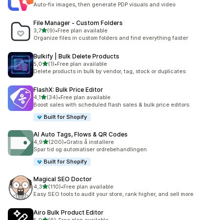
Totalt 1 omtaler
Auto-fix images, then generate PDP visuals and video
File Manager ‑ Custom Folders
av 5 stjerner
3,7
(9)
•
Free plan available
Totalt 9 omtaler
Organize files in custom folders and find everything faster
Bulkify | Bulk Delete Products
av 5 stjerner
5,0
(1)
•
Free plan available
Totalt 1 omtaler
Delete products in bulk by vendor, tag, stock or duplicates
FlashX: Bulk Price Editor
av 5 stjerner
4,1
(34)
•
Free plan available
Totalt 34 omtaler
Boost sales with scheduled flash sales & bulk price editors.
Built for Shopify
AI Auto Tags, Flows & QR Codes
av 5 stjerner
4,9
(200)
•
Gratis å installere
Totalt 200 omtaler
Spar tid og automatiser ordrebehandlingen
Built for Shopify
Magical SEO Doctor
av 5 stjerner
4,3
(110)
•
Free plan available
Totalt 110 omtaler
Easy SEO tools to audit your store, rank higher, and sell more
Airo Bulk Product Editor
av 5 stjerner