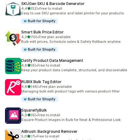
SKUGen SKU & Barcode Generator
av 5 stjerner
4,4
(52)
•
Free to install
Totalt 52 omtaler
Easy to use SKU generator and label printer for your products
Built for Shopify
Smart Bulk Price Editor
av 5 stjerner
4,3
(10)
•
Free plan available
Totalt 10 omtaler
Bulk edit prices, Schedule sales & Safely Rollback anytime
Built for Shopify
Datify Product Data Management
av 5 stjerner
4,8
(6)
•
Free to install
Totalt 6 omtaler
Keep your product data complete, structured, and discoverable
RUBIX Bulk Tag Editor
av 5 stjerner
4,8
(48)
•
Free plan available
Totalt 48 omtaler
Managing bulk edit product tags with various product filter
Built for Shopify
SquareifyBulk
av 5 stjerner
4,9
(6)
•
Free to install
Totalt 6 omtaler
Square Product Images in Bulk for Neat & Professional Look
AIBrush: Background Remover
av 5 stjerner
5,0
(7)
•
Free to install
Totalt 7 omtaler