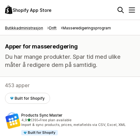
Shopify App Store
Butikkadministrasjon
Drift
Masseredigeringsprogram
Apper for masseredgering
Du har mange produkter. Spar tid med ulike
måter å redigere dem på samtidig.
453 apper
Built for Shopify
Products Sync Master
av 5 stjerner
4,9
(39)
•
Free plan available
Totalt 39 omtaler
Import & sync products, prices, metafields via CSV, Excel, XML
Built for Shopify