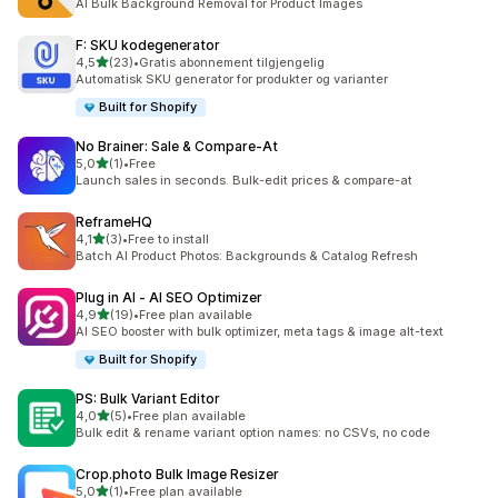
AI Bulk Background Removal for Product Images
F: SKU kodegenerator
av 5 stjerner
4,5
(23)
•
Gratis abonnement tilgjengelig
Totalt 23 omtaler
Automatisk SKU generator for produkter og varianter
Built for Shopify
No Brainer: Sale & Compare‑At
av 5 stjerner
5,0
(1)
•
Free
Totalt 1 omtaler
Launch sales in seconds. Bulk-edit prices & compare-at
ReframeHQ
av 5 stjerner
4,1
(3)
•
Free to install
Totalt 3 omtaler
Batch AI Product Photos: Backgrounds & Catalog Refresh
Plug in AI ‑ AI SEO Optimizer
av 5 stjerner
4,9
(19)
•
Free plan available
Totalt 19 omtaler
AI SEO booster with bulk optimizer, meta tags & image alt-text
Built for Shopify
PS: Bulk Variant Editor
av 5 stjerner
4,0
(5)
•
Free plan available
Totalt 5 omtaler
Bulk edit & rename variant option names: no CSVs, no code
Crop.photo Bulk Image Resizer
av 5 stjerner
5,0
(1)
•
Free plan available