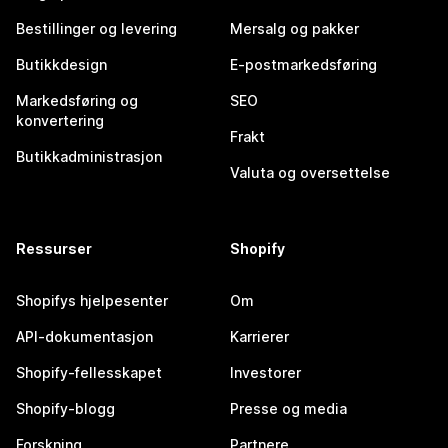
Bestillinger og levering
Mersalg og pakker
Butikkdesign
E-postmarkedsføring
Markedsføring og
SEO
konvertering
Frakt
Butikkadministrasjon
Valuta og oversettelse
Ressurser
Shopify
Shopifys hjelpesenter
Om
API-dokumentasjon
Karrierer
Shopify-fellesskapet
Investorer
Shopify-blogg
Presse og media
Forskning
Partnere