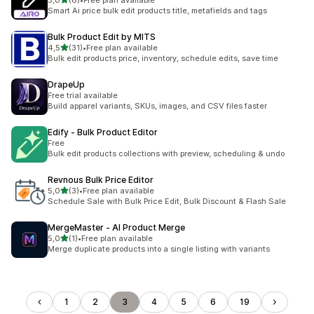
5,0
(6)
•
Free plan available
Totalt 6 omtaler
Smart Ai price bulk edit products title, metafields and tags
Bulk Product Edit by MITS
av 5 stjerner
4,5
(31)
•
Free plan available
Totalt 31 omtaler
Bulk edit products price, inventory, schedule edits, save time
DrapeUp
Free trial available
Build apparel variants, SKUs, images, and CSV files faster
Edify ‑ Bulk Product Editor
Free
Bulk edit products collections with preview, scheduling & undo
Revnous Bulk Price Editor
av 5 stjerner
5,0
(3)
•
Free plan available
Totalt 3 omtaler
Schedule Sale with Bulk Price Edit, Bulk Discount & Flash Sale
MergeMaster ‑ AI Product Merge
av 5 stjerner
5,0
(1)
•
Free plan available
Totalt 1 omtaler
Merge duplicate products into a single listing with variants
1
2
3
4
5
6
19