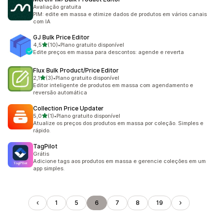
Avaliação gratuita
PIM: edite em massa e otimize dados de produtos em vários canais
com IA
GJ Bulk Price Editor
de 5 estrelas
4,5
(10)
•
Plano gratuito disponível
10 avaliações ao todo
Edite preços em massa para descontos: agende e reverta
Flux Bulk Product/Price Editor
de 5 estrelas
2,1
(3)
•
Plano gratuito disponível
3 avaliações ao todo
Editor inteligente de produtos em massa com agendamento e
reversão automática
Collection Price Updater
de 5 estrelas
5,0
(1)
•
Plano gratuito disponível
1 avaliações ao todo
Atualize os preços dos produtos em massa por coleção. Simples e
rápido.
TagPilot
Grátis
Adicione tags aos produtos em massa e gerencie coleções em um
app simples.
1
5
6
7
8
19