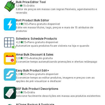
Bulk Price Editor Tool
de 5 estrelas
1,0
(1)
•
Grátis
1 avaliações ao todo
Editor de preços em massa com regras flexíveis, agendamento e
reversão
Bolt Product Bulk Editor
de 5 estrelas
4,9
(10)
•
Plano gratuito disponível
10 avaliações ao todo
Edite em massa títulos, tags, preços e mais de 15 atributos de
produtos
Schedora: Schedule Products
de 5 estrelas
4,0
(1)
•
Plano gratuito disponível
1 avaliações ao todo
Automatize quais produtos ficam visíveis na loja e quando
Amai Bulk Discount & Sales
de 5 estrelas
3,8
(111)
•
Avaliação gratuita
111 avaliações ao todo
Economize tempo automatizando promoções e ofertas relâmpago
Easy Bulk Product Edit+
de 5 estrelas
5,0
(3)
•
Plano gratuito disponível
3 avaliações ao todo
Economize tempo ao editar produtos, imagens e preços com as
opções de pré-visualizar e desfazer
BSF Bulk Product Descriptions
de 5 estrelas
5,0
(1)
•
Grátis
1 avaliações ao todo
Adicione facilmente descrições em massa aos produtos existentes
AClone: Backup & Duplicate