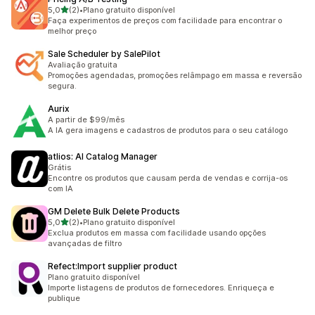
de 5 estrelas
5,0
(2)
•
Plano gratuito disponível
2 avaliações ao todo
Faça experimentos de preços com facilidade para encontrar o
melhor preço
Sale Scheduler by SalePilot
Avaliação gratuita
Promoções agendadas, promoções relâmpago em massa e reversão
segura.
Aurix
A partir de $99/mês
A IA gera imagens e cadastros de produtos para o seu catálogo
atlios: AI Catalog Manager
Grátis
Encontre os produtos que causam perda de vendas e corrija-os
com IA
GM Delete Bulk Delete Products
de 5 estrelas
5,0
(2)
•
Plano gratuito disponível
2 avaliações ao todo
Exclua produtos em massa com facilidade usando opções
avançadas de filtro
Refect:Import supplier product
Plano gratuito disponível
Importe listagens de produtos de fornecedores. Enriqueça e
publique