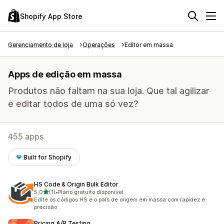
Shopify App Store
Gerenciamento de loja
Operações
Editor em massa
Apps de edição em massa
Produtos não faltam na sua loja. Que tal agilizar
e editar todos de uma só vez?
455 apps
Built for Shopify
HS Code & Origin Bulk Editor
de 5 estrelas
5,0
(1)
•
Plano gratuito disponível
1 avaliações ao todo
Edite os códigos HS e o país de origem em massa com rapidez e
precisão
Pricing A/B Testing