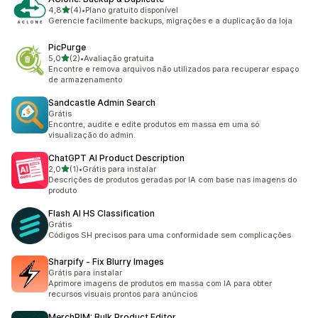
de 5 estrelas
4,8
(4)
•
Plano gratuito disponível
4 avaliações ao todo
Gerencie facilmente backups, migrações e a duplicação da loja
PicPurge
de 5 estrelas
5,0
(2)
•
Avaliação gratuita
2 avaliações ao todo
Encontre e remova arquivos não utilizados para recuperar espaço
de armazenamento
Sandcastle Admin Search
Grátis
Encontre, audite e edite produtos em massa em uma só
visualização do admin.
ChatGPT AI Product Description
de 5 estrelas
2,0
(1)
•
Grátis para instalar
1 avaliações ao todo
Descrições de produtos geradas por IA com base nas imagens do
produto
Flash AI HS Classification
Grátis
Códigos SH precisos para uma conformidade sem complicações
Sharpify ‑ Fix Blurry Images
Grátis para instalar
Aprimore imagens de produtos em massa com IA para obter
recursos visuais prontos para anúncios
MerchPIM: Bulk Product Editor