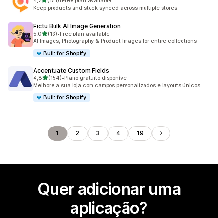
de 5 estrelas
4,7
(151)
•
Free plan available
151 total de avaliações
Keep products and stock synced across multiple stores
Pictu Bulk AI Image Generation
de 5 estrelas
5,0
(13)
•
Free plan available
13 total de avaliações
AI Images, Photography & Product Images for entire collections
Built for Shopify
Accentuate Custom Fields
de 5 estrelas
4,8
(154)
•
Plano gratuito disponível
154 total de avaliações
Melhore a sua loja com campos personalizados e layouts únicos.
Built for Shopify
1
2
3
4
19
Quer adicionar uma
aplicação?