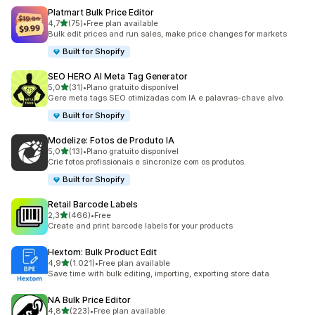
Platmart Bulk Price Editor
de 5 estrelas
4,7
(75)
•
Free plan available
75 total de avaliações
Bulk edit prices and run sales, make price changes for markets
Built for Shopify
SEO HERO AI Meta Tag Generator
de 5 estrelas
5,0
(31)
•
Plano gratuito disponível
31 total de avaliações
Gere meta tags SEO otimizadas com IA e palavras-chave alvo.
Built for Shopify
Modelize: Fotos de Produto IA
de 5 estrelas
5,0
(13)
•
Plano gratuito disponível
13 total de avaliações
Crie fotos profissionais e sincronize com os produtos.
Built for Shopify
Retail Barcode Labels
de 5 estrelas
2,3
(466)
•
Free
466 total de avaliações
Create and print barcode labels for your products
Hextom: Bulk Product Edit
de 5 estrelas
4,9
(1.021)
•
Free plan available
1021 total de avaliações
Save time with bulk editing, importing, exporting store data
NA Bulk Price Editor
de 5 estrelas
4,8
(223)
•
Free plan available