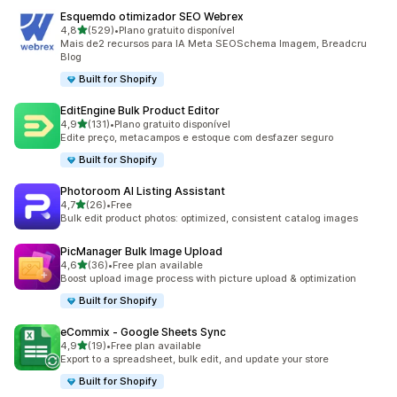
Esquemdo otimizador SEO Webrex
de 5 estrelas
4,8
(529)
•
Plano gratuito disponível
529 total de avaliações
Mais de2 recursos para IA Meta SEOSchema Imagem, Breadcru
BIog
Built for Shopify
EditEngine Bulk Product Editor
de 5 estrelas
4,9
(131)
•
Plano gratuito disponível
131 total de avaliações
Edite preço, metacampos e estoque com desfazer seguro
Built for Shopify
Photoroom AI Listing Assistant
de 5 estrelas
4,7
(26)
•
Free
26 total de avaliações
Bulk edit product photos: optimized, consistent catalog images
PicManager Bulk Image Upload
de 5 estrelas
4,6
(36)
•
Free plan available
36 total de avaliações
Boost upload image process with picture upload & optimization
Built for Shopify
eCommix ‑ Google Sheets Sync
de 5 estrelas
4,9
(19)
•
Free plan available
19 total de avaliações
Export to a spreadsheet, bulk edit, and update your store
Built for Shopify