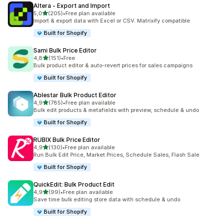
Altera ‑ Export and Import
de 5 estrelas
5,0
(205)
•
Free plan available
205 total de avaliações
Import & export data with Excel or CSV. Matrixify compatible
Built for Shopify
Sami Bulk Price Editor
de 5 estrelas
4,8
(151)
•
Free
151 total de avaliações
Bulk product editor & auto-revert prices for sales campaigns
Built for Shopify
Ablestar Bulk Product Editor
de 5 estrelas
4,9
(785)
•
Free plan available
785 total de avaliações
Bulk edit products & metafields with preview, schedule & undo
Built for Shopify
RUBIX Bulk Price Editor
de 5 estrelas
4,9
(130)
•
Free plan available
130 total de avaliações
Run Bulk Edit Price, Market Prices, Schedule Sales, Flash Sale
Built for Shopify
QuickEdit: Bulk Product Edit
de 5 estrelas
4,9
(99)
•
Free plan available
99 total de avaliações
Save time bulk editing store data with schedule & undo
Built for Shopify