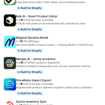
223 total de avaliações
Easy bulk price edits, flash sales, and scheduled sales
Built for Shopify
Bulk AI ‑ Smart Product Editor
de 5 estrelas
4,9
(23)
•
Free plan available
23 total de avaliações
AI Bulk edit products & metafields with preview & undo
Built for Shopify
Magical Vacation Mode
de 5 estrelas
4,7
(35)
•
$9/year
35 total de avaliações
Vacation Mode to Pause Sales + Catalog Mode to Hide Prices
Built for Shopify
Merges AI ‑ Juntar produtos
de 5 estrelas
4,9
(27)
•
Plano gratuito disponível
27 total de avaliações
Combine produtos separados num só com variantes nativas
Built for Shopify
StoreRobo Import Export
de 5 estrelas
4,5
(29)
•
Free plan available
29 total de avaliações
Migrate bulk product importer exporter orders and customers
Built for Shopify
Syncio Inventory Sync