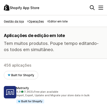
Shopify App Store
Gestão da loja
Operações
Editor em lote
Aplicações de edição em lote
Tem muitos produtos. Poupe tempo editando-
os todos em simultâneo.
456 aplicações
Built for Shopify
Matrixify
de 5 estrelas
4,9
(1.363)
•
Free plan available
1363 total de avaliações
Import, Export, Update and Migrate your store data in bulk
Built for Shopify