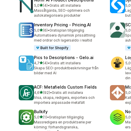
av 5 stjärnor
5,0
(4)
•
Gratis att installera
5,0
4 recensioner totalt
13 
Massåtgärda, SEO-optimera och
Lag
autokategorisera produkter
but
Inventory Pricing ‑ Pricing.AI
SC
av 5 stjärnor
5,0
(6)
•
Gratisplan tillgänglig
5,0
6 recensioner totalt
55 
Automatisera dynamisk prissättning
Spa
med ordrar och lagersaldo i realtid
aut
Built for Shopify
Pics to Descriptions ‑ Gelo.ai
Lo
av 5 stjärnor
4,7
(4)
•
Gratis att installera
5,0
4 recensioner totalt
2 r
Skapa SEO-produktbeskrivningar från
Läg
bilder med AI
lev
din
ACF: Metafields Custom Fields
Mi
av 5 stjärnor
4,6
(92)
•
Gratis att installera
5,0
92 recensioner totalt
1 r
Visa, skapa, redigera, exportera och
Kal
importera anpassade metafält
exp
Bulkify
No
av 5 stjärnor
5,0
(1)
•
Gratisplan tillgänglig
5,0
1 recensioner totalt
1 r
Massredigera en produktserie per
Mas
körning: förhandsgranska,
ers