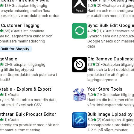
av 5 stjärnor
av 5 stjärnor
(13)
•
Gratisplan tillgänglig
5,0
(2)
•
Gratisplan tillgäng
recensioner totalt
2 recensioner totalt
ersynkronisering mellan flera
Hantera och massredigera 
iker, inklusive produkter och ordrar
metafält och media i flera b
 Customer Tagging
Sync: Bulk Edit Googl
av 5 stjärnor
av 5 stjärnor
(55)
•
Gratis att installera
4,7
(11)
•
Gratis testversion
recensioner totalt
11 recensioner totalt
ra tid, segmentera kunder och
Synkronisera dina produkt
omatisera marknadsföring
Google Sheets och massre
data
Built for Shopify
goMagic
Oh: Remove Duplicate
av 5 stjärnor
av 5 stjärnor
(2)
•
Gratisplan tillgänglig
3,1
(3)
•
Gratisplan tillgäng
ecensioner totalt
3 recensioner totalt
g till din logotyp på
Hitta och ta bort dubblettbi
erantörsprodukter och publicera i
produkter för att frigöra
 butik!
lagringsutrymme.
xtable ‑ Explore & Export
Your Store Tools
av 5 stjärnor
av 5 stjärnor
(1)
•
Gratis
5,0
(1)
•
Gratisplan tillgäng
ecensioner totalt
1 recensioner totalt
kylark för att arbeta med din data;
Hantera din butik mer effek
ortera till Excel och CSV
våra tidsbesparande verkt
rthstar: Bulk Product Editor
Bulk Image Upload by
av 5 stjärnor
av 5 stjärnor
(1)
•
Gratis
5,0
(2)
•
Gratisplan tillgäng
ecensioner totalt
2 recensioner totalt
sredigera produkter med sök och
Massuppladda produktbilde
ätt samt automatisering
ZIP-fil på några minuter.