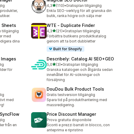
av 5 stjärnor
lig
4,3
(110)
•
Gratisplan tillgänglig
110 recensioner totalt
produkter,
Enkla SEO-verktyg för att granska din
utiker.
butik, ranka högre och sälja mer
e Sheets
WTE ‑ Duplicate Finder
av 5 stjärnor
 tillgänglig
4,3
(21)
•
Gratisplan tillgänglig
21 recensioner totalt
er med
Förbättra butikens produktkatalog
digera dina
genom att ta bort dubbletter
Built for Shopify
 Images
Describely: Catalog AI SEO+GEO
av 5 stjärnor
lig
5,0
(3)
•
Gratisplan tillgänglig
3 recensioner totalt
lder för
Granska katalogen och åtgärda sedan
innehållet för AI-sökningar och
försäljning
DouDou Bulk Product Tools
lig
Gratis testversion tillgänglig
tivt med
Spara tid på produkthantering med
yg!
massredigering.
 SyncFlow
Price Discount Manager
lig
Prova gratuita disponibile
r från en
Sconti e prezzi barrati in blocco, con
anteprima e ripristino