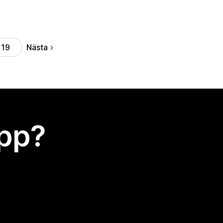
Nästa
19
app?