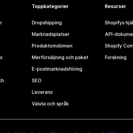
Toppkategorier
Resurser
r
Dropshipping
Shopifys hjä
Marknadsplatser
API-dokume
Produktomdömen
Shopify Co
s
Merförsäljning och paket
Forskning
E-postmarknadsföring
ch
SEO
Leverans
Valuta och språk