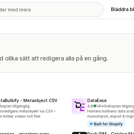
Bläddra b
olika sätt att redigera alla på en gång.
taBulkify ‑ Metaobject CSV
DataEase
av 5 stjärnor
tisplan tillgänglig
4,8
(4)
•
Gratisplan tillgäng
4 recensioner totalt
sredigera metaobjekt via CSV –
Hantera butikens data snab
n bilder, videor och filer
massimport, export & migr
Built for Shopify
ncerize ‑ inventory sync
Peak PIM ‑ Catalog M