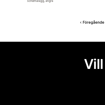
schemalägg, ångra
Föregående
Vil