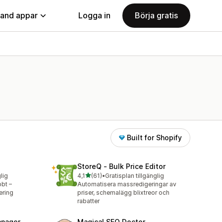
land appar
Logga in
Börja gratis
Built for Shopify
StoreQ ‑ Bulk Price Editor
av 5 stjärnor
lig
4,1
(61)
•
Gratisplan tillgänglig
61 recensioner totalt
bt –
Automatisera massredigeringar av
ering
priser, schemalägg blixtreor och
rabatter
anager
Magical SEO Doctor