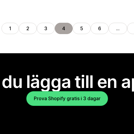
1
2
3
4
5
6
…
l du lägga till en 
Prova Shopify gratis i 3 dagar