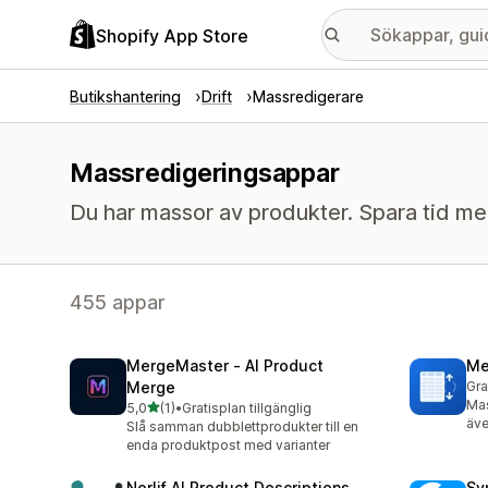
Shopify App Store
Butikshantering
Drift
Massredigerare
Massredigeringsappar
Du har massor av produkter. Spara tid med 
455 appar
MergeMaster ‑ AI Product
Me
Merge
Gra
Mas
av 5 stjärnor
5,0
(1)
•
Gratisplan tillgänglig
1 recensioner totalt
äve
Slå samman dubblettprodukter till en
enda produktpost med varianter
Norlif AI Product Descriptions
Sy