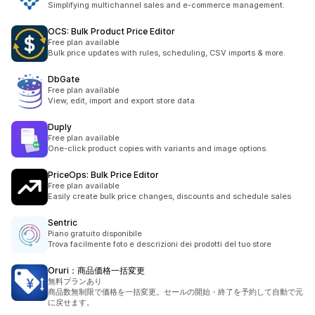
Simplifying multichannel sales and e-commerce management.
OCS: Bulk Product Price Editor
Free plan available
Bulk price updates with rules, scheduling, CSV imports & more.
DbGate
Free plan available
View, edit, import and export store data
Duply
Free plan available
One-click product copies with variants and image options.
PriceOps: Bulk Price Editor
Free plan available
Easily create bulk price changes, discounts and schedule sales
Sentric
Piano gratuito disponibile
Trova facilmente foto e descrizioni dei prodotti del tuo store
Oruri：商品価格一括変更
無料プランあり
商品数無制限で価格を一括変更。セールの開始・終了を予約して自動で元
に戻せます。