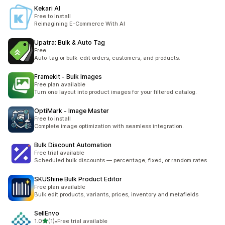
Kekari AI
Free to install
Reimagining E-Commerce With AI
Upatra: Bulk & Auto Tag
Free
Auto-tag or bulk-edit orders, customers, and products.
Framekit ‑ Bulk Images
Free plan available
Turn one layout into product images for your filtered catalog.
OptiMark ‑ Image Master
Free to install
Complete image optimization with seamless integration.
Bulk Discount Automation
Free trial available
Scheduled bulk discounts — percentage, fixed, or random rates
SKUShine Bulk Product Editor
Free plan available
Bulk edit products, variants, prices, inventory and metafields
SellEnvo
เต็ม 5 ดาว
1.0
(1)
•
Free trial available
ทั้งหมด 1 รีวิว