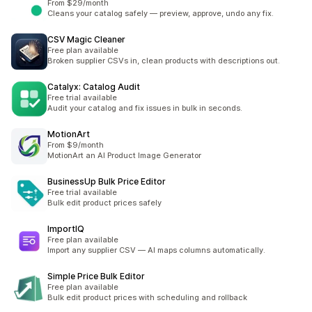
From $29/month
Cleans your catalog safely — preview, approve, undo any fix.
CSV Magic Cleaner
Free plan available
Broken supplier CSVs in, clean products with descriptions out.
Catalyx: Catalog Audit
Free trial available
Audit your catalog and fix issues in bulk in seconds.
MotionArt
From $9/month
MotionArt an AI Product Image Generator
BusinessUp Bulk Price Editor
Free trial available
Bulk edit product prices safely
ImportIQ
Free plan available
Import any supplier CSV — AI maps columns automatically.
Simple Price Bulk Editor
Free plan available
Bulk edit product prices with scheduling and rollback