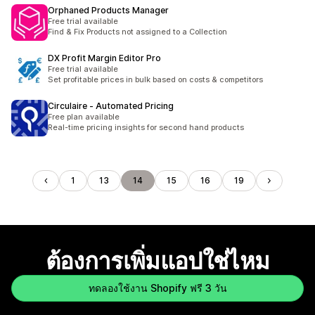
Orphaned Products Manager
Free trial available
Find & Fix Products not assigned to a Collection
DX Profit Margin Editor Pro
Free trial available
Set profitable prices in bulk based on costs & competitors
Circulaire ‑ Automated Pricing
Free plan available
Real-time pricing insights for second hand products
1
13
14
15
16
19
ต้องการเพิ่มแอปใช่ไหม
ทดลองใช้งาน Shopify ฟรี 3 วัน