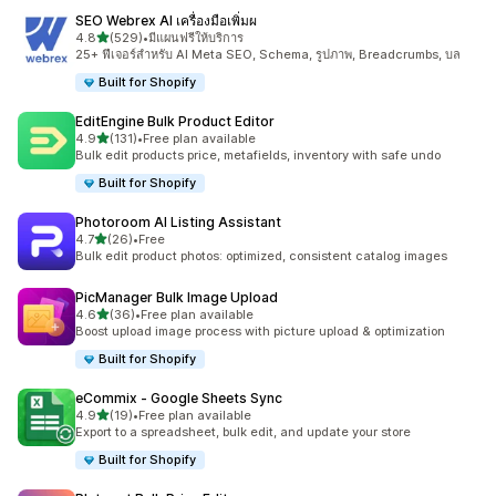
SEO Webrex AI เครื่องมือเพิ่มผ
เต็ม 5 ดาว
4.8
(529)
•
มีแผนฟรีให้บริการ
ทั้งหมด 529 รีวิว
25+ ฟีเจอร์สำหรับ AI Meta SEO, Schema, รูปภาพ, Breadcrumbs, บล
Built for Shopify
EditEngine Bulk Product Editor
เต็ม 5 ดาว
4.9
(131)
•
Free plan available
ทั้งหมด 131 รีวิว
Bulk edit products price, metafields, inventory with safe undo
Built for Shopify
Photoroom AI Listing Assistant
เต็ม 5 ดาว
4.7
(26)
•
Free
ทั้งหมด 26 รีวิว
Bulk edit product photos: optimized, consistent catalog images
PicManager Bulk Image Upload
เต็ม 5 ดาว
4.6
(36)
•
Free plan available
ทั้งหมด 36 รีวิว
Boost upload image process with picture upload & optimization
Built for Shopify
eCommix ‑ Google Sheets Sync
เต็ม 5 ดาว
4.9
(19)
•
Free plan available
ทั้งหมด 19 รีวิว
Export to a spreadsheet, bulk edit, and update your store
Built for Shopify