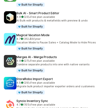
Built for Shopify
Bulk AI ‑ Smart Product Editor
เต็ม 5 ดาว
4.9
(23)
•
Free plan available
ทั้งหมด 23 รีวิว
AI Bulk edit products & metafields with preview & undo
Built for Shopify
Magical Vacation Mode
เต็ม 5 ดาว
4.7
(35)
•
$9/year
ทั้งหมด 35 รีวิว
Vacation Mode to Pause Sales + Catalog Mode to Hide Prices
Built for Shopify
Merges AI ‑ Merge Products
เต็ม 5 ดาว
4.9
(27)
•
Free plan available
ทั้งหมด 27 รีวิว
Combine separate products into one with native variants
Built for Shopify
StoreRobo Import Export
เต็ม 5 ดาว
4.5
(29)
•
Free plan available
ทั้งหมด 29 รีวิว
Migrate bulk product importer exporter orders and customers
Built for Shopify
Syncio Inventory Sync
เต็ม 5 ดาว
4.7
(151)
•
Free plan available
ทั้งหมด 151 รีวิว