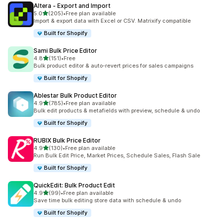
Altera ‑ Export and Import
เต็ม 5 ดาว
5.0
(205)
•
Free plan available
ทั้งหมด 205 รีวิว
Import & export data with Excel or CSV. Matrixify compatible
Built for Shopify
Sami Bulk Price Editor
เต็ม 5 ดาว
4.8
(151)
•
Free
ทั้งหมด 151 รีวิว
Bulk product editor & auto-revert prices for sales campaigns
Built for Shopify
Ablestar Bulk Product Editor
เต็ม 5 ดาว
4.9
(785)
•
Free plan available
ทั้งหมด 785 รีวิว
Bulk edit products & metafields with preview, schedule & undo
Built for Shopify
RUBIX Bulk Price Editor
เต็ม 5 ดาว
4.9
(130)
•
Free plan available
ทั้งหมด 130 รีวิว
Run Bulk Edit Price, Market Prices, Schedule Sales, Flash Sale
Built for Shopify
QuickEdit: Bulk Product Edit
เต็ม 5 ดาว
4.9
(99)
•
Free plan available
ทั้งหมด 99 รีวิว
Save time bulk editing store data with schedule & undo
Built for Shopify