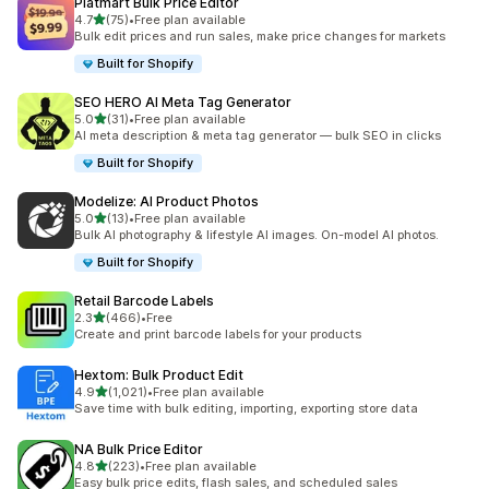
Platmart Bulk Price Editor
เต็ม 5 ดาว
4.7
(75)
•
Free plan available
ทั้งหมด 75 รีวิว
Bulk edit prices and run sales, make price changes for markets
Built for Shopify
SEO HERO AI Meta Tag Generator
เต็ม 5 ดาว
5.0
(31)
•
Free plan available
ทั้งหมด 31 รีวิว
AI meta description & meta tag generator — bulk SEO in clicks
Built for Shopify
Modelize: AI Product Photos
เต็ม 5 ดาว
5.0
(13)
•
Free plan available
ทั้งหมด 13 รีวิว
Bulk AI photography & lifestyle AI images. On-model AI photos.
Built for Shopify
Retail Barcode Labels
เต็ม 5 ดาว
2.3
(466)
•
Free
ทั้งหมด 466 รีวิว
Create and print barcode labels for your products
Hextom: Bulk Product Edit
เต็ม 5 ดาว
4.9
(1,021)
•
Free plan available
ทั้งหมด 1021 รีวิว
Save time with bulk editing, importing, exporting store data
NA Bulk Price Editor
เต็ม 5 ดาว
4.8
(223)
•
Free plan available
ทั้งหมด 223 รีวิว
Easy bulk price edits, flash sales, and scheduled sales