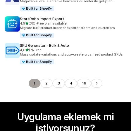
Mağazanızı özel alanlar ve benzersiz düzenler ile geliştirin.
Built for Shopify
StoreRobo Import Export
5 yıldız üzerinden
4,5
(30)
•
Free plan available
toplam 30 değerlendirme
Migrate bulk product importer exporter orders and customers
Built for Shopify
SKU Generator ‑ Bulk & Auto
5 yıldız üzerinden
4,6
(7)
•
Free
toplam 7 değerlendirme
Mass update variations and auto-create organized product SKUs
Built for Shopify
1
2
3
4
19
Uygulama eklemek mi
istiyorsunuz?