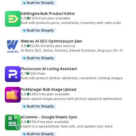
Built for Shopify
EditEngine Bulk Product Editor
5 yıldız üzerinden
4,9
(131)
•
Free plan available
toplam 131 değerlendirme
Bulk edit products price, metafields, inventory with safe undo
Built for Shopify
Webrex AI SEO Optimizasyon Şem
5 yıldız üzerinden
4,8
(529)
•
Ücretsiz plan mevcut
toplam 529 değerlendirme
AI Meta SEO, Şema, Görüntü, Ekmek Kırıntıları, Blog için 25+ Ö
Built for Shopify
Photoroom AI Listing Assistant
5 yıldız üzerinden
4,7
(26)
•
Free
toplam 26 değerlendirme
Bulk edit product photos: optimized, consistent catalog images
PicManager Bulk Image Upload
5 yıldız üzerinden
4,6
(36)
•
Free plan available
toplam 36 değerlendirme
Boost upload image process with picture upload & optimization
Built for Shopify
eCommix ‑ Google Sheets Sync
5 yıldız üzerinden
4,9
(19)
•
Free plan available
toplam 19 değerlendirme
Export to a spreadsheet, bulk edit, and update your store
Built for Shopify