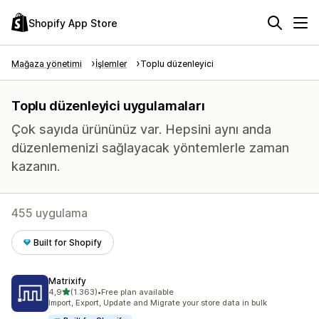
Shopify App Store
Mağaza yönetimi
İşlemler
Toplu düzenleyici
Toplu düzenleyici uygulamaları
Çok sayıda ürününüz var. Hepsini aynı anda
düzenlemenizi sağlayacak yöntemlerle zaman
kazanın.
455 uygulama
Built for Shopify
Matrixify
5 yıldız üzerinden
4,9
(1.363)
•
Free plan available
toplam 1363 değerlendirme
Import, Export, Update and Migrate your store data in bulk