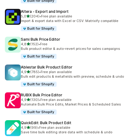
Built for Shopify
Altera ‑ Export and Import
5 yıldız üzerinden
5,0
(204)
•
Free plan available
toplam 204 değerlendirme
Import & export data with Excel or CSV. Matrixify compatible
Built for Shopify
Sami Bulk Price Editor
5 yıldız üzerinden
4,8
(152)
•
Free
toplam 152 değerlendirme
Bulk product editor & auto-revert prices for sales campaigns
Built for Shopify
Ablestar Bulk Product Editor
5 yıldız üzerinden
4,9
(785)
•
Free plan available
toplam 785 değerlendirme
Bulk edit products & metafields with preview, schedule & undo
Built for Shopify
RUBIX Bulk Price Editor
5 yıldız üzerinden
4,9
(130)
•
Free plan available
toplam 130 değerlendirme
Automate Bulk Price Edits, Market Prices & Scheduled Sales
Built for Shopify
QuickEdit: Bulk Product Edit
5 yıldız üzerinden
4,9
(99)
•
Free plan available
toplam 99 değerlendirme
Save time bulk editing store data with schedule & undo