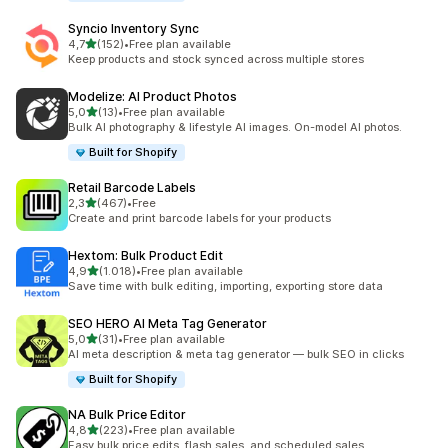
Syncio Inventory Sync
5 yıldız üzerinden
4,7
(152)
•
Free plan available
toplam 152 değerlendirme
Keep products and stock synced across multiple stores
Modelize: AI Product Photos
5 yıldız üzerinden
5,0
(13)
•
Free plan available
toplam 13 değerlendirme
Bulk AI photography & lifestyle AI images. On-model AI photos.
Built for Shopify
Retail Barcode Labels
5 yıldız üzerinden
2,3
(467)
•
Free
toplam 467 değerlendirme
Create and print barcode labels for your products
Hextom: Bulk Product Edit
5 yıldız üzerinden
4,9
(1.018)
•
Free plan available
toplam 1018 değerlendirme
Save time with bulk editing, importing, exporting store data
SEO HERO AI Meta Tag Generator
5 yıldız üzerinden
5,0
(31)
•
Free plan available
toplam 31 değerlendirme
AI meta description & meta tag generator — bulk SEO in clicks
Built for Shopify
NA Bulk Price Editor
5 yıldız üzerinden
4,8
(223)
•
Free plan available
toplam 223 değerlendirme
Easy bulk price edits, flash sales, and scheduled sales