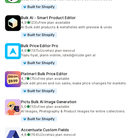
Built for Shopify
Bulk AI ‑ Smart Product Editor
5 yıldız üzerinden
4,9
(23)
•
Free plan available
toplam 23 değerlendirme
AI Bulk edit products & metafields with preview & undo
Built for Shopify
Bulk Price Editor Pro
5 yıldız üzerinden
4,6
(137)
•
Ücretsiz plan mevcut
toplam 137 değerlendirme
Toplu fiyat, planlı indirim, istediğinizde geri al.
Built for Shopify
Platmart Bulk Price Editor
5 yıldız üzerinden
4,7
(75)
•
Free plan available
toplam 75 değerlendirme
Bulk edit prices and run sales, make price changes for markets
Built for Shopify
Pictu Bulk AI Image Generation
5 yıldız üzerinden
5,0
(13)
•
Free plan available
toplam 13 değerlendirme
AI Images, Photography & Product Images for entire collections
Built for Shopify
Accentuate Custom Fields
5 yıldız üzerinden
4,8
(154)
•
Ücretsiz plan mevcut
toplam 154 değerlendirme