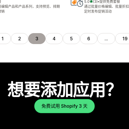
星（满分 5 星）
费
5.0
(3)
•
提供免费套餐
总共 3 条评论
量编辑产品和产品系列，支持预览、排期
通过批量价格编辑、批量折扣
撤销
定时发布促销活动
1
2
3
4
5
6
…
19
想要添加应用？
免费试用 Shopify 3 天