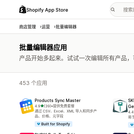
Shopify App Store
商店管理
运营
批量编辑器
批量编辑器应用
产品开始多起来。试试一次编辑所有产品，
453 个应用
Products Sync Master
SK
星（满分 5 星）
4.9
(39)
•
提供免费套餐
Ge
总共 39 条评论
通过 CSV、Excel、XML 导入和同步产
4.4
总共
品、价格、元字段
易
Built for Shopify