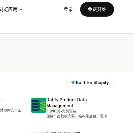
浏览应用
登录
免费开始
Built for Shopify
r
Datify Product Data
Management
并随时安全回
星（满分 5 星）
4.8
(6)
•
免费安装
总共 6 条评论
保持产品数据完整、结构化且易于发现