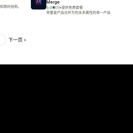
Merge
和限时抢购，
星（满分 5 星）
5.0
(1)
•
提供免费套餐
总共 1 条评论
将重复产品合并为包含多属性的单一产品
下一页