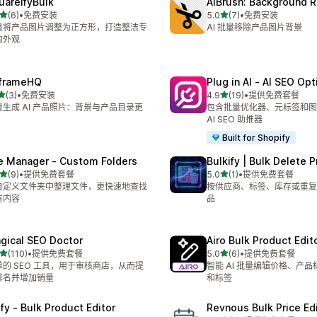
uareifyBulk
AIBrush: Background 
星（满分 5 星）
星（满分 5 星）
(6)
•
免费安装
5.0
(7)
•
免费安装
 6 条评论
总共 7 条评论
量将产品图片调整为正方形，打造整洁专
AI 批量移除产品图片背景
的外观
frameHQ
Plug in AI ‑ AI SEO Op
星（满分 5 星）
星（满分 5 星）
(3)
•
免费安装
4.9
(19)
•
提供免费套餐
 3 条评论
总共 19 条评论
量生成 AI 产品照片：背景与产品目录更
包含批量优化器、元标签和图
AI SEO 助推器
Built for Shopify
le Manager ‑ Custom Folders
Bulkify | Bulk Delete 
星（满分 5 星）
星（满分 5 星）
(9)
•
提供免费套餐
5.0
(1)
•
提供免费套餐
 9 条评论
总共 1 条评论
自定义文件夹中整理文件，更快速地查找
按供应商、标签、库存或重复
有内容
品
gical SEO Doctor
Airo Bulk Product Edit
星（满分 5 星）
星（满分 5 星）
(110)
•
提供免费套餐
5.0
(6)
•
提供免费套餐
 110 条评论
总共 6 条评论
单的 SEO 工具，用于审核商店，从而提
智能 AI 批量编辑价格、产
排名并增加销量
和标签
ify ‑ Bulk Product Editor
Revnous Bulk Price Ed