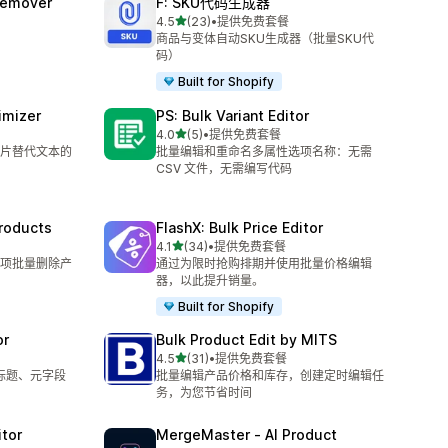
Remover
F: SKU代码生成器
星（满分 5 星）
4.5
(23)
•
提供免费套餐
总共 23 条评论
商品与变体自动SKU生成器（批量SKU代
码）
Built for Shopify
timizer
PS: Bulk Variant Editor
星（满分 5 星）
4.0
(5)
•
提供免费套餐
总共 5 条评论
片替代文本的
批量编辑和重命名多属性选项名称：无需
CSV 文件，无需编写代码
Products
FlashX: Bulk Price Editor
星（满分 5 星）
4.1
(34)
•
提供免费套餐
总共 34 条评论
项批量删除产
通过为限时抢购排期并使用批量价格编辑
器，以此提升销量。
Built for Shopify
or
Bulk Product Edit by MITS
星（满分 5 星）
4.5
(31)
•
提供免费套餐
总共 31 条评论
品标题、元字段
批量编辑产品价格和库存，创建定时编辑任
务，为您节省时间
itor
MergeMaster ‑ AI Product