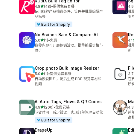
RUBIX Bulk Tag Editor
Sq
星（满分 5 星）
4.8
(48)
•
提供免费套餐
4.9
总共 48 条评论
总共
使用各种产品筛选条件，管理并批量编辑产
批
品标签
业
Built for Shopify
No Brainer: Sale & Compare‑At
Re
星（满分 5 星）
5.0
(1)
•
免费
4.1
总共 1 条评论
总共
数秒内即可开展促销活动。批量编辑价格与
批
原价
新
Crop.photo Bulk Image Resizer
Fi
星（满分 5 星）
5.0
(1)
•
提供免费套餐
3.7
总共 1 条评论
总共
自动修复图片，随后生成 PDP 视觉素材和
在
视频
所
AI Auto Tags, Flows & QR Codes
Ma
星（满分 5 星）
4.9
(200)
•
免费安装
4.3
总共 200 条评论
总共
节省时间，减少错误，实现订单管理自动化
简
高
Built for Shopify
DrapeUp
Ed