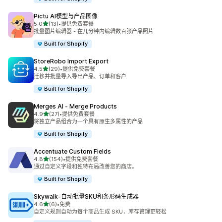
Pictu AI模型与产品图像
星（满分 5 星）
5.0
(13)
•
提供免费套餐
总共 13 条评论
批量图片编辑器 - 在几分钟内编辑数百张产品照片
Built for Shopify
StoreRobo Import Export
星（满分 5 星）
4.5
(29)
•
提供免费套餐
总共 29 条评论
迁移并批量导入导出产品、订单和客户
Built for Shopify
Merges AI ‑ Merge Products
星（满分 5 星）
4.9
(27)
•
提供免费套餐
总共 27 条评论
将独立产品组合为一个具有原生多属性的产品
Built for Shopify
Accentuate Custom Fields
星（满分 5 星）
4.8
(154)
•
提供免费套餐
总共 154 条评论
通过自定义字段和独特布局改善您的商店。
Built for Shopify
Skywalk‑自动批量SKU和条形码生成器
星（满分 5 星）
4.6
(6)
•
免费
总共 6 条评论
自定义规则自动为每个商品生成 SKU，库存管理更轻松