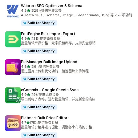
Webrex: SEO Optimizer & Schema
星（满分 5 星）
4.8
(529)
•
提供免费套餐
总共 529 条评论
AI Meta SEO、Schema、Image、Breadcrumbs、Blog 等 25+ 项功能
Built for Shopify
EditEngine Bulk Import Export
星（满分 5 星）
4.9
(131)
•
提供免费套餐
总共 131 条评论
批量编辑产品价格、元字段和库存，支持安全撤销
Built for Shopify
PicManager Bulk Image Upload
星（满分 5 星）
4.6
(36)
•
提供免费套餐
总共 36 条评论
通过图片上传和优化功能，加速图片上传流程
Built for Shopify
eCommix ‑ Google Sheets Sync
星（满分 5 星）
4.9
(19)
•
提供免费套餐
总共 19 条评论
导出到电子表格，进行批量编辑，并更新您的商店
Built for Shopify
Platmart Bulk Price Editor
星（满分 5 星）
4.7
(75)
•
提供免费套餐
总共 75 条评论
批量编辑价格并进行促销，调整各个市场的价格
Built for Shopify