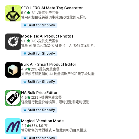
SEO HERO AI Meta Tag Generator
星（满分 5 星）
5.0
(31)
•
提供免费套餐
总共 31 条评论
使用AI和目标关键词生成SEO优化的元标签
Built for Shopify
Modelize: AI Product Photos
星（满分 5 星）
5.0
(13)
•
提供免费套餐
总共 13 条评论
批量 AI 摄影和场景化 AI 图片。AI 模特展示照片。
Built for Shopify
Bulk AI ‑ Smart Product Editor
星（满分 5 星）
4.9
(23)
•
提供免费套餐
总共 23 条评论
支持预览和撤销的 AI 批量编辑产品和元字段功能
Built for Shopify
NA Bulk Price Editor
星（满分 5 星）
4.8
(223)
•
提供免费套餐
总共 223 条评论
轻松进行批量价格编辑、限时促销和定时促销
Built for Shopify
Magical Vacation Mode
星（满分 5 星）
4.7
(35)
•
$9/年
总共 35 条评论
暂停销售的休假模式 + 隐藏价格的目录模式
Built for Shopify