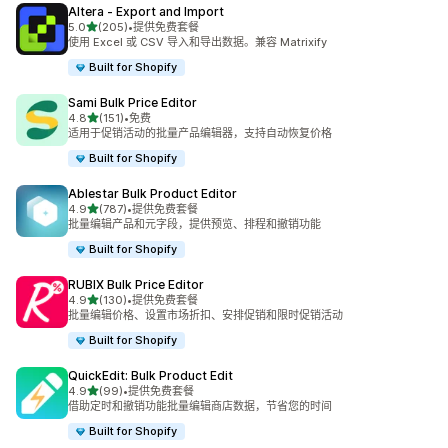
Altera ‑ Export and Import
星（满分 5 星）
5.0
(205)
•
提供免费套餐
总共 205 条评论
使用 Excel 或 CSV 导入和导出数据。兼容 Matrixify
Built for Shopify
Sami Bulk Price Editor
星（满分 5 星）
4.8
(151)
•
免费
总共 151 条评论
适用于促销活动的批量产品编辑器，支持自动恢复价格
Built for Shopify
Ablestar Bulk Product Editor
星（满分 5 星）
4.9
(787)
•
提供免费套餐
总共 787 条评论
批量编辑产品和元字段，提供预览、排程和撤销功能
Built for Shopify
RUBIX Bulk Price Editor
星（满分 5 星）
4.9
(130)
•
提供免费套餐
总共 130 条评论
批量编辑价格、设置市场折扣、安排促销和限时促销活动
Built for Shopify
QuickEdit: Bulk Product Edit
星（满分 5 星）
4.9
(99)
•
提供免费套餐
总共 99 条评论
借助定时和撤销功能批量编辑商店数据，节省您的时间
Built for Shopify