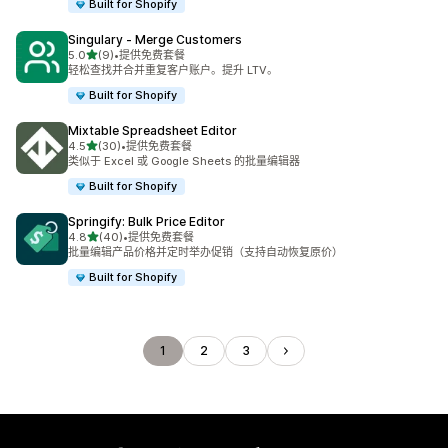
Built for Shopify
Singulary ‑ Merge Customers
星（满分 5 星）
5.0
(9)
•
提供免费套餐
总共 9 条评论
轻松查找并合并重复客户账户。提升 LTV。
Built for Shopify
Mixtable Spreadsheet Editor
星（满分 5 星）
4.5
(30)
•
提供免费套餐
总共 30 条评论
类似于 Excel 或 Google Sheets 的批量编辑器
Built for Shopify
Springify: Bulk Price Editor
星（满分 5 星）
4.8
(40)
•
提供免费套餐
总共 40 条评论
批量编辑产品价格并定时举办促销（支持自动恢复原价）
Built for Shopify
1
2
3