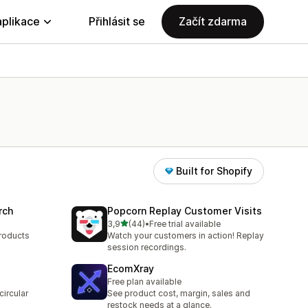
aplikace
Přihlásit se
Začít zdarma
Built for Shopify
rch
Popcorn Replay Customer Visits
z 5 hvězd
3,9
(44)
•
Free trial available
Celkový počet recenzí: 44
products
Watch your customers in action! Replay
session recordings.
EcomXray
Free plan available
circular
See product cost, margin, sales and
restock needs at a glance.