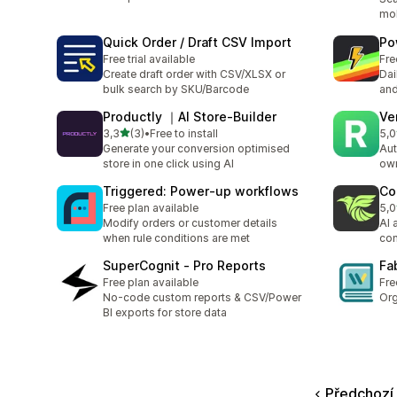
mob
Quick Order / Draft CSV Import
Po
Free trial available
Fre
Create draft order with CSV/XLSX or
Dai
bulk search by SKU/Barcode
and
Productly ｜AI Store‑Builder
Ve
z 5 hvězd
3,3
(3)
•
Free to install
5,0
Celkový počet recenzí: 3
Cel
Generate your conversion optimised
Aut
store in one click using AI
own
Triggered: Power‑up workflows
Co
Free plan available
5,0
Cel
Modify orders or customer details
AI 
when rule conditions are met
con
SuperCognit ‑ Pro Reports
Fa
Free plan available
Fre
No-code custom reports & CSV/Power
Org
BI exports for store data
Předchozí