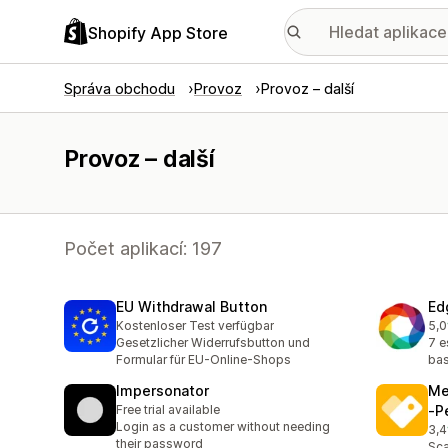
Shopify App Store
Správa obchodu
Provoz
Provoz – další
Provoz – další
Počet aplikací: 197
EU Withdrawal Button
Ed
Kostenloser Test verfügbar
5,0
Cel
Gesetzlicher Widerrufsbutton und
7 e
Formular für EU-Online-Shops
bas
Impersonator
Me
Free trial available
‑P
Login as a customer without needing
3,4
Cel
their password
Sca