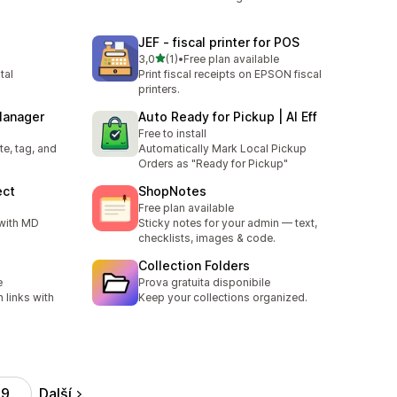
JEF ‑ fiscal printer for POS
z 5 hvězd
3,0
(1)
•
Free plan available
Celkový počet recenzí: 1
tal
Print fiscal receipts on EPSON fiscal
printers.
Manager
Auto Ready for Pickup | AI Eff
Free to install
te, tag, and
Automatically Mark Local Pickup
Orders as "Ready for Pickup"
ect
ShopNotes
Free plan available
 with MD
Sticky notes for your admin — text,
checklists, images & code.
Collection Folders
e
Prova gratuita disponibile
 links with
Keep your collections organized.
Další
9