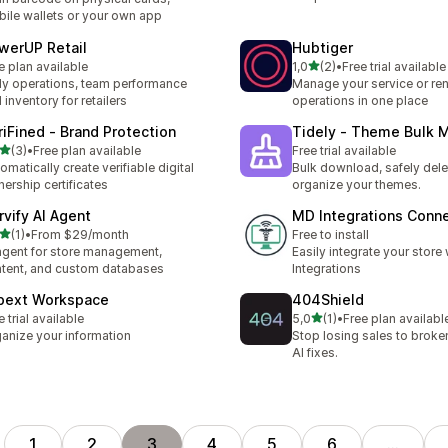
ile wallets or your own app
werUP Retail
Hubtiger
z 5 hvězd
e plan available
1,0
(2)
•
Free trial available
Celkový počet recenzí: 2
ly operations, team performance
Manage your service or ren
 inventory for retailers
operations in one place
riFined ‑ Brand Protection
Tidely ‑ Theme Bulk 
z 5 hvězd
(3)
•
Free plan available
Free trial available
kový počet recenzí: 3
omatically create verifiable digital
Bulk download, safely dele
ership certificates
organize your themes.
rvify AI Agent
MD Integrations Conn
z 5 hvězd
(1)
•
From $29/month
Free to install
kový počet recenzí: 1
agent for store management,
Easily integrate your store
tent, and custom databases
Integrations
bext Workspace
404Shield
z 5 hvězd
e trial available
5,0
(1)
•
Free plan availabl
Celkový počet recenzí: 1
anize your information
Stop losing sales to broken
AI fixes.
1
2
3
4
5
6
…