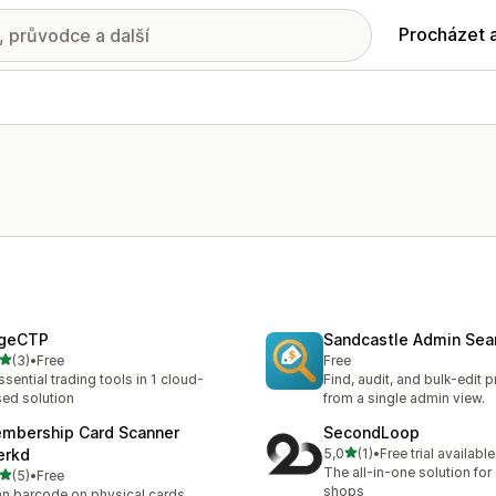
Procházet 
geCTP
Sandcastle Admin Sea
z 5 hvězd
(3)
•
Free
Free
kový počet recenzí: 3
ssential trading tools in 1 cloud-
Find, audit, and bulk-edit 
ed solution
from a single admin view.
mbership Card Scanner
SecondLoop
z 5 hvězd
erkd
5,0
(1)
•
Free trial available
Celkový počet recenzí: 1
The all-in-one solution for 
z 5 hvězd
(5)
•
Free
kový počet recenzí: 5
shops
n barcode on physical cards,