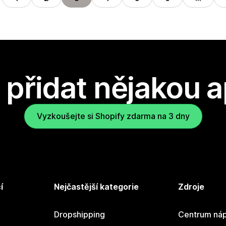
přidat nějakou a
Vyzkoušejte si Shopify zdarma na 3 dny
í
Nejčastější kategorie
Zdroje
Dropshipping
Centrum náp