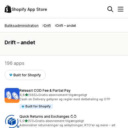
Shopify App Store
Butiksadministration
Drift
Drift – andet
Drift – andet
196 apps
Built for Shopify
Releasit COD Fee & Partial Pay
ud af 5 stjerner
4,8
(565)
•
Gratis abonnement tilgængeligt
565 anmeldelser i alt
Cash on Delivery gebyrer og regler med delbetaling og OTP
Built for Shopify
Quick Returns and Exchanges ↻↺
ud af 5 stjerner
5,0
(51)
•
Gratis abonnement tilgængeligt
51 anmeldelser i alt
Administrer returneringer og ombytninger, RTO'er og mere – alt