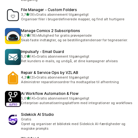
File Manager ‑ Custom Folders
ud af 5 stjerner
3,7
(9)
•
Gratis abonnement tilgængeligt
9 anmeldelser i alt
Organiser filer i brugerdefinerede mapper, og find alt hurtigere
Manage Comics 2 Subscriptions
ud af 5 stjerner
5,0
(18)
•
Mulighed for gratis prøveperiode
18 anmeldelser i alt
Skab faste indtægter, og se bestillingstendenser for tegneserier.
Impulsafy ‑ Email Guard
ud af 5 stjerner
5,0
(4)
•
Gratis abonnement tilgængeligt
4 anmeldelser i alt
Ret kunders e-mails, og undgå, at dine kampagner afvises
Repair & Service Ops by VZLAB
ud af 5 stjerner
4,3
(3)
•
Gratis abonnement tilgængeligt
3 anmeldelser i alt
Administrer reparationsordrer fra modtagelse til afhentning
Ai Workflow Automation & Flow
ud af 5 stjerner
5,0
(4)
•
Gratis abonnement tilgængeligt
4 anmeldelser i alt
Enterprise-automatiseringsplatform med integrationer og workflows
Sidekick AI Studio
Gratis
Opret og organiser et bibliotek med Sidekick AI-færdigheder og
magiske prompts