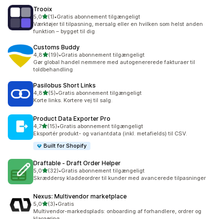
Trooix
ud af 5 stjerner
5,0
(1)
•
Gratis abonnement tilgængeligt
1 anmeldelser i alt
Værktøjer til tilpasning, mersalg eller en hvilken som helst anden
funktion – bygget til dig
Customs Buddy
ud af 5 stjerner
4,8
(19)
•
Gratis abonnement tilgængeligt
19 anmeldelser i alt
Gør global handel nemmere med autogenererede fakturaer til
toldbehandling
Pasilobus Short Links
ud af 5 stjerner
4,8
(5)
•
Gratis abonnement tilgængeligt
5 anmeldelser i alt
Korte links. Kortere vej til salg.
Product Data Exporter Pro
ud af 5 stjerner
4,7
(15)
•
Gratis abonnement tilgængeligt
15 anmeldelser i alt
Eksportér produkt- og variantdata (inkl. metafields) til CSV.
Built for Shopify
Draftable ‑ Draft Order Helper
ud af 5 stjerner
5,0
(32)
•
Gratis abonnement tilgængeligt
32 anmeldelser i alt
Skræddersy kladdeordrer til kunder med avancerede tilpasninger
Nexus: Multivendor marketplace
ud af 5 stjerner
5,0
(3)
•
Gratis
3 anmeldelser i alt
Multivendor-markedsplads: onboarding af forhandlere, ordrer og
klargøring