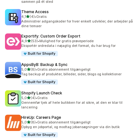
sammen på ét sted
Theme Access
ud af 5 stjerner
4,1
(4)
•
Gratis
4 anmeldelser i alt
Administrer adgangskoder for hver enkelt udvikler, der arbejder på
dine temaer
Exportify: Custom Order Export
ud af 5 stjerner
4,9
(53)
•
Mulighed for gratis prøveperiode
53 anmeldelser i alt
Eksportér ordredata i nøjagtig det format, du har brug for
Built for Shopify
AppsByB: Backup & Sync
ud af 5 stjerner
5,0
(8)
•
Gratis abonnement tilgængeligt
8 anmeldelser i alt
Tag backup af produkter, billeder, sider, blogs og kollektioner
Built for Shopify
Shopify Launch Check
ud af 5 stjerner
5,0
(4)
•
Gratis
4 anmeldelser i alt
Gennemfør tjek af hele butikken for at sikre, at den er klar til
lancering
HireUp: Careers Page
ud af 5 stjerner
5,0
(8)
•
Gratis abonnement tilgængeligt
8 anmeldelser i alt
Opbyg en jobportal, og modtag jobansøgninger via din butik
Built for Shopify