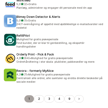
Workfeed
ud af 5 stjerner
5,0
(2)
•
Gratis
2 anmeldelser i alt
Planlæg, administrer og engager dit personale med én app
Blimey Down Detector & Alerts
ud af 5 stjerner
5,0
(1)
•
Gratis
1 anmeldelser i alt
24/7-overvågning af oppetid med øjeblikkelige e-mailadvarsler ved
nedetid
RefillPilot
Mulighed for gratis prøveperiode
Find kunder, der er klar til genbestilling, og eksportér
handlingslister
Orderly Print ‑ Pick & Pack
ud af 5 stjerner
4,9
(64)
•
Mulighed for gratis prøveperiode
64 anmeldelser i alt
Ordrehåndtering i stor skala: pluklister, pakkesedler og mere.
Revora ‑ formerly MyAlice
ud af 5 stjerner
4,3
(7)
•
Mulighed for gratis prøveperiode
7 anmeldelser i alt
Centralisér alle ordrer, alle samtaler og endda direkte beskeder på
sociale medier.
1
2
3
4
9