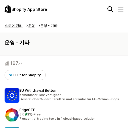
Shopify App Store
스토어 관리
운영
운영 - 기타
운영 - 기타
앱 197개
Built for Shopify
EU Withdrawal Button
Kostenloser Test verfügbar
Gesetzlicher Widerrufsbutton und Formular für EU-Online-Shops
EdgeCTP
별 5개 중
5.0
(3)
•
Free
총 리뷰 3개
7 essential trading tools in 1 cloud-based solution