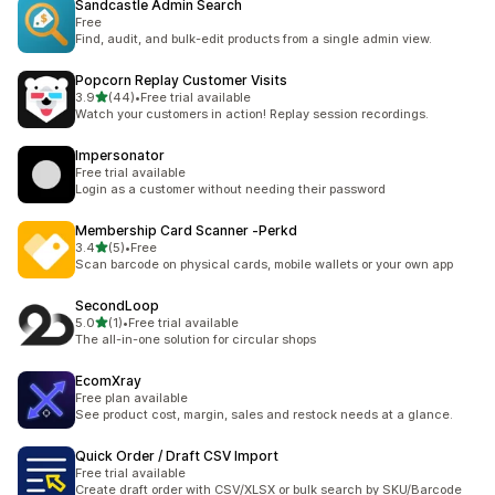
Sandcastle Admin Search
Free
Find, audit, and bulk-edit products from a single admin view.
Popcorn Replay Customer Visits
별 5개 중
3.9
(44)
•
Free trial available
총 리뷰 44개
Watch your customers in action! Replay session recordings.
Impersonator
Free trial available
Login as a customer without needing their password
Membership Card Scanner ‑Perkd
별 5개 중
3.4
(5)
•
Free
총 리뷰 5개
Scan barcode on physical cards, mobile wallets or your own app
SecondLoop
별 5개 중
5.0
(1)
•
Free trial available
총 리뷰 1개
The all-in-one solution for circular shops
EcomXray
Free plan available
See product cost, margin, sales and restock needs at a glance.
Quick Order / Draft CSV Import
Free trial available
Create draft order with CSV/XLSX or bulk search by SKU/Barcode