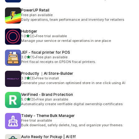
PowerUP Retail
Free plan available
Daily operations, team performance and inventory for retailers
Hubtiger
별 5개 중
1.0
(2)
•
Free trial available
총 리뷰 2개
Manage your service or rental operations in one place
JEF ‑ fiscal printer for POS
별 5개 중
3.0
(1)
•
Free plan available
총 리뷰 1개
Print fiscal receipts on EPSON fiscal printers.
Productly ｜AI Store‑Builder
별 5개 중
3.3
(3)
•
Free to install
총 리뷰 3개
Generate your conversion optimised store in one click using AI
VeriFined ‑ Brand Protection
별 5개 중
5.0
(3)
•
Free plan available
총 리뷰 3개
Automatically create verifiable digital ownership certificates
Tidely ‑ Theme Bulk Manager
Free trial available
Bulk download, safely delete, tag, and organize your themes.
Auto Ready for Pickup | AI Eff