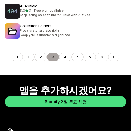
404Shield
별 5개 중
5.0
(1)
•
Free plan available
총 리뷰 1개
Stop losing sales to broken links with AI fixes.
Collection Folders
Prova gratuita disponibile
Keep your collections organized.
1
2
3
4
5
6
9
앱을 추가하시겠어요?
Shopify 3일 무료 체험