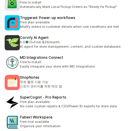
Free to install
Automatically Mark Local Pickup Orders as "Ready for Pickup"
Triggered: Power‑up workflows
Free plan available
Modify orders or customer details when rule conditions are met
Corvify AI Agent
별 5개 중
5.0
(1)
•
From $29/month
총 리뷰 1개
AI agent for store management, content, and custom databases
MD Integrations Connect
Free to install
Easily integrate your store with MD Integrations
ShopNotes
무료 플랜 사용 가능
스토어 관리자를 위한 메모 앱
SuperCognit ‑ Pro Reports
Free plan available
No-code custom reports & CSV/Power BI exports for store data
Fabext Workspace
Free trial available
Organize your information