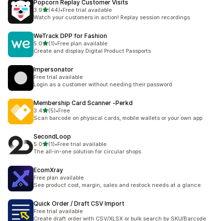
Popcorn Replay Customer Visits
เต็ม 5 ดาว
3.9
(44)
•
Free trial available
ทั้งหมด 44 รีวิว
Watch your customers in action! Replay session recordings.
WeTrack DPP for Fashion
เต็ม 5 ดาว
5.0
(1)
•
Free plan available
ทั้งหมด 1 รีวิว
Create and display Digital Product Passports
Impersonator
Free trial available
Login as a customer without needing their password
Membership Card Scanner ‑Perkd
เต็ม 5 ดาว
3.4
(5)
•
Free
ทั้งหมด 5 รีวิว
Scan barcode on physical cards, mobile wallets or your own app
SecondLoop
เต็ม 5 ดาว
5.0
(1)
•
Free trial available
ทั้งหมด 1 รีวิว
The all-in-one solution for circular shops
EcomXray
Free plan available
See product cost, margin, sales and restock needs at a glance.
Quick Order / Draft CSV Import
Free trial available
Create draft order with CSV/XLSX or bulk search by SKU/Barcode