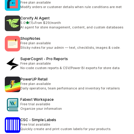
Free plan available
Modify orders or customer details when rule conditions are met
Corvify AI Agent
เต็ม 5 ดาว
5.0
(1)
•
From $29/month
ทั้งหมด 1 รีวิว
AI agent for store management, content, and custom databases
ShopNotes
Free plan available
Sticky notes for your admin — text, checklists, images & code.
SuperCognit ‑ Pro Reports
Free plan available
No-code custom reports & CSV/Power BI exports for store data
PowerUP Retail
Free plan available
Daily operations, team performance and inventory for retailers
Fabext Workspace
Free trial available
Organize your information
CSC ‑ Simple Labels
Free trial available
Quickly create and print custom labels for your products.