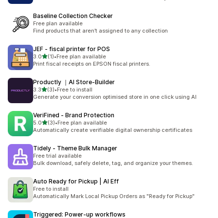
Baseline Collection Checker
Free plan available
Find products that aren’t assigned to any collection
JEF ‑ fiscal printer for POS
เต็ม 5 ดาว
3.0
(1)
•
Free plan available
ทั้งหมด 1 รีวิว
Print fiscal receipts on EPSON fiscal printers.
Productly ｜AI Store‑Builder
เต็ม 5 ดาว
3.3
(3)
•
Free to install
ทั้งหมด 3 รีวิว
Generate your conversion optimised store in one click using AI
VeriFined ‑ Brand Protection
เต็ม 5 ดาว
5.0
(3)
•
Free plan available
ทั้งหมด 3 รีวิว
Automatically create verifiable digital ownership certificates
Tidely ‑ Theme Bulk Manager
Free trial available
Bulk download, safely delete, tag, and organize your themes.
Auto Ready for Pickup | AI Eff
Free to install
Automatically Mark Local Pickup Orders as "Ready for Pickup"
Triggered: Power‑up workflows