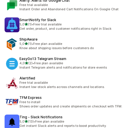
Alerty: Alerts for Google Chat
Free trial available
Instant Order and Abandoned Cart Notifications On Google Chat
SmartNotify for Slack
av 5 stjerner
5,0
(1)
•
Free trial available
Totalt 1 omtaler
Get order, product, and customer notifications right in Slack
ShipAware
av 5 stjerner
5,0
(1)
•
Free plan available
Totalt 1 omtaler
Know about shipping issues before customers do
EasyGo13 Telegram Stream
av 5 stjerner
4,0
(2)
•
Free plan available
Totalt 2 omtaler
Instant Telegram alerts and notifications for store events
Alertified
Free trial available
Instant low-stock alerts across channels and locations.
TFM Express
Free to install
Shows order updates and create shipments on checkout with TFM.
Ting ‑ Slack Notifications
av 5 stjerner
5,0
(13)
•
Free plan available
Totalt 13 omtaler
Get instant Slack alerts and reports to boost productivity.