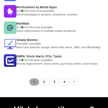
Notifications by Modd Apps
av 5 stjerner
5,0
(33)
•
Free trial available
Totalt 33 omtaler
Send messages to anyone, anywhere, anytime
MultiMail
av 5 stjerner
5,0
(3)
•
Free trial available
Totalt 3 omtaler
Send notifications to multiple email recipients
Simply Monitor
Free plan available
Real-time platform outage alerts with email, SMS, and WhatsApp
EMRA: Stock Alerts, POs, Tasks
av 5 stjerner
5,0
(1)
•
Free plan available
Totalt 1 omtaler
Stocky replacement: stock alerts, purchase orders, team tasks
1
2
3
4