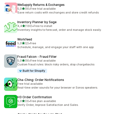
WeSupply Returns & Exchanges
av 5 stjerner
5,0
(9)
•
Free trial available
Totalt 9 omtaler
Save return costs with exchanges and store credit refunds
Inventory Planner by Sage
av 5 stjerner
4,4
(130)
•
Free to install
Totalt 130 omtaler
Inventory insights to forecast, order and manage stock easily.
Workfeed
av 5 stjerner
5,0
(2)
•
Free
Totalt 2 omtaler
Schedule, manage, and engage your staff with one app
Fraud Falcon ‑ Fraud Filter
av 5 stjerner
5,0
(9)
•
Free trial available
Totalt 9 omtaler
Custom fraud rules: block risky orders, stop chargebacks
Built for Shopify
Cha‑Ching: Order Notifications
Free trial available
Real-time order sounds for your browser or Sonos speakers.
H3 Order Confirmation
av 5 stjerner
5,0
(3)
•
Free plan available
Totalt 3 omtaler
Verify Order, Improve Satisfaction and Sales.