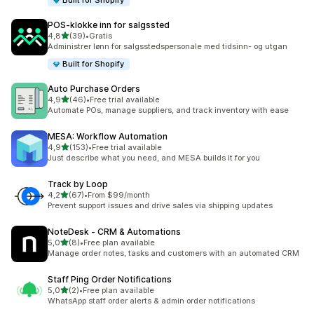
Built for Shopify
POS‑klokke inn for salgssted
av 5 stjerner
4,8
(39)
•
Gratis
Totalt 39 omtaler
Administrer lønn for salgsstedspersonale med tidsinn- og utgan
Built for Shopify
Auto Purchase Orders
av 5 stjerner
4,9
(46)
•
Free trial available
Totalt 46 omtaler
Automate POs, manage suppliers, and track inventory with ease
MESA: Workflow Automation
av 5 stjerner
4,9
(153)
•
Free trial available
Totalt 153 omtaler
Just describe what you need, and MESA builds it for you
Track by Loop
av 5 stjerner
4,2
(67)
•
From $99/month
Totalt 67 omtaler
Prevent support issues and drive sales via shipping updates
NoteDesk ‑ CRM & Automations
av 5 stjerner
5,0
(8)
•
Free plan available
Totalt 8 omtaler
Manage order notes, tasks and customers with an automated CRM
Staff Ping Order Notifications
av 5 stjerner
5,0
(2)
•
Free plan available
Totalt 2 omtaler
WhatsApp staff order alerts & admin order notifications