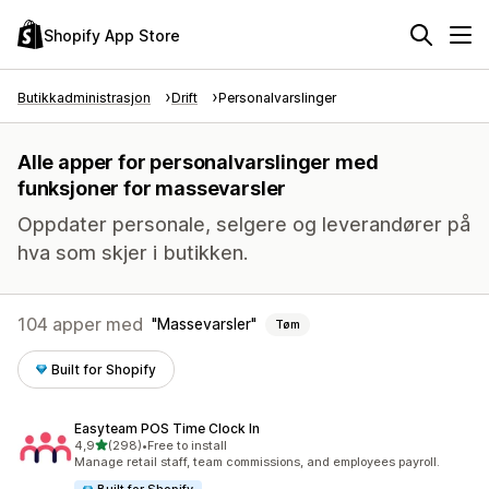
Shopify App Store
Butikkadministrasjon
Drift
Personalvarslinger
Alle apper for personalvarslinger med
funksjoner for massevarsler
Oppdater personale, selgere og leverandører på
hva som skjer i butikken.
104 apper med
Massevarsler
Tøm
Built for Shopify
Easyteam POS Time Clock In
av 5 stjerner
4,9
(298)
•
Free to install
Totalt 298 omtaler
Manage retail staff, team commissions, and employees payroll.