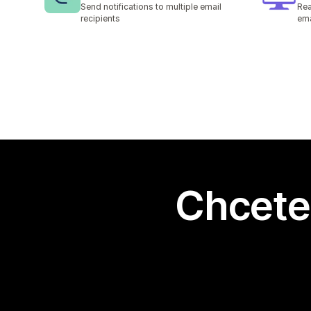
Send notifications to multiple email
Rea
recipients
ema
Chcete 