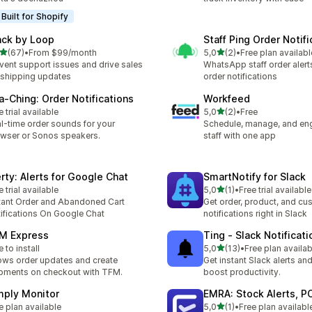
Built for Shopify
ack by Loop
Staff Ping Order Notifi
z 5 hvězd
z 5 hvězd
(67)
•
From $99/month
5,0
(2)
•
Free plan availabl
kový počet recenzí: 67
Celkový počet recenzí: 2
vent support issues and drive sales
WhatsApp staff order alert
 shipping updates
order notifications
a‑Ching: Order Notifications
Workfeed
z 5 hvězd
e trial available
5,0
(2)
•
Free
Celkový počet recenzí: 2
l-time order sounds for your
Schedule, manage, and en
wser or Sonos speakers.
staff with one app
erty: Alerts for Google Chat
SmartNotify for Slack
z 5 hvězd
e trial available
5,0
(1)
•
Free trial available
Celkový počet recenzí: 1
tant Order and Abandoned Cart
Get order, product, and cu
ifications On Google Chat
notifications right in Slack
M Express
Ting ‑ Slack Notificati
z 5 hvězd
e to install
5,0
(13)
•
Free plan availab
Celkový počet recenzí: 13
ws order updates and create
Get instant Slack alerts and
pments on checkout with TFM.
boost productivity.
mply Monitor
EMRA: Stock Alerts, P
z 5 hvězd
e plan available
5,0
(1)
•
Free plan availabl
Celkový počet recenzí: 1