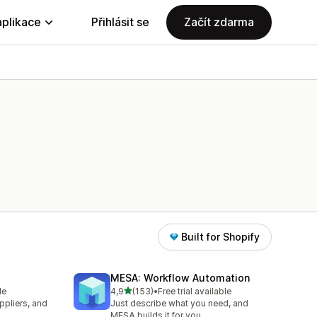
aplikace
Přihlásit se
Začít zdarma
Built for Shopify
MESA: Workflow Automation
z 5 hvězd
le
4,9
(153)
•
Free trial available
Celkový počet recenzí: 153
pliers, and
Just describe what you need, and
MESA builds it for you