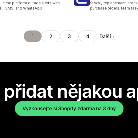
l-time platform outage alerts with
Stocky replacement: stock 
il, SMS, and WhatsApp
purchase orders, team tas
Další
1
2
3
4
přidat nějakou a
Vyzkoušejte si Shopify zdarma na 3 dny