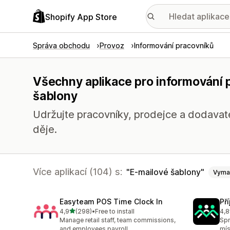
Shopify App Store
Správa obchodu
Provoz
Informování pracovníků
Všechny aplikace pro informování 
šablony
Udržujte pracovníky, prodejce a dodavat
děje.
Více aplikací (104) s:
E-mailové šablony
Vyma
Easyteam POS Time Clock In
Př
z 5 hvězd
4,9
(298)
•
Free to install
4,8
Celkový počet recenzí: 298
Cel
Manage retail staff, team commissions,
Sp
and employees payroll.
mís