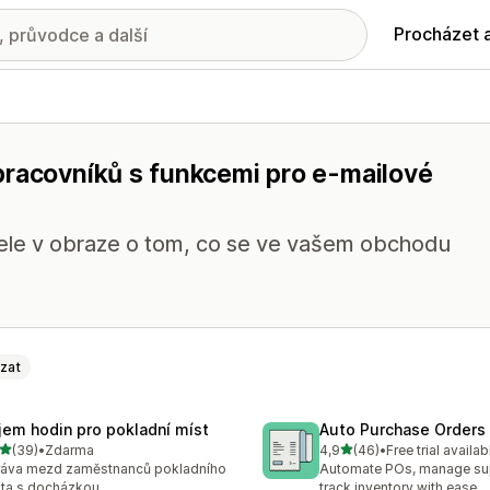
Procházet 
pracovníků s funkcemi pro e-mailové
ele v obraze o tom, co se ve vašem obchodu
zat
íjem hodin pro pokladní míst
Auto Purchase Orders
z 5 hvězd
z 5 hvězd
(39)
•
Zdarma
4,9
(46)
•
Free trial availab
kový počet recenzí: 39
Celkový počet recenzí: 46
ráva mezd zaměstnanců pokladního
Automate POs, manage sup
ta s docházkou
track inventory with ease