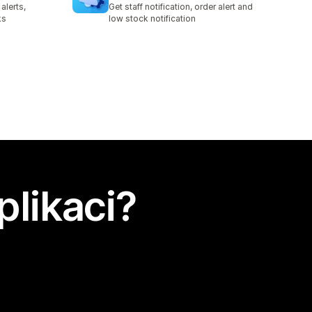
alerts,
Get staff notification, order alert and
ks
low stock notification
plikaci?