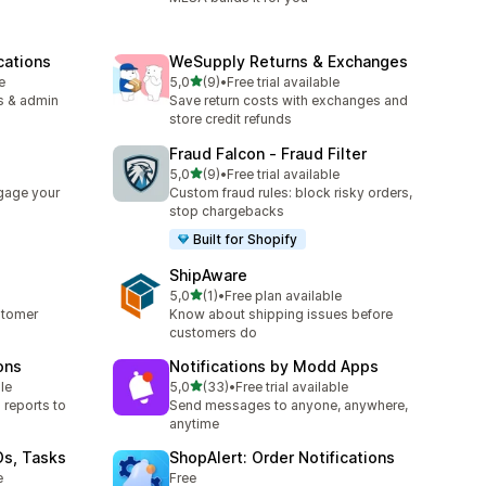
cations
WeSupply Returns & Exchanges
z 5 hvězd
e
5,0
(9)
•
Free trial available
Celkový počet recenzí: 9
s & admin
Save return costs with exchanges and
store credit refunds
Fraud Falcon ‑ Fraud Filter
z 5 hvězd
5,0
(9)
•
Free trial available
Celkový počet recenzí: 9
gage your
Custom fraud rules: block risky orders,
stop chargebacks
Built for Shopify
ShipAware
z 5 hvězd
5,0
(1)
•
Free plan available
Celkový počet recenzí: 1
stomer
Know about shipping issues before
customers do
ons
Notifications by Modd Apps
z 5 hvězd
le
5,0
(33)
•
Free trial available
Celkový počet recenzí: 33
 reports to
Send messages to anyone, anywhere,
anytime
Os, Tasks
ShopAlert: Order Notifications
e
Free