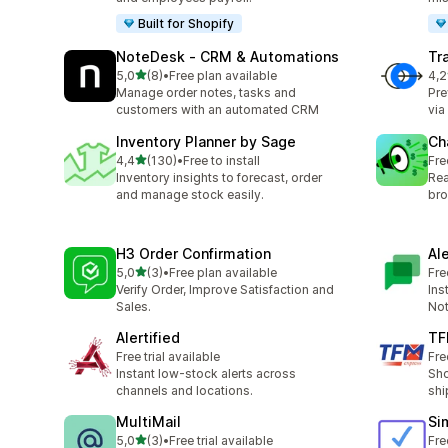
Built for Shopify
NoteDesk ‑ CRM & Automations
Tr
z 5 hvězd
5,0
(8)
•
Free plan available
4,2
Celkový počet recenzí: 8
Cel
Manage order notes, tasks and
Pre
customers with an automated CRM
via
Inventory Planner by Sage
Ch
z 5 hvězd
4,4
(130)
•
Free to install
Fre
Celkový počet recenzí: 130
Inventory insights to forecast, order
Rea
and manage stock easily.
bro
H3 Order Confirmation
Al
z 5 hvězd
5,0
(3)
•
Free plan available
Fre
Celkový počet recenzí: 3
Verify Order, Improve Satisfaction and
Ins
Sales.
Not
Alertified
TF
Free trial available
Fre
Instant low-stock alerts across
Sho
channels and locations.
shi
MultiMail
Si
z 5 hvězd
5,0
(3)
•
Free trial available
Fre
Celkový počet recenzí: 3