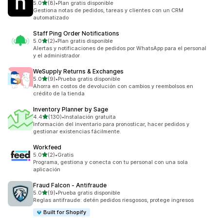
de 5 estrellas
5.0
(8)
•
Plan gratis disponible
8 reseñas en total
Gestiona notas de pedidos, tareas y clientes con un CRM
automatizado
Staff Ping Order Notifications
de 5 estrellas
5.0
(2)
•
Plan gratis disponible
2 reseñas en total
Alertas y notificaciones de pedidos por WhatsApp para el personal
y el administrador
WeSupply Returns & Exchanges
de 5 estrellas
5.0
(9)
•
Prueba gratis disponible
9 reseñas en total
Ahorra en costos de devolución con cambios y reembolsos en
crédito de la tienda
Inventory Planner by Sage
de 5 estrellas
4.4
(130)
•
Instalación gratuita
130 reseñas en total
Información del inventario para pronosticar, hacer pedidos y
gestionar existencias fácilmente.
Workfeed
de 5 estrellas
5.0
(2)
•
Gratis
2 reseñas en total
Programa, gestiona y conecta con tu personal con una sola
aplicación
Fraud Falcon ‑ Antifraude
de 5 estrellas
5.0
(9)
•
Prueba gratis disponible
9 reseñas en total
Reglas antifraude: detén pedidos riesgosos, protege ingresos
Built for Shopify