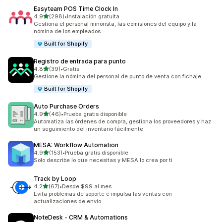
Easyteam POS Time Clock In
de 5 estrellas
4.9
(298)
•
Instalación gratuita
298 reseñas en total
Gestiona el personal minorista, las comisiones del equipo y la
nómina de los empleados.
Built for Shopify
Registro de entrada para punto
de 5 estrellas
4.8
(39)
•
Gratis
39 reseñas en total
Gestione la nómina del personal de punto de venta con fichaje
Built for Shopify
Auto Purchase Orders
de 5 estrellas
4.9
(46)
•
Prueba gratis disponible
46 reseñas en total
Automatiza las órdenes de compra, gestiona los proveedores y haz
un seguimiento del inventario fácilmente
MESA: Workflow Automation
de 5 estrellas
4.9
(153)
•
Prueba gratis disponible
153 reseñas en total
Solo describe lo que necesitas y MESA lo crea por ti
Track by Loop
de 5 estrellas
4.2
(67)
•
Desde $99 al mes
67 reseñas en total
Evita problemas de soporte e impulsa las ventas con
actualizaciones de envío
NoteDesk ‑ CRM & Automations