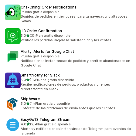
Cha‑Ching: Order Notifications
Prueba gratis disponible
Sonidos de pedidos en tiempo real para tu navegador o altavoces
Sonos.
H3 Order Confirmation
de 5 estrellas
5.0
(3)
•
Plan gratis disponible
3 reseñas en total
Verifica los pedidos, mejora la satisfacción y las ventas.
Alerty: Alerts for Google Chat
Prueba gratis disponible
Notificaciones instantáneas de pedidos y carritos abandonados en
Google Chat
SmartNotify for Slack
de 5 estrellas
5.0
(1)
•
Prueba gratis disponible
1 reseñas en total
Recibe notificaciones de pedidos, productos y clientes
directamente en Slack
ShipAware
de 5 estrellas
5.0
(1)
•
Plan gratis disponible
1 reseñas en total
Entérate de los problemas de envío antes que los clientes
EasyGo13 Telegram Stream
de 5 estrellas
4.0
(2)
•
Plan gratis disponible
2 reseñas en total
Alertas y notificaciones instantáneas de Telegram para eventos de
la tienda