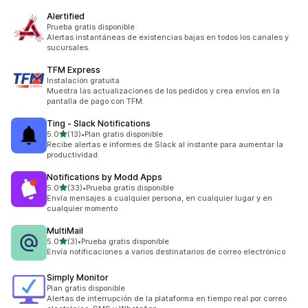
Alertified
Prueba gratis disponible
Alertas instantáneas de existencias bajas en todos los canales y
sucursales.
TFM Express
Instalación gratuita
Muestra las actualizaciones de los pedidos y crea envíos en la
pantalla de pago con TFM.
Ting ‑ Slack Notifications
de 5 estrellas
5.0
(13)
•
Plan gratis disponible
13 reseñas en total
Recibe alertas e informes de Slack al instante para aumentar la
productividad.
Notifications by Modd Apps
de 5 estrellas
5.0
(33)
•
Prueba gratis disponible
33 reseñas en total
Envía mensajes a cualquier persona, en cualquier lugar y en
cualquier momento
MultiMail
de 5 estrellas
5.0
(3)
•
Prueba gratis disponible
3 reseñas en total
Envía notificaciones a varios destinatarios de correo electrónico
Simply Monitor
Plan gratis disponible
Alertas de interrupción de la plataforma en tiempo real por correo