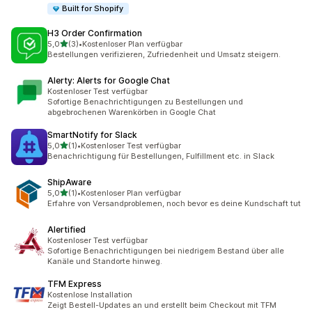
Built for Shopify
H3 Order Confirmation
von 5 Sternen
5,0
(3)
•
Kostenloser Plan verfügbar
3 Rezensionen insgesamt
Bestellungen verifizieren, Zufriedenheit und Umsatz steigern.
Alerty: Alerts for Google Chat
Kostenloser Test verfügbar
Sofortige Benachrichtigungen zu Bestellungen und
abgebrochenen Warenkörben in Google Chat
SmartNotify for Slack
von 5 Sternen
5,0
(1)
•
Kostenloser Test verfügbar
1 Rezensionen insgesamt
Benachrichtigung für Bestellungen, Fulfillment etc. in Slack
ShipAware
von 5 Sternen
5,0
(1)
•
Kostenloser Plan verfügbar
1 Rezensionen insgesamt
Erfahre von Versandproblemen, noch bevor es deine Kundschaft tut
Alertified
Kostenloser Test verfügbar
Sofortige Benachrichtigungen bei niedrigem Bestand über alle
Kanäle und Standorte hinweg.
TFM Express
Kostenlose Installation
Zeigt Bestell-Updates an und erstellt beim Checkout mit TFM