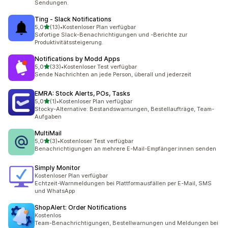
Sendungen.
Ting ‑ Slack Notifications
von 5 Sternen
5,0
(13)
•
Kostenloser Plan verfügbar
13 Rezensionen insgesamt
Sofortige Slack-Benachrichtigungen und -Berichte zur
Produktivitätssteigerung.
Notifications by Modd Apps
von 5 Sternen
5,0
(33)
•
Kostenloser Test verfügbar
33 Rezensionen insgesamt
Sende Nachrichten an jede Person, überall und jederzeit
EMRA: Stock Alerts, POs, Tasks
von 5 Sternen
5,0
(1)
•
Kostenloser Plan verfügbar
1 Rezensionen insgesamt
Stocky-Alternative: Bestandswarnungen, Bestellaufträge, Team-
Aufgaben
MultiMail
von 5 Sternen
5,0
(3)
•
Kostenloser Test verfügbar
3 Rezensionen insgesamt
Benachrichtigungen an mehrere E-Mail-Empfänger:innen senden
Simply Monitor
Kostenloser Plan verfügbar
Echtzeit-Warnmeldungen bei Plattformausfällen per E-Mail, SMS
und WhatsApp
ShopAlert: Order Notifications
Kostenlos
Team-Benachrichtigungen, Bestellwarnungen und Meldungen bei