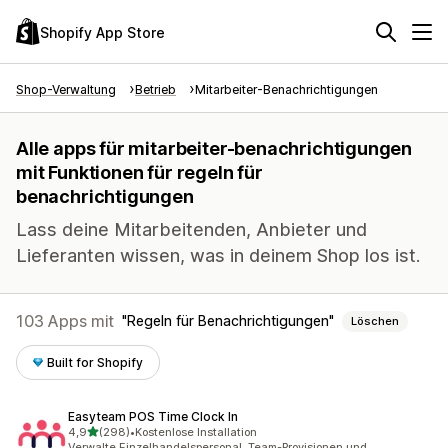
Shopify App Store
Shop-Verwaltung
Betrieb
Mitarbeiter-Benachrichtigungen
Alle apps für mitarbeiter-benachrichtigungen
mit Funktionen für regeln für
benachrichtigungen
Lass deine Mitarbeitenden, Anbieter und
Lieferanten wissen, was in deinem Shop los ist.
103 Apps mit
Regeln für Benachrichtigungen
Löschen
Built for Shopify
Easyteam POS Time Clock In
von 5 Sternen
4,9
(298)
•
Kostenlose Installation
298 Rezensionen insgesamt
Verwalte Einzelhandelspersonal, Team-Provisionen und