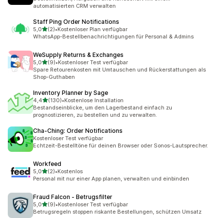
automatisierten CRM verwalten
Staff Ping Order Notifications
von 5 Sternen
5,0
(2)
•
Kostenloser Plan verfügbar
2 Rezensionen insgesamt
WhatsApp-Bestellbenachrichtigungen für Personal & Admins
WeSupply Returns & Exchanges
von 5 Sternen
5,0
(9)
•
Kostenloser Test verfügbar
9 Rezensionen insgesamt
Spare Retourenkosten mit Umtauschen und Rückerstattungen als
Shop-Guthaben
Inventory Planner by Sage
von 5 Sternen
4,4
(130)
•
Kostenlose Installation
130 Rezensionen insgesamt
Bestandseinblicke, um den Lagerbestand einfach zu
prognostizieren, zu bestellen und zu verwalten.
Cha‑Ching: Order Notifications
Kostenloser Test verfügbar
Echtzeit-Bestelltöne für deinen Browser oder Sonos-Lautsprecher.
Workfeed
von 5 Sternen
5,0
(2)
•
Kostenlos
2 Rezensionen insgesamt
Personal mit nur einer App planen, verwalten und einbinden
Fraud Falcon ‑ Betrugsfilter
von 5 Sternen
5,0
(9)
•
Kostenloser Test verfügbar
9 Rezensionen insgesamt
Betrugsregeln stoppen riskante Bestellungen, schützen Umsatz