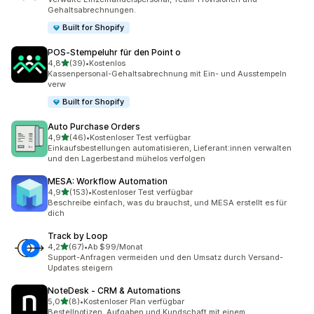
Gehaltsabrechnungen.
Built for Shopify
POS‑Stempeluhr für den Point o
von 5 Sternen
4,8
(39)
•
Kostenlos
39 Rezensionen insgesamt
Kassenpersonal-Gehaltsabrechnung mit Ein- und Ausstempeln
verw
Built for Shopify
Auto Purchase Orders
von 5 Sternen
4,9
(46)
•
Kostenloser Test verfügbar
46 Rezensionen insgesamt
Einkaufsbestellungen automatisieren, Lieferant:innen verwalten
und den Lagerbestand mühelos verfolgen
MESA: Workflow Automation
von 5 Sternen
4,9
(153)
•
Kostenloser Test verfügbar
153 Rezensionen insgesamt
Beschreibe einfach, was du brauchst, und MESA erstellt es für
dich
Track by Loop
von 5 Sternen
4,2
(67)
•
Ab $99/Monat
67 Rezensionen insgesamt
Support-Anfragen vermeiden und den Umsatz durch Versand-
Updates steigern
NoteDesk ‑ CRM & Automations
von 5 Sternen
5,0
(8)
•
Kostenloser Plan verfügbar
8 Rezensionen insgesamt
Bestellnotizen, Aufgaben und Kundschaft mit einem