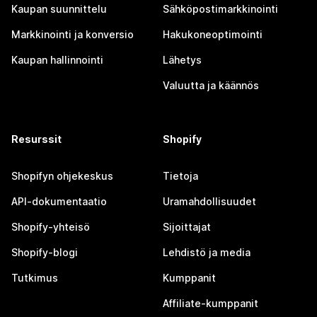
Kaupan suunnittelu
Sähköpostimarkkinointi
Markkinointi ja konversio
Hakukoneoptimointi
Kaupan hallinnointi
Lähetys
Valuutta ja käännös
Resurssit
Shopify
Shopifyn ohjekeskus
Tietoja
API-dokumentaatio
Uramahdollisuudet
Shopify-yhteisö
Sijoittajat
Shopify-blogi
Lehdistö ja media
Tutkimus
Kumppanit
Affiliate-kumppanit