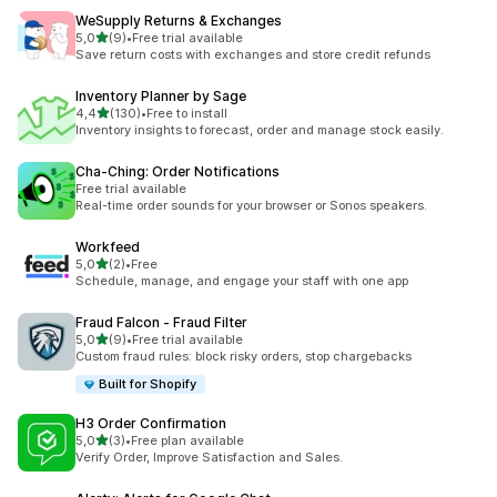
WeSupply Returns & Exchanges
/ 5 tähteä
5,0
(9)
•
Free trial available
9 arvostelua yhteensä
Save return costs with exchanges and store credit refunds
Inventory Planner by Sage
/ 5 tähteä
4,4
(130)
•
Free to install
130 arvostelua yhteensä
Inventory insights to forecast, order and manage stock easily.
Cha‑Ching: Order Notifications
Free trial available
Real-time order sounds for your browser or Sonos speakers.
Workfeed
/ 5 tähteä
5,0
(2)
•
Free
2 arvostelua yhteensä
Schedule, manage, and engage your staff with one app
Fraud Falcon ‑ Fraud Filter
/ 5 tähteä
5,0
(9)
•
Free trial available
9 arvostelua yhteensä
Custom fraud rules: block risky orders, stop chargebacks
Built for Shopify
H3 Order Confirmation
/ 5 tähteä
5,0
(3)
•
Free plan available
3 arvostelua yhteensä
Verify Order, Improve Satisfaction and Sales.