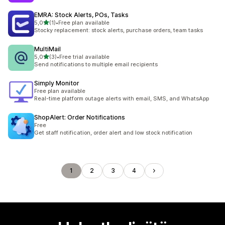
EMRA: Stock Alerts, POs, Tasks
/ 5 tähteä
5,0
(1)
•
Free plan available
1 arvostelua yhteensä
Stocky replacement: stock alerts, purchase orders, team tasks
MultiMail
/ 5 tähteä
5,0
(3)
•
Free trial available
3 arvostelua yhteensä
Send notifications to multiple email recipients
Simply Monitor
Free plan available
Real-time platform outage alerts with email, SMS, and WhatsApp
ShopAlert: Order Notifications
Free
Get staff notification, order alert and low stock notification
1
2
3
4