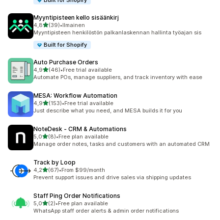
Built for Shopify
Myyntipisteen kello sisäänkirj
/ 5 tähteä
4,8
(39)
•
Ilmainen
39 arvostelua yhteensä
Myyntipisteen henkilöstön palkanlaskennan hallinta työajan sis
Built for Shopify
Auto Purchase Orders
/ 5 tähteä
4,9
(46)
•
Free trial available
46 arvostelua yhteensä
Automate POs, manage suppliers, and track inventory with ease
MESA: Workflow Automation
/ 5 tähteä
4,9
(153)
•
Free trial available
153 arvostelua yhteensä
Just describe what you need, and MESA builds it for you
NoteDesk ‑ CRM & Automations
/ 5 tähteä
5,0
(8)
•
Free plan available
8 arvostelua yhteensä
Manage order notes, tasks and customers with an automated CRM
Track by Loop
/ 5 tähteä
4,2
(67)
•
From $99/month
67 arvostelua yhteensä
Prevent support issues and drive sales via shipping updates
Staff Ping Order Notifications
/ 5 tähteä
5,0
(2)
•
Free plan available
2 arvostelua yhteensä
WhatsApp staff order alerts & admin order notifications