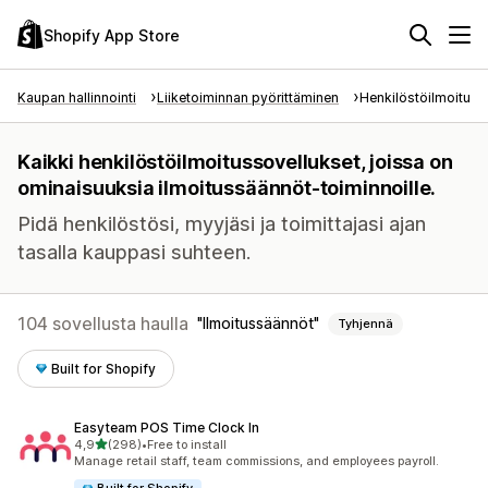
Shopify App Store
Kaupan hallinnointi
Liiketoiminnan pyörittäminen
Henkilöstöilmoituks
Kaikki henkilöstöilmoitussovellukset, joissa on
ominaisuuksia ilmoitussäännöt-toiminnoille.
Pidä henkilöstösi, myyjäsi ja toimittajasi ajan
tasalla kauppasi suhteen.
104 sovellusta haulla
Ilmoitussäännöt
Tyhjennä
Built for Shopify
Easyteam POS Time Clock In
/ 5 tähteä
4,9
(298)
•
Free to install
298 arvostelua yhteensä
Manage retail staff, team commissions, and employees payroll.