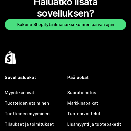
Haluatko lisätä
sovelluksen?
Kokeile Shopifyta ilmaiseksi kolmen päivän ajan
Sovellusluokat
Pääluokat
Myyntikanavat
Suoratoimitus
Tuotteiden etsiminen
Markkinapaikat
Tuotteiden myyminen
Tuotearvostelut
Tilaukset ja toimitukset
Lisämyynti ja tuotepaketit