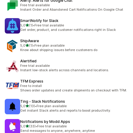
Alerty: Alerts for Google Chat
Free trial available
Instant Order and Abandoned Cart Notifications On Google Chat
SmartNotify for Slack
/ 5 tähteä
5,0
(1)
•
Free trial available
1 arvostelua yhteensä
Get order, product, and customer notifications right in Slack
ShipAware
/ 5 tähteä
5,0
(1)
•
Free plan available
1 arvostelua yhteensä
Know about shipping issues before customers do
Alertified
Free trial available
Instant low-stock alerts across channels and locations.
TFM Express
Free to install
Shows order updates and create shipments on checkout with TFM.
Ting ‑ Slack Notifications
/ 5 tähteä
5,0
(13)
•
Free plan available
13 arvostelua yhteensä
Get instant Slack alerts and reports to boost productivity.
Notifications by Modd Apps
/ 5 tähteä
5,0
(33)
•
Free trial available
33 arvostelua yhteensä
Send messages to anyone, anywhere, anytime