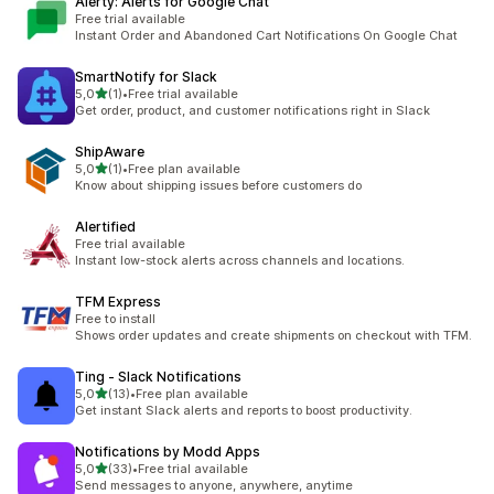
Alerty: Alerts for Google Chat
Free trial available
Instant Order and Abandoned Cart Notifications On Google Chat
SmartNotify for Slack
z 5 hvězd
5,0
(1)
•
Free trial available
Celkový počet recenzí: 1
Get order, product, and customer notifications right in Slack
ShipAware
z 5 hvězd
5,0
(1)
•
Free plan available
Celkový počet recenzí: 1
Know about shipping issues before customers do
Alertified
Free trial available
Instant low-stock alerts across channels and locations.
TFM Express
Free to install
Shows order updates and create shipments on checkout with TFM.
Ting ‑ Slack Notifications
z 5 hvězd
5,0
(13)
•
Free plan available
Celkový počet recenzí: 13
Get instant Slack alerts and reports to boost productivity.
Notifications by Modd Apps
z 5 hvězd
5,0
(33)
•
Free trial available
Celkový počet recenzí: 33
Send messages to anyone, anywhere, anytime