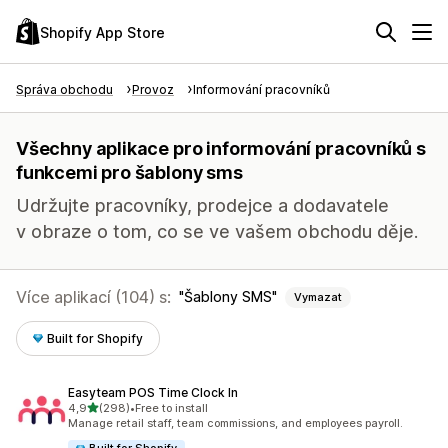
Shopify App Store
Správa obchodu
Provoz
Informování pracovníků
Všechny aplikace pro informování pracovníků s
funkcemi pro šablony sms
Udržujte pracovníky, prodejce a dodavatele
v obraze o tom, co se ve vašem obchodu děje.
Více aplikací (104) s:
Šablony SMS
Vymazat
Built for Shopify
Easyteam POS Time Clock In
z 5 hvězd
4,9
(298)
•
Free to install
Celkový počet recenzí: 298
Manage retail staff, team commissions, and employees payroll.