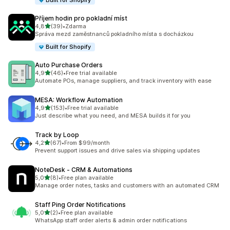
Built for Shopify
Příjem hodin pro pokladní míst
z 5 hvězd
4,8
(39)
•
Zdarma
Celkový počet recenzí: 39
Správa mezd zaměstnanců pokladního místa s docházkou
Built for Shopify
Auto Purchase Orders
z 5 hvězd
4,9
(46)
•
Free trial available
Celkový počet recenzí: 46
Automate POs, manage suppliers, and track inventory with ease
MESA: Workflow Automation
z 5 hvězd
4,9
(153)
•
Free trial available
Celkový počet recenzí: 153
Just describe what you need, and MESA builds it for you
Track by Loop
z 5 hvězd
4,2
(67)
•
From $99/month
Celkový počet recenzí: 67
Prevent support issues and drive sales via shipping updates
NoteDesk ‑ CRM & Automations
z 5 hvězd
5,0
(8)
•
Free plan available
Celkový počet recenzí: 8
Manage order notes, tasks and customers with an automated CRM
Staff Ping Order Notifications
z 5 hvězd
5,0
(2)
•
Free plan available
Celkový počet recenzí: 2
WhatsApp staff order alerts & admin order notifications