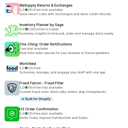
WeSupply Returns & Exchanges
z 5 hvězd
5,0
(9)
•
Free trial available
Celkový počet recenzí: 9
Save return costs with exchanges and store credit refunds
Inventory Planner by Sage
z 5 hvězd
4,4
(130)
•
Free to install
Celkový počet recenzí: 130
Inventory insights to forecast, order and manage stock easily.
Cha‑Ching: Order Notifications
Free trial available
Real-time order sounds for your browser or Sonos speakers.
Workfeed
z 5 hvězd
5,0
(2)
•
Free
Celkový počet recenzí: 2
Schedule, manage, and engage your staff with one app
Fraud Falcon ‑ Fraud Filter
z 5 hvězd
5,0
(9)
•
Free trial available
Celkový počet recenzí: 9
Custom fraud rules: block risky orders, stop chargebacks
Built for Shopify
H3 Order Confirmation
z 5 hvězd
5,0
(3)
•
Free plan available
Celkový počet recenzí: 3
Verify Order, Improve Satisfaction and Sales.