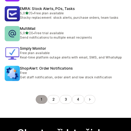
EMRA: Stock Alerts, POs, Tasks
z 5 hvězd
5,0
(1)
•
Free plan available
Celkový počet recenzí: 1
Stocky replacement: stock alerts, purchase orders, team tasks
MultiMail
z 5 hvězd
5,0
(3)
•
Free trial available
Celkový počet recenzí: 3
Send notifications to multiple email recipients
Simply Monitor
Free plan available
Real-time platform outage alerts with email, SMS, and WhatsApp
ShopAlert: Order Notifications
Free
Get staff notification, order alert and low stock notification
1
2
3
4