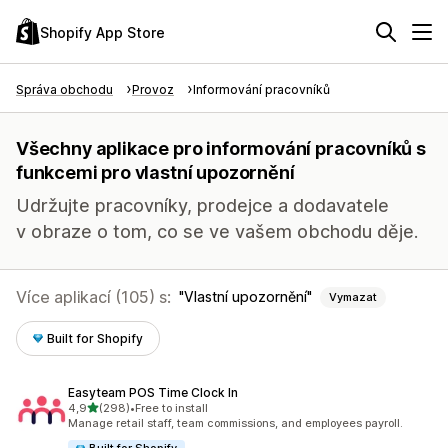
Shopify App Store
Správa obchodu
Provoz
Informování pracovníků
Všechny aplikace pro informování pracovníků s
funkcemi pro vlastní upozornění
Udržujte pracovníky, prodejce a dodavatele
v obraze o tom, co se ve vašem obchodu děje.
Více aplikací (105) s:
Vlastní upozornění
Vymazat
Built for Shopify
Easyteam POS Time Clock In
z 5 hvězd
4,9
(298)
•
Free to install
Celkový počet recenzí: 298
Manage retail staff, team commissions, and employees payroll.