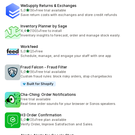
WeSupply Returns & Exchanges
z 5 hvězd
5,0
(9)
•
Free trial available
Celkový počet recenzí: 9
Save return costs with exchanges and store credit refunds
Inventory Planner by Sage
z 5 hvězd
4,4
(130)
•
Free to install
Celkový počet recenzí: 130
Inventory insights to forecast, order and manage stock easily.
Workfeed
z 5 hvězd
5,0
(2)
•
Free
Celkový počet recenzí: 2
Schedule, manage, and engage your staff with one app
Fraud Falcon ‑ Fraud Filter
z 5 hvězd
5,0
(9)
•
Free trial available
Celkový počet recenzí: 9
Custom fraud rules: block risky orders, stop chargebacks
Built for Shopify
Cha‑Ching: Order Notifications
Free trial available
Real-time order sounds for your browser or Sonos speakers.
H3 Order Confirmation
z 5 hvězd
5,0
(3)
•
Free plan available
Celkový počet recenzí: 3
Verify Order, Improve Satisfaction and Sales.