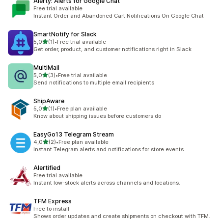
Alerty: Alerts for Google Chat
Free trial available
Instant Order and Abandoned Cart Notifications On Google Chat
SmartNotify for Slack
z 5 hvězd
5,0
(1)
•
Free trial available
Celkový počet recenzí: 1
Get order, product, and customer notifications right in Slack
MultiMail
z 5 hvězd
5,0
(3)
•
Free trial available
Celkový počet recenzí: 3
Send notifications to multiple email recipients
ShipAware
z 5 hvězd
5,0
(1)
•
Free plan available
Celkový počet recenzí: 1
Know about shipping issues before customers do
EasyGo13 Telegram Stream
z 5 hvězd
4,0
(2)
•
Free plan available
Celkový počet recenzí: 2
Instant Telegram alerts and notifications for store events
Alertified
Free trial available
Instant low-stock alerts across channels and locations.
TFM Express
Free to install
Shows order updates and create shipments on checkout with TFM.