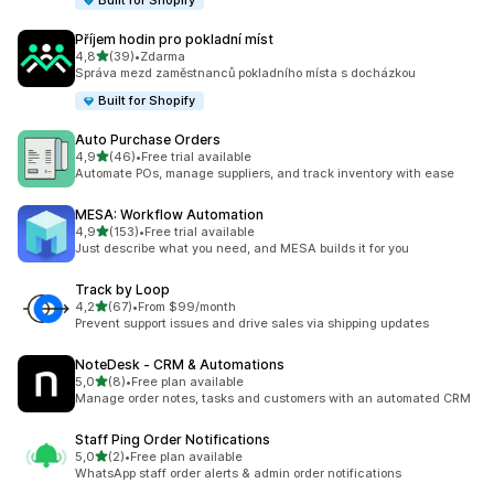
Built for Shopify
Příjem hodin pro pokladní míst
z 5 hvězd
4,8
(39)
•
Zdarma
Celkový počet recenzí: 39
Správa mezd zaměstnanců pokladního místa s docházkou
Built for Shopify
Auto Purchase Orders
z 5 hvězd
4,9
(46)
•
Free trial available
Celkový počet recenzí: 46
Automate POs, manage suppliers, and track inventory with ease
MESA: Workflow Automation
z 5 hvězd
4,9
(153)
•
Free trial available
Celkový počet recenzí: 153
Just describe what you need, and MESA builds it for you
Track by Loop
z 5 hvězd
4,2
(67)
•
From $99/month
Celkový počet recenzí: 67
Prevent support issues and drive sales via shipping updates
NoteDesk ‑ CRM & Automations
z 5 hvězd
5,0
(8)
•
Free plan available
Celkový počet recenzí: 8
Manage order notes, tasks and customers with an automated CRM
Staff Ping Order Notifications
z 5 hvězd
5,0
(2)
•
Free plan available
Celkový počet recenzí: 2
WhatsApp staff order alerts & admin order notifications