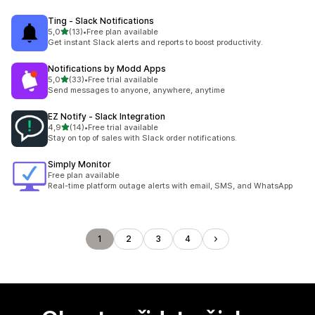
Ting ‑ Slack Notifications
z 5 hvězd
5,0
(13)
•
Free plan available
Celkový počet recenzí: 13
Get instant Slack alerts and reports to boost productivity.
Notifications by Modd Apps
z 5 hvězd
5,0
(33)
•
Free trial available
Celkový počet recenzí: 33
Send messages to anyone, anywhere, anytime
EZ Notify ‑ Slack Integration
z 5 hvězd
4,9
(14)
•
Free trial available
Celkový počet recenzí: 14
Stay on top of sales with Slack order notifications.
Simply Monitor
Free plan available
Real-time platform outage alerts with email, SMS, and WhatsApp
1
2
3
4