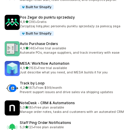
Built for Shopify
Pos Zegar do punktu sprzedaży
na 5 gwiazdek
4,8
(39)
•
Gratis
Łączna liczba recenzji: 39
Zarządzaj listą płac personelu punktu sprzedaży za pomocą zega
Built for Shopify
Auto Purchase Orders
na 5 gwiazdek
4,9
(46)
•
Free trial available
Łączna liczba recenzji: 46
Automate POs, manage suppliers, and track inventory with ease
MESA: Workflow Automation
na 5 gwiazdek
4,9
(153)
•
Free trial available
Łączna liczba recenzji: 153
Just describe what you need, and MESA builds it for you
Track by Loop
na 5 gwiazdek
4,2
(67)
•
From $99/month
Łączna liczba recenzji: 67
Prevent support issues and drive sales via shipping updates
NoteDesk ‑ CRM & Automations
na 5 gwiazdek
5,0
(8)
•
Free plan available
Łączna liczba recenzji: 8
Manage order notes, tasks and customers with an automated CRM
Staff Ping Order Notifications
na 5 gwiazdek
5,0
(2)
•
Free plan available
Łączna liczba recenzji: 2