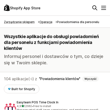
Shopify App Store
Zarządzanie sklepem
Operacje
Powiadomienia dla personelu
Wszystkie aplikacje do obsługi powiadomień
dla personelu z funkcjami powiadomienia
klientów
Informuj personel i dostawców o tym, co dzieje
się w Twoim sklepie.
104 aplikacje(-i) z
Powiadomienia klientów
Wyczyść
Built for Shopify
Easyteam POS Time Clock In
na 5 gwiazdek
4,9
(298)
•
Free to install
Łączna liczba recenzji: 298
Manage retail staff, team commissions, and employees payroll.