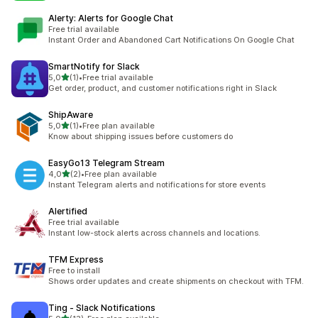
Alerty: Alerts for Google Chat
Free trial available
Instant Order and Abandoned Cart Notifications On Google Chat
SmartNotify for Slack
na 5 gwiazdek
5,0
(1)
•
Free trial available
Łączna liczba recenzji: 1
Get order, product, and customer notifications right in Slack
ShipAware
na 5 gwiazdek
5,0
(1)
•
Free plan available
Łączna liczba recenzji: 1
Know about shipping issues before customers do
EasyGo13 Telegram Stream
na 5 gwiazdek
4,0
(2)
•
Free plan available
Łączna liczba recenzji: 2
Instant Telegram alerts and notifications for store events
Alertified
Free trial available
Instant low-stock alerts across channels and locations.
TFM Express
Free to install
Shows order updates and create shipments on checkout with TFM.
Ting ‑ Slack Notifications