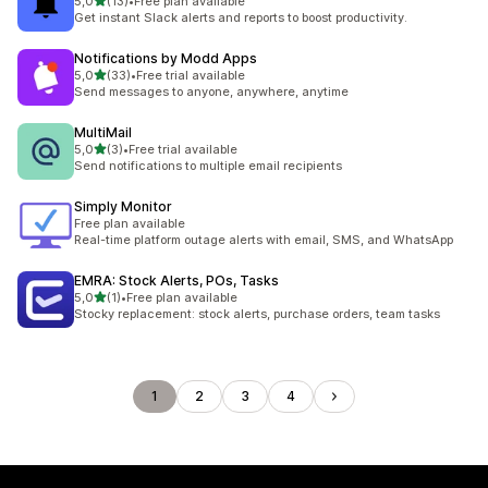
na 5 gwiazdek
5,0
(13)
•
Free plan available
Łączna liczba recenzji: 13
Get instant Slack alerts and reports to boost productivity.
Notifications by Modd Apps
na 5 gwiazdek
5,0
(33)
•
Free trial available
Łączna liczba recenzji: 33
Send messages to anyone, anywhere, anytime
MultiMail
na 5 gwiazdek
5,0
(3)
•
Free trial available
Łączna liczba recenzji: 3
Send notifications to multiple email recipients
Simply Monitor
Free plan available
Real-time platform outage alerts with email, SMS, and WhatsApp
EMRA: Stock Alerts, POs, Tasks
na 5 gwiazdek
5,0
(1)
•
Free plan available
Łączna liczba recenzji: 1
Stocky replacement: stock alerts, purchase orders, team tasks
1
2
3
4