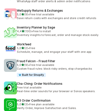
WhatsApp staff order alerts & admin order notifications
WeSupply Returns & Exchanges
na 5 gwiazdek
5,0
(9)
•
Free trial available
Łączna liczba recenzji: 9
Save return costs with exchanges and store credit refunds
Inventory Planner by Sage
na 5 gwiazdek
4,4
(130)
•
Free to install
Łączna liczba recenzji: 130
Inventory insights to forecast, order and manage stock easily.
Workfeed
na 5 gwiazdek
5,0
(2)
•
Free
Łączna liczba recenzji: 2
Schedule, manage, and engage your staff with one app
Fraud Falcon ‑ Fraud Filter
na 5 gwiazdek
5,0
(9)
•
Free trial available
Łączna liczba recenzji: 9
Custom fraud rules: block risky orders, stop chargebacks
Built for Shopify
Cha‑Ching: Order Notifications
Free trial available
Real-time order sounds for your browser or Sonos speakers.
H3 Order Confirmation
na 5 gwiazdek
5,0
(3)
•
Free plan available
Łączna liczba recenzji: 3
Verify Order, Improve Satisfaction and Sales.