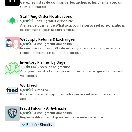
Gérez les notes de commande, les tâches et les clients avec un
CRM automatisé
Staff Ping Order Notifications
étoile(s) sur 5
5,0
(2)
•
Forfait gratuit disponible
2 avis au total
Alertes de commande WhatsApp pour le personnel et notifications
de commande pour l’administrateur
WeSupply Returns & Exchanges
étoile(s) sur 5
5,0
(9)
•
Essai gratuit disponible
9 avis au total
Économisez sur les coûts de retour grâce aux échanges et aux
remboursements en crédit en boutique
Inventory Planner by Sage
étoile(s) sur 5
4,4
(130)
•
Installation gratuite
130 avis au total
Analyses des stocks pour prévoir, commander et gérer facilement
vos stocks.
Workfeed
étoile(s) sur 5
5,0
(2)
•
Gratuite
2 avis au total
Planifiez, gérez et impliquez votre personnel avec une seule
application
Fraud Falcon ‑ Anti‑fraude
étoile(s) sur 5
5,0
(9)
•
Essai gratuit disponible
9 avis au total
Règles antifraude : stoppez les commandes à risque
Built for Shopify