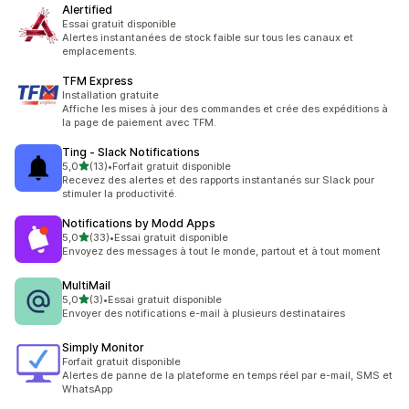
Alertified
Essai gratuit disponible
Alertes instantanées de stock faible sur tous les canaux et
emplacements.
TFM Express
Installation gratuite
Affiche les mises à jour des commandes et crée des expéditions à
la page de paiement avec TFM.
Ting ‑ Slack Notifications
étoile(s) sur 5
5,0
(13)
•
Forfait gratuit disponible
13 avis au total
Recevez des alertes et des rapports instantanés sur Slack pour
stimuler la productivité.
Notifications by Modd Apps
étoile(s) sur 5
5,0
(33)
•
Essai gratuit disponible
33 avis au total
Envoyez des messages à tout le monde, partout et à tout moment
MultiMail
étoile(s) sur 5
5,0
(3)
•
Essai gratuit disponible
3 avis au total
Envoyer des notifications e-mail à plusieurs destinataires
Simply Monitor
Forfait gratuit disponible
Alertes de panne de la plateforme en temps réel par e-mail, SMS et
WhatsApp