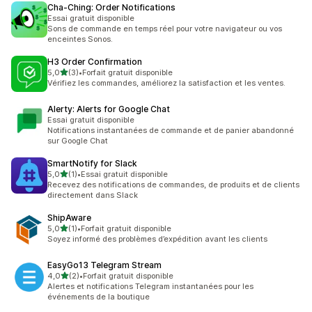
Cha‑Ching: Order Notifications
Essai gratuit disponible
Sons de commande en temps réel pour votre navigateur ou vos
enceintes Sonos.
H3 Order Confirmation
étoile(s) sur 5
5,0
(3)
•
Forfait gratuit disponible
3 avis au total
Vérifiez les commandes, améliorez la satisfaction et les ventes.
Alerty: Alerts for Google Chat
Essai gratuit disponible
Notifications instantanées de commande et de panier abandonné
sur Google Chat
SmartNotify for Slack
étoile(s) sur 5
5,0
(1)
•
Essai gratuit disponible
1 avis au total
Recevez des notifications de commandes, de produits et de clients
directement dans Slack
ShipAware
étoile(s) sur 5
5,0
(1)
•
Forfait gratuit disponible
1 avis au total
Soyez informé des problèmes d’expédition avant les clients
EasyGo13 Telegram Stream
étoile(s) sur 5
4,0
(2)
•
Forfait gratuit disponible
2 avis au total
Alertes et notifications Telegram instantanées pour les
événements de la boutique