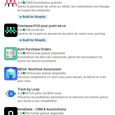
étoile(s) sur 5
4,9
(298)
•
Installation gratuite
298 avis au total
Gérez le personnel de vente au détail, les commissions de l’équipe
et la paie des employés.
Built for Shopify
Pointeuse POS pour point de ve
étoile(s) sur 5
4,8
(39)
•
Gratuite
39 avis au total
Gestion de la paie du personnel de point de vente avec pointag
Built for Shopify
Auto Purchase Orders
étoile(s) sur 5
4,9
(46)
•
Essai gratuit disponible
46 avis au total
Automatiser les bons de commande, gérer les fournisseurs et
suivre les stocks facilement
MESA: Workflow Automation
étoile(s) sur 5
4,9
(153)
•
Essai gratuit disponible
153 avis au total
Décrivez simplement ce dont vous avez besoin, et MESA le crée
pour vous
Track by Loop
étoile(s) sur 5
4,2
(67)
•
À partir de $99 /mois
67 avis au total
Prévenez les problèmes d’assistance et stimulez les ventes grâce
aux mises à jour d’expédition
NoteDesk ‑ CRM & Automations
étoile(s) sur 5
5,0
(8)
•
Forfait gratuit disponible
8 avis au total