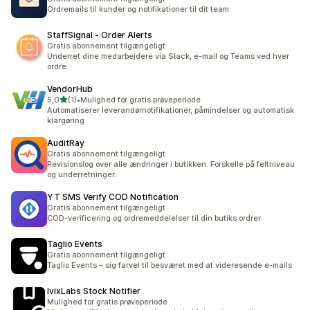
Ordremails til kunder og notifikationer til dit team.
StaffSignal ‑ Order Alerts
Gratis abonnement tilgængeligt
Underret dine medarbejdere via Slack, e-mail og Teams ved hver
ordre.
VendorHub
ud af 5 stjerner
5,0
(1)
•
Mulighed for gratis prøveperiode
1 anmeldelser i alt
Automatiserer leverandørnotifikationer, påmindelser og automatisk
klargøring
AuditRay
Gratis abonnement tilgængeligt
Revisionslog over alle ændringer i butikken. Forskelle på feltniveau
og underretninger.
YT SMS Verify COD Notification
Gratis abonnement tilgængeligt
COD-verificering og ordremeddelelser til din butiks ordrer
Taglio Events
Gratis abonnement tilgængeligt
Taglio Events – sig farvel til besværet med at videresende e-mails
IvixLabs Stock Notifier
Mulighed for gratis prøveperiode