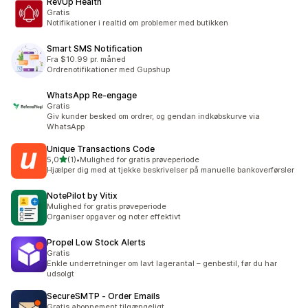
RevUp Health
Gratis
Notifikationer i realtid om problemer med butikken
Smart SMS Notification
Fra $10.99 pr. måned
Ordrenotifikationer med Gupshup
WhatsApp Re‑engage
Gratis
Giv kunder besked om ordrer, og gendan indkøbskurve via
WhatsApp
Unique Transactions Code
ud af 5 stjerner
5,0
(1)
•
Mulighed for gratis prøveperiode
1 anmeldelser i alt
Hjælper dig med at tjekke beskrivelser på manuelle bankoverførsler
NotePilot by Vitix
Mulighed for gratis prøveperiode
Organiser opgaver og noter effektivt
Propel Low Stock Alerts
Gratis
Enkle underretninger om lavt lagerantal – genbestil, før du har
udsolgt
SecureSMTP ‑ Order Emails
Gratis abonnement tilgængeligt