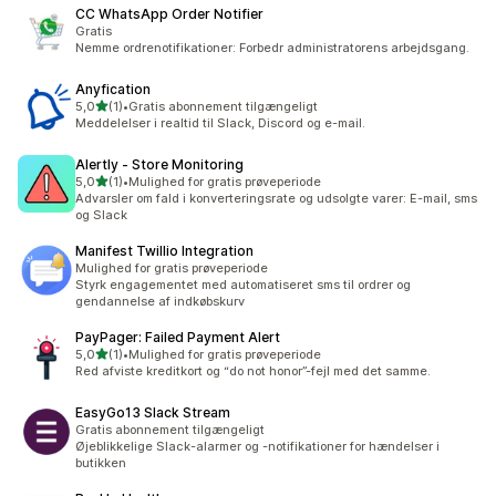
CC WhatsApp Order Notifier
Gratis
Nemme ordrenotifikationer: Forbedr administratorens arbejdsgang.
Anyfication
ud af 5 stjerner
5,0
(1)
•
Gratis abonnement tilgængeligt
1 anmeldelser i alt
Meddelelser i realtid til Slack, Discord og e-mail.
Alertly ‑ Store Monitoring
ud af 5 stjerner
5,0
(1)
•
Mulighed for gratis prøveperiode
1 anmeldelser i alt
Advarsler om fald i konverteringsrate og udsolgte varer: E-mail, sms
og Slack
Manifest Twillio Integration
Mulighed for gratis prøveperiode
Styrk engagementet med automatiseret sms til ordrer og
gendannelse af indkøbskurv
PayPager: Failed Payment Alert
ud af 5 stjerner
5,0
(1)
•
Mulighed for gratis prøveperiode
1 anmeldelser i alt
Red afviste kreditkort og “do not honor”-fejl med det samme.
EasyGo13 Slack Stream
Gratis abonnement tilgængeligt
Øjeblikkelige Slack-alarmer og -notifikationer for hændelser i
butikken