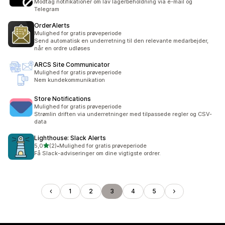
Modtag notifikationer om lav lagerbeholdning via e-mail og
Telegram
OrderAlerts
Mulighed for gratis prøveperiode
Send automatisk en underretning til den relevante medarbejder,
når en ordre udløses
ARCS Site Communicator
Mulighed for gratis prøveperiode
Nem kundekommunikation
Store Notifications
Mulighed for gratis prøveperiode
Strømlin driften via underretninger med tilpassede regler og CSV-
data
Lighthouse: Slack Alerts
ud af 5 stjerner
5,0
(2)
•
Mulighed for gratis prøveperiode
2 anmeldelser i alt
Få Slack-adviseringer om dine vigtigste ordrer.
1
2
3
4
5