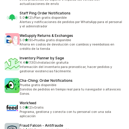
actualizaciones de envío
Staff Ping Order Notifications
de 5 estrellas
5.0
(2)
•
Plan gratis disponible
2 reseñas en total
Alertas y notificaciones de pedidos por WhatsApp para el personal
y el administrador
WeSupply Returns & Exchanges
de 5 estrellas
5.0
(9)
•
Prueba gratis disponible
9 reseñas en total
Ahorra en costos de devolución con cambios y reembolsos en
crédito de la tienda
Inventory Planner by Sage
de 5 estrellas
4.4
(130)
•
Instalación gratuita
130 reseñas en total
Información del inventario para pronosticar, hacer pedidos y
gestionar existencias fácilmente.
Cha‑Ching: Order Notifications
Prueba gratis disponible
Sonidos de pedidos en tiempo real para tu navegador o altavoces
Sonos.
Workfeed
de 5 estrellas
5.0
(2)
•
Gratis
2 reseñas en total
Programa, gestiona y conecta con tu personal con una sola
aplicación
Fraud Falcon ‑ Antifraude