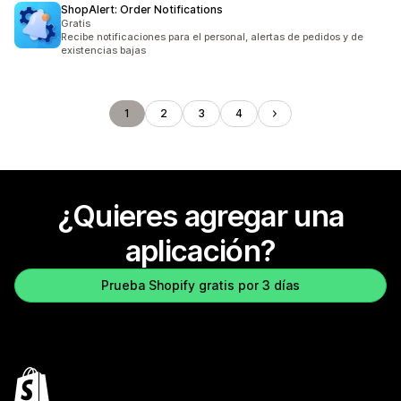
ShopAlert: Order Notifications
Gratis
Recibe notificaciones para el personal, alertas de pedidos y de
existencias bajas
1
2
3
4
¿Quieres agregar una
aplicación?
Prueba Shopify gratis por 3 días