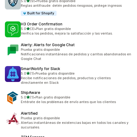
de 5 estrellas
5.0
(9)
•
Prueba gratis disponible
9 reseñas en total
Reglas antifraude: detén pedidos riesgosos, protege ingresos
Built for Shopify
H3 Order Confirmation
de 5 estrellas
5.0
(3)
•
Plan gratis disponible
3 reseñas en total
Verifica los pedidos, mejora la satisfacción y las ventas.
Alerty: Alerts for Google Chat
Prueba gratis disponible
Notificaciones instantáneas de pedidos y carritos abandonados en
Google Chat
SmartNotify for Slack
de 5 estrellas
5.0
(1)
•
Prueba gratis disponible
1 reseñas en total
Recibe notificaciones de pedidos, productos y clientes
directamente en Slack
ShipAware
de 5 estrellas
5.0
(1)
•
Plan gratis disponible
1 reseñas en total
Entérate de los problemas de envío antes que los clientes
Alertified
Prueba gratis disponible
Alertas instantáneas de existencias bajas en todos los canales y
sucursales.