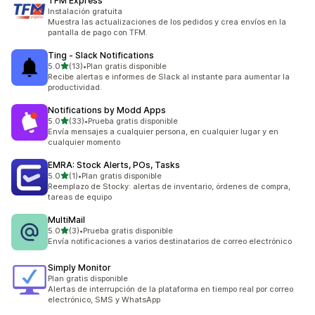
TFM Express
Instalación gratuita
Muestra las actualizaciones de los pedidos y crea envíos en la
pantalla de pago con TFM.
Ting ‑ Slack Notifications
de 5 estrellas
5.0
(13)
•
Plan gratis disponible
13 reseñas en total
Recibe alertas e informes de Slack al instante para aumentar la
productividad.
Notifications by Modd Apps
de 5 estrellas
5.0
(33)
•
Prueba gratis disponible
33 reseñas en total
Envía mensajes a cualquier persona, en cualquier lugar y en
cualquier momento
EMRA: Stock Alerts, POs, Tasks
de 5 estrellas
5.0
(1)
•
Plan gratis disponible
1 reseñas en total
Reemplazo de Stocky: alertas de inventario, órdenes de compra,
tareas de equipo
MultiMail
de 5 estrellas
5.0
(3)
•
Prueba gratis disponible
3 reseñas en total
Envía notificaciones a varios destinatarios de correo electrónico
Simply Monitor
Plan gratis disponible
Alertas de interrupción de la plataforma en tiempo real por correo
electrónico, SMS y WhatsApp