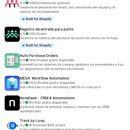
de 5 estrellas
4.9
(298)
•
Instalación gratuita
298 reseñas en total
Gestiona el personal minorista, las comisiones del equipo y la
nómina de los empleados.
Built for Shopify
Registro de entrada para punto
de 5 estrellas
4.8
(39)
•
Gratis
39 reseñas en total
Gestione la nómina del personal de punto de venta con fichaje
Built for Shopify
Auto Purchase Orders
de 5 estrellas
4.9
(46)
•
Prueba gratis disponible
46 reseñas en total
Automatiza las órdenes de compra, gestiona los proveedores y haz
un seguimiento del inventario fácilmente
MESA: Workflow Automation
de 5 estrellas
4.9
(153)
•
Prueba gratis disponible
153 reseñas en total
Solo describe lo que necesitas y MESA lo crea por ti
NoteDesk ‑ CRM & Automations
de 5 estrellas
5.0
(8)
•
Plan gratis disponible
8 reseñas en total
Gestiona notas de pedidos, tareas y clientes con un CRM
automatizado
Track by Loop
de 5 estrellas
4.2
(67)
•
Desde $99 al mes
67 reseñas en total
Evita problemas de soporte e impulsa las ventas con