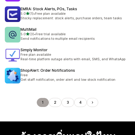
EMRA: Stock Alerts, POs, Tasks
เต็ม 5 ดาว
5.0
(1)
•
Free plan available
ทั้งหมด 1 รีวิว
Stocky replacement: stock alerts, purchase orders, team tasks
MultiMail
เต็ม 5 ดาว
5.0
(3)
•
Free trial available
ทั้งหมด 3 รีวิว
Send notifications to multiple email recipients
Simply Monitor
Free plan available
Real-time platform outage alerts with email, SMS, and WhatsApp
ShopAlert: Order Notifications
Free
Get staff notification, order alert and low stock notification
1
2
3
4