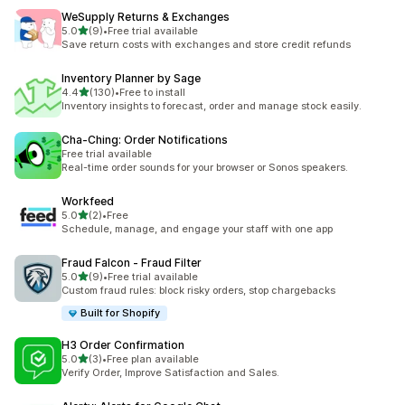
WeSupply Returns & Exchanges
เต็ม 5 ดาว
5.0
(9)
•
Free trial available
ทั้งหมด 9 รีวิว
Save return costs with exchanges and store credit refunds
Inventory Planner by Sage
เต็ม 5 ดาว
4.4
(130)
•
Free to install
ทั้งหมด 130 รีวิว
Inventory insights to forecast, order and manage stock easily.
Cha‑Ching: Order Notifications
Free trial available
Real-time order sounds for your browser or Sonos speakers.
Workfeed
เต็ม 5 ดาว
5.0
(2)
•
Free
ทั้งหมด 2 รีวิว
Schedule, manage, and engage your staff with one app
Fraud Falcon ‑ Fraud Filter
เต็ม 5 ดาว
5.0
(9)
•
Free trial available
ทั้งหมด 9 รีวิว
Custom fraud rules: block risky orders, stop chargebacks
Built for Shopify
H3 Order Confirmation
เต็ม 5 ดาว
5.0
(3)
•
Free plan available
ทั้งหมด 3 รีวิว
Verify Order, Improve Satisfaction and Sales.