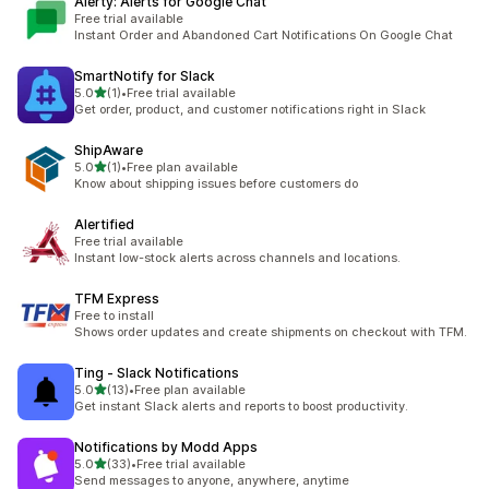
Alerty: Alerts for Google Chat
Free trial available
Instant Order and Abandoned Cart Notifications On Google Chat
SmartNotify for Slack
เต็ม 5 ดาว
5.0
(1)
•
Free trial available
ทั้งหมด 1 รีวิว
Get order, product, and customer notifications right in Slack
ShipAware
เต็ม 5 ดาว
5.0
(1)
•
Free plan available
ทั้งหมด 1 รีวิว
Know about shipping issues before customers do
Alertified
Free trial available
Instant low-stock alerts across channels and locations.
TFM Express
Free to install
Shows order updates and create shipments on checkout with TFM.
Ting ‑ Slack Notifications
เต็ม 5 ดาว
5.0
(13)
•
Free plan available
ทั้งหมด 13 รีวิว
Get instant Slack alerts and reports to boost productivity.
Notifications by Modd Apps
เต็ม 5 ดาว
5.0
(33)
•
Free trial available
ทั้งหมด 33 รีวิว
Send messages to anyone, anywhere, anytime