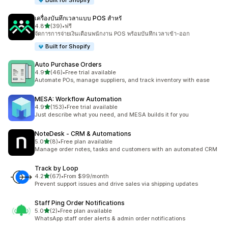
Built for Shopify
เครื่องบันทึกเวลาแบบ POS สำหรั
เต็ม 5 ดาว
4.8
(39)
•
ฟรี
ทั้งหมด 39 รีวิว
จัดการการจ่ายเงินเดือนพนักงาน POS พร้อมบันทึกเวลาเข้า-ออก
Built for Shopify
Auto Purchase Orders
เต็ม 5 ดาว
4.9
(46)
•
Free trial available
ทั้งหมด 46 รีวิว
Automate POs, manage suppliers, and track inventory with ease
MESA: Workflow Automation
เต็ม 5 ดาว
4.9
(153)
•
Free trial available
ทั้งหมด 153 รีวิว
Just describe what you need, and MESA builds it for you
NoteDesk ‑ CRM & Automations
เต็ม 5 ดาว
5.0
(8)
•
Free plan available
ทั้งหมด 8 รีวิว
Manage order notes, tasks and customers with an automated CRM
Track by Loop
เต็ม 5 ดาว
4.2
(67)
•
From $99/month
ทั้งหมด 67 รีวิว
Prevent support issues and drive sales via shipping updates
Staff Ping Order Notifications
เต็ม 5 ดาว
5.0
(2)
•
Free plan available
ทั้งหมด 2 รีวิว
WhatsApp staff order alerts & admin order notifications