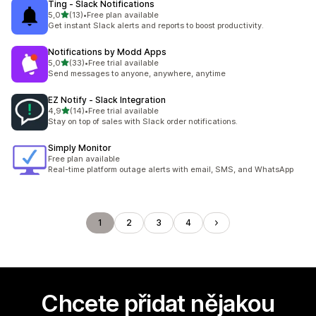
Ting ‑ Slack Notifications
z 5 hvězd
5,0
(13)
•
Free plan available
Celkový počet recenzí: 13
Get instant Slack alerts and reports to boost productivity.
Notifications by Modd Apps
z 5 hvězd
5,0
(33)
•
Free trial available
Celkový počet recenzí: 33
Send messages to anyone, anywhere, anytime
EZ Notify ‑ Slack Integration
z 5 hvězd
4,9
(14)
•
Free trial available
Celkový počet recenzí: 14
Stay on top of sales with Slack order notifications.
Simply Monitor
Free plan available
Real-time platform outage alerts with email, SMS, and WhatsApp
1
2
3
4
Chcete přidat nějakou