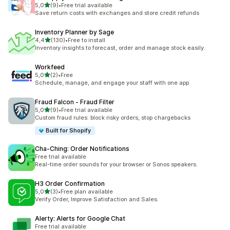
z 5 hvězd
5,0
(9)
•
Free trial available
Celkový počet recenzí: 9
Save return costs with exchanges and store credit refunds
Inventory Planner by Sage
z 5 hvězd
4,4
(130)
•
Free to install
Celkový počet recenzí: 130
Inventory insights to forecast, order and manage stock easily.
Workfeed
z 5 hvězd
5,0
(2)
•
Free
Celkový počet recenzí: 2
Schedule, manage, and engage your staff with one app
Fraud Falcon ‑ Fraud Filter
z 5 hvězd
5,0
(9)
•
Free trial available
Celkový počet recenzí: 9
Custom fraud rules: block risky orders, stop chargebacks
Built for Shopify
Cha‑Ching: Order Notifications
Free trial available
Real-time order sounds for your browser or Sonos speakers.
H3 Order Confirmation
z 5 hvězd
5,0
(3)
•
Free plan available
Celkový počet recenzí: 3
Verify Order, Improve Satisfaction and Sales.
Alerty: Alerts for Google Chat
Free trial available