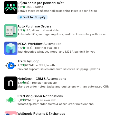
Příjem hodin pro pokladní míst
z 5 hvězd
4,8
(39)
•
Zdarma
Celkový počet recenzí: 39
Správa mezd zaměstnanců pokladního místa s docházkou
Built for Shopify
Auto Purchase Orders
z 5 hvězd
4,9
(46)
•
Free trial available
Celkový počet recenzí: 46
Automate POs, manage suppliers, and track inventory with ease
MESA: Workflow Automation
z 5 hvězd
4,9
(153)
•
Free trial available
Celkový počet recenzí: 153
Just describe what you need, and MESA builds it for you
Track by Loop
z 5 hvězd
4,2
(67)
•
From $99/month
Celkový počet recenzí: 67
Prevent support issues and drive sales via shipping updates
NoteDesk ‑ CRM & Automations
z 5 hvězd
5,0
(8)
•
Free plan available
Celkový počet recenzí: 8
Manage order notes, tasks and customers with an automated CRM
Staff Ping Order Notifications
z 5 hvězd
5,0
(2)
•
Free plan available
Celkový počet recenzí: 2
WhatsApp staff order alerts & admin order notifications
WeSupply Returns & Exchanges