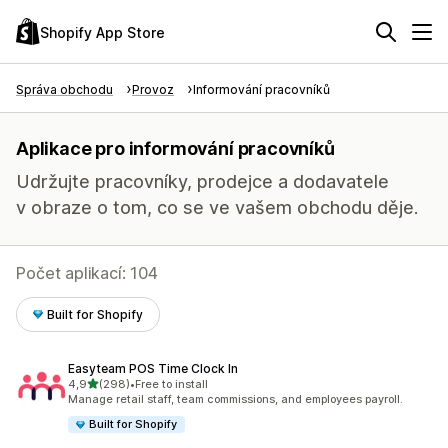
Shopify App Store
Správa obchodu
Provoz
Informování pracovníků
Aplikace pro informování pracovníků
Udržujte pracovníky, prodejce a dodavatele
v obraze o tom, co se ve vašem obchodu děje.
Počet aplikací: 104
Built for Shopify
Easyteam POS Time Clock In
z 5 hvězd
4,9
(298)
•
Free to install
Celkový počet recenzí: 298
Manage retail staff, team commissions, and employees payroll.
Built for Shopify