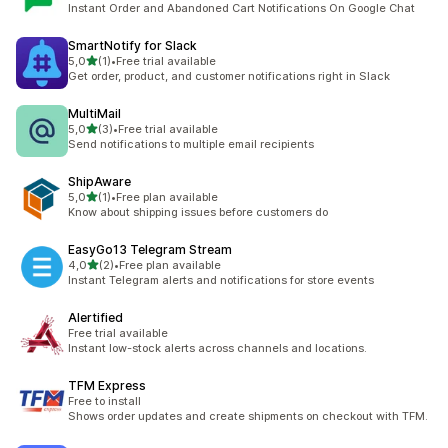
Instant Order and Abandoned Cart Notifications On Google Chat
SmartNotify for Slack
z 5 hvězd
5,0
(1)
•
Free trial available
Celkový počet recenzí: 1
Get order, product, and customer notifications right in Slack
MultiMail
z 5 hvězd
5,0
(3)
•
Free trial available
Celkový počet recenzí: 3
Send notifications to multiple email recipients
ShipAware
z 5 hvězd
5,0
(1)
•
Free plan available
Celkový počet recenzí: 1
Know about shipping issues before customers do
EasyGo13 Telegram Stream
z 5 hvězd
4,0
(2)
•
Free plan available
Celkový počet recenzí: 2
Instant Telegram alerts and notifications for store events
Alertified
Free trial available
Instant low-stock alerts across channels and locations.
TFM Express
Free to install
Shows order updates and create shipments on checkout with TFM.