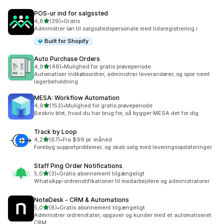
POS‑ur ind for salgssted
ud af 5 stjerner
4,8
(39)
•
Gratis
39 anmeldelser i alt
Administrer løn til salgsstedspersonale med tidsregistrering i
Built for Shopify
Auto Purchase Orders
ud af 5 stjerner
4,9
(46)
•
Mulighed for gratis prøveperiode
46 anmeldelser i alt
Automatiser indkøbsordrer, administrer leverandører, og spor nemt
lagerbeholdning
MESA: Workflow Automation
ud af 5 stjerner
4,9
(153)
•
Mulighed for gratis prøveperiode
153 anmeldelser i alt
Beskriv blot, hvad du har brug for, så bygger MESA det for dig
Track by Loop
ud af 5 stjerner
4,2
(67)
•
Fra $99 pr. måned
67 anmeldelser i alt
Forebyg supportproblemer, og skab salg med leveringsopdateringer
Staff Ping Order Notifications
ud af 5 stjerner
5,0
(3)
•
Gratis abonnement tilgængeligt
3 anmeldelser i alt
WhatsApp-ordrenotifikationer til medarbejdere og administratorer
NoteDesk ‑ CRM & Automations
ud af 5 stjerner
5,0
(8)
•
Gratis abonnement tilgængeligt
8 anmeldelser i alt
Administrer ordrenotater, opgaver og kunder med et automatiseret
CRM