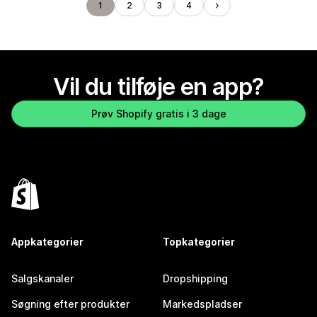
1
2
3
4
Vil du tilføje en app?
Prøv Shopify gratis i 3 dage
Appkategorier
Topkategorier
Salgskanaler
Dropshipping
Søgning efter produkter
Markedspladser