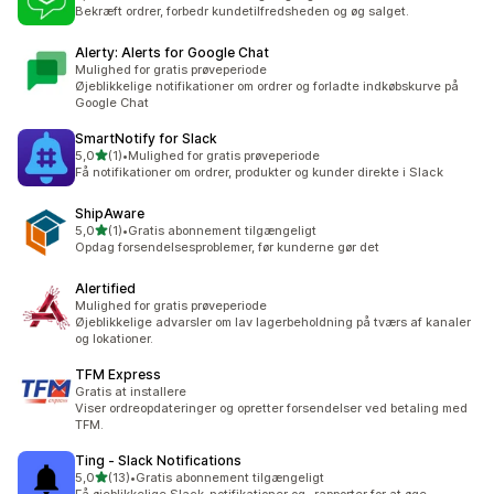
3 anmeldelser i alt
Bekræft ordrer, forbedr kundetilfredsheden og øg salget.
Alerty: Alerts for Google Chat
Mulighed for gratis prøveperiode
Øjeblikkelige notifikationer om ordrer og forladte indkøbskurve på
Google Chat
SmartNotify for Slack
ud af 5 stjerner
5,0
(1)
•
Mulighed for gratis prøveperiode
1 anmeldelser i alt
Få notifikationer om ordrer, produkter og kunder direkte i Slack
ShipAware
ud af 5 stjerner
5,0
(1)
•
Gratis abonnement tilgængeligt
1 anmeldelser i alt
Opdag forsendelsesproblemer, før kunderne gør det
Alertified
Mulighed for gratis prøveperiode
Øjeblikkelige advarsler om lav lagerbeholdning på tværs af kanaler
og lokationer.
TFM Express
Gratis at installere
Viser ordreopdateringer og opretter forsendelser ved betaling med
TFM.
Ting ‑ Slack Notifications
ud af 5 stjerner
5,0
(13)
•
Gratis abonnement tilgængeligt
13 anmeldelser i alt