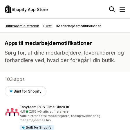
Shopify App Store
Butiksadministration
Drift
Medarbejdernotifikationer
Apps til medarbejdernotifikationer
Sørg for, at dine medarbejdere, leverandører og
forhandlere ved, hvad der foregår i din butik.
103 apps
Built for Shopify
Easyteam POS Time Clock In
ud af 5 stjerner
4,9
(298)
•
Gratis at installere
298 anmeldelser i alt
Administrer detailmedarbejdere, teamprovisioner og
medarbejdernes løn.
Built for Shopify