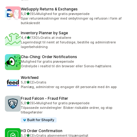
WeSupply Returns & Exchanges
ud af 5 stjerner
5,0
(9)
•
Mulighed for gratis prøveperiode
9 anmeldelser i alt
Spar returomkostninger med ombytninger og refusion i form af
butikskredit
Inventory Planner by Sage
ud af 5 stjerner
4,4
(130)
•
Gratis at installere
130 anmeldelser i alt
Lagerindsigt til nemt at forudsige, bestille og administrere
lagerbeholdning.
Cha‑Ching: Order Notifications
Mulighed for gratis prøveperiode
Ordrelyde i realtid til din browser eller Sonos-højttalere.
Workfeed
ud af 5 stjerner
5,0
(2)
•
Gratis
2 anmeldelser i alt
Planlæg, administrer og engager dit personale med én app
Fraud Falcon ‑ Fraud Filter
ud af 5 stjerner
5,0
(9)
•
Mulighed for gratis prøveperiode
9 anmeldelser i alt
Tilpassede svindelregler: Bloker risikable ordrer, og stop
tilbageførsler
Built for Shopify
H3 Order Confirmation
ud af 5 stjerner
5,0
(3)
•
Gratis abonnement tilgængeligt