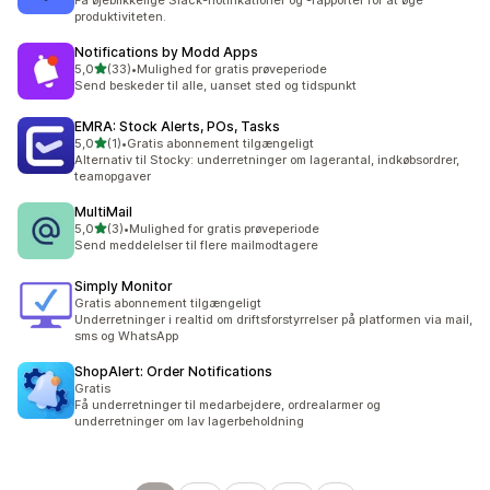
Få øjeblikkelige Slack-notifikationer og -rapporter for at øge
produktiviteten.
Notifications by Modd Apps
ud af 5 stjerner
5,0
(33)
•
Mulighed for gratis prøveperiode
33 anmeldelser i alt
Send beskeder til alle, uanset sted og tidspunkt
EMRA: Stock Alerts, POs, Tasks
ud af 5 stjerner
5,0
(1)
•
Gratis abonnement tilgængeligt
1 anmeldelser i alt
Alternativ til Stocky: underretninger om lagerantal, indkøbsordrer,
teamopgaver
MultiMail
ud af 5 stjerner
5,0
(3)
•
Mulighed for gratis prøveperiode
3 anmeldelser i alt
Send meddelelser til flere mailmodtagere
Simply Monitor
Gratis abonnement tilgængeligt
Underretninger i realtid om driftsforstyrrelser på platformen via mail,
sms og WhatsApp
ShopAlert: Order Notifications
Gratis
Få underretninger til medarbejdere, ordrealarmer og
underretninger om lav lagerbeholdning