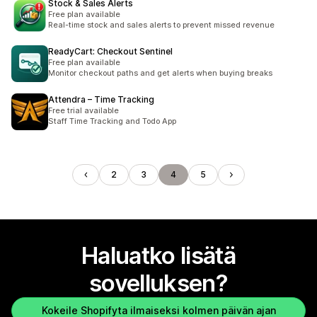
Stock & Sales Alerts
Free plan available
Real-time stock and sales alerts to prevent missed revenue
ReadyCart: Checkout Sentinel
Free plan available
Monitor checkout paths and get alerts when buying breaks
Attendra – Time Tracking
Free trial available
Staff Time Tracking and Todo App
2
3
4
5
Haluatko lisätä
sovelluksen?
Kokeile Shopifyta ilmaiseksi kolmen päivän ajan