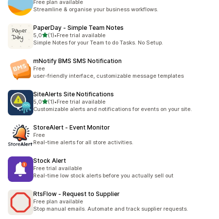
Free plan available
Streamline & organise your business workflows.
PaperDay ‑ Simple Team Notes
/ 5 tähteä
5,0
(1)
•
Free trial available
1 arvostelua yhteensä
Simple Notes for your Team to do Tasks. No Setup.
mNotify BMS SMS Notification
Free
user-friendly interface, customizable message templates
SiteAlerts Site Notifications
/ 5 tähteä
5,0
(1)
•
Free trial available
1 arvostelua yhteensä
Customizable alerts and notifications for events on your site.
StoreAlert ‑ Event Monitor
Free
Real-time alerts for all store activities.
Stock Alert
Free trial available
Real-time low stock alerts before you actually sell out
RtsFlow ‑ Request to Supplier
Free plan available
Stop manual emails. Automate and track supplier requests.