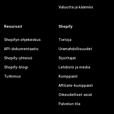
Valuutta ja käännös
Resurssit
Shopify
Shopifyn ohjekeskus
Tietoja
API-dokumentaatio
Uramahdollisuudet
Shopify-yhteisö
Sijoittajat
Shopify-blogi
Lehdistö ja media
Tutkimus
Kumppanit
Affiliate-kumppanit
Oikeudelliset asiat
Palvelun tila