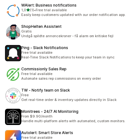
WAlert: Business notifications
/ 5 tähteä
1,0
(1)
•
Free trial available
1 arvostelua yhteensä
Easily keep customers updated with our order notification app.
ShopHelten Assistent
Gratis
Undgå spildte annoncekroner - få alarm om kritiske fejl
Ping ‑ Slack Notifications
Free trial available
Real-Time Slack Notifications to keep your team in sync
Commissionly Sales Rep
Free trial available
Automate sales rep commissions on every order
TW ‑ Notify team on Slack
Free
Get real-time order & inventory updates directly in Slack
Monitrees ‑ 24/7 AI Monitoring
From $9.90/month
Handle multi-platform alerts with automated, custom monitors.
Autolert: Smart Store Alerts
Free trial available