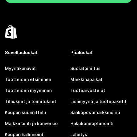
Sovellusluokat
Pääluokat
Myyntikanavat
Suoratoimitus
Tuotteiden etsiminen
Markkinapaikat
Tuotteiden myyminen
Tuotearvostelut
Tilaukset ja toimitukset
Lisämyynti ja tuotepaketit
Kaupan suunnittelu
Sähköpostimarkkinointi
Markkinointi ja konversio
Hakukoneoptimointi
Kaupan hallinnointi
Lähetys