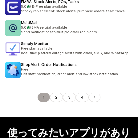
EMRA: Stock Alerts, POs, Tasks
5つ星中
5.0
(1)
•
Free plan available
合計レビュー数：1件
Stocky replacement: stock alerts, purchase orders, team tasks
MultiMail
5つ星中
5.0
(3)
•
Free trial available
合計レビュー数：3件
Send notifications to multiple email recipients
Simply Monitor
Free plan available
Real-time platform outage alerts with email, SMS, and WhatsApp
ShopAlert: Order Notifications
Free
Get staff notification, order alert and low stock notification
1
2
3
4
使ってみたいアプリがあり