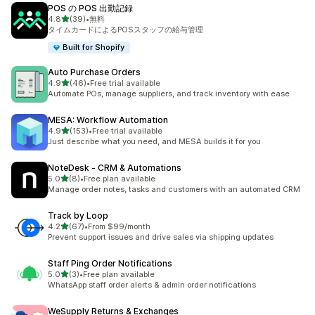
POS の POS 出勤記録
5つ星中
4.8
(39)
•
無料
合計レビュー数：39件
タイムカードによるPOSスタッフの給与管理
Built for Shopify
Auto Purchase Orders
5つ星中
4.9
(46)
•
Free trial available
合計レビュー数：46件
Automate POs, manage suppliers, and track inventory with ease
MESA: Workflow Automation
5つ星中
4.9
(153)
•
Free trial available
合計レビュー数：153件
Just describe what you need, and MESA builds it for you
NoteDesk ‑ CRM & Automations
5つ星中
5.0
(8)
•
Free plan available
合計レビュー数：8件
Manage order notes, tasks and customers with an automated CRM
Track by Loop
5つ星中
4.2
(67)
•
From $99/month
合計レビュー数：67件
Prevent support issues and drive sales via shipping updates
Staff Ping Order Notifications
5つ星中
5.0
(3)
•
Free plan available
合計レビュー数：3件
WhatsApp staff order alerts & admin order notifications
WeSupply Returns & Exchanges