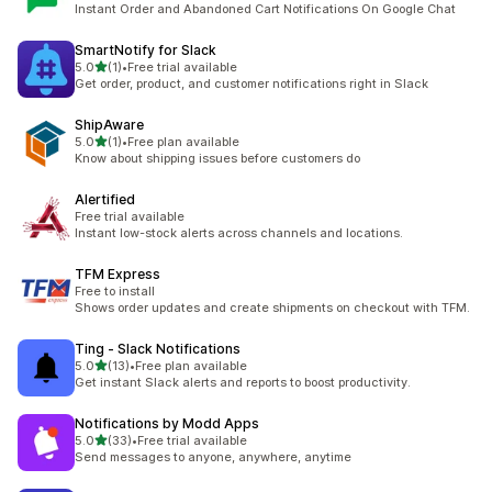
Instant Order and Abandoned Cart Notifications On Google Chat
SmartNotify for Slack
5つ星中
5.0
(1)
•
Free trial available
合計レビュー数：1件
Get order, product, and customer notifications right in Slack
ShipAware
5つ星中
5.0
(1)
•
Free plan available
合計レビュー数：1件
Know about shipping issues before customers do
Alertified
Free trial available
Instant low-stock alerts across channels and locations.
TFM Express
Free to install
Shows order updates and create shipments on checkout with TFM.
Ting ‑ Slack Notifications
5つ星中
5.0
(13)
•
Free plan available
合計レビュー数：13件
Get instant Slack alerts and reports to boost productivity.
Notifications by Modd Apps
5つ星中
5.0
(33)
•
Free trial available
合計レビュー数：33件
Send messages to anyone, anywhere, anytime