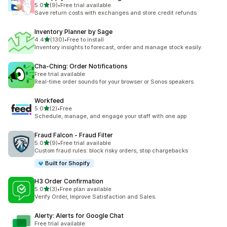
5つ星中
5.0
(9)
•
Free trial available
合計レビュー数：9件
Save return costs with exchanges and store credit refunds
Inventory Planner by Sage
5つ星中
4.4
(130)
•
Free to install
合計レビュー数：130件
Inventory insights to forecast, order and manage stock easily.
Cha‑Ching: Order Notifications
Free trial available
Real-time order sounds for your browser or Sonos speakers.
Workfeed
5つ星中
5.0
(2)
•
Free
合計レビュー数：2件
Schedule, manage, and engage your staff with one app
Fraud Falcon ‑ Fraud Filter
5つ星中
5.0
(9)
•
Free trial available
合計レビュー数：9件
Custom fraud rules: block risky orders, stop chargebacks
Built for Shopify
H3 Order Confirmation
5つ星中
5.0
(3)
•
Free plan available
合計レビュー数：3件
Verify Order, Improve Satisfaction and Sales.
Alerty: Alerts for Google Chat
Free trial available