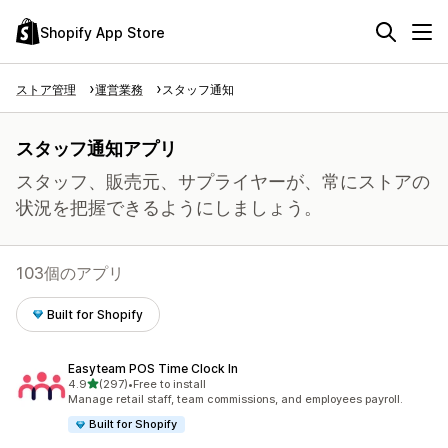
Shopify App Store
ストア管理
運営業務
スタッフ通知
スタッフ通知アプリ
スタッフ、販売元、サプライヤーが、常にストアの
状況を把握できるようにしましょう。
103個のアプリ
Built for Shopify
Easyteam POS Time Clock In
5つ星中
4.9
(297)
•
Free to install
合計レビュー数：297件
Manage retail staff, team commissions, and employees payroll.
Built for Shopify