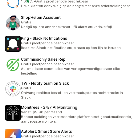
van 5 sterren
1,0
(1)
•
Gratis proefperiode beschikbaar
1 recensies in totaal
Houd klanten eenvoudig op de hoogte met onze ordermeldingsapp.
ShopHelten Assistent
Gratis
Undgå spildte annoncekroner - få alarm om kritiske fejl
Ping ‑ Slack Notifications
Gratis proefperiode beschikbaar
Realtime Slack-notificaties om je team op één lijn te houden
Commissionly Sales Rep
Gratis proefperiode beschikbaar
Automatiseer commissies van vertegenwoordigers voor elke
bestelling
TW ‑ Notify team on Slack
Gratis
Ontvang realtime bestel- en voorraadupdates rechtstreeks in
Slack
Monitrees ‑ 24/7 AI Monitoring
Vanaf $9.90 per maand
Beheer meldingen voor meerdere platforms met geautomatiseerde,
aangepaste monitors.
Autolert: Smart Store Alerts
Gratis proefperiode beschikbaar