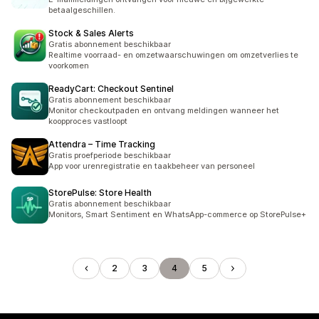
betaalgeschillen.
Stock & Sales Alerts
Gratis abonnement beschikbaar
Realtime voorraad- en omzetwaarschuwingen om omzetverlies te
voorkomen
ReadyCart: Checkout Sentinel
Gratis abonnement beschikbaar
Monitor checkoutpaden en ontvang meldingen wanneer het
koopproces vastloopt
Attendra – Time Tracking
Gratis proefperiode beschikbaar
App voor urenregistratie en taakbeheer van personeel
StorePulse: Store Health
Gratis abonnement beschikbaar
Monitors, Smart Sentiment en WhatsApp-commerce op StorePulse+
2
3
4
5