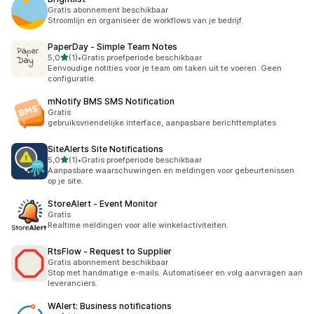
Gratis abonnement beschikbaar
Stroomlijn en organiseer de workflows van je bedrijf.
PaperDay ‑ Simple Team Notes
van 5 sterren
5,0
(1)
•
Gratis proefperiode beschikbaar
1 recensies in totaal
Eenvoudige notities voor je team om taken uit te voeren. Geen
configuratie.
mNotify BMS SMS Notification
Gratis
gebruiksvriendelijke interface, aanpasbare berichttemplates
SiteAlerts Site Notifications
van 5 sterren
5,0
(1)
•
Gratis proefperiode beschikbaar
1 recensies in totaal
Aanpasbare waarschuwingen en meldingen voor gebeurtenissen
op je site.
StoreAlert ‑ Event Monitor
Gratis
Realtime meldingen voor alle winkelactiviteiten.
RtsFlow ‑ Request to Supplier
Gratis abonnement beschikbaar
Stop met handmatige e-mails. Automatiseer en volg aanvragen aan
leveranciers.
WAlert: Business notifications