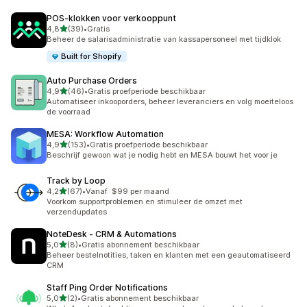
POS‑klokken voor verkooppunt
van 5 sterren
4,8
(39)
•
Gratis
39 recensies in totaal
Beheer de salarisadministratie van kassapersoneel met tijdklok
Built for Shopify
Auto Purchase Orders
van 5 sterren
4,9
(46)
•
Gratis proefperiode beschikbaar
46 recensies in totaal
Automatiseer inkooporders, beheer leveranciers en volg moeiteloos
de voorraad
MESA: Workflow Automation
van 5 sterren
4,9
(153)
•
Gratis proefperiode beschikbaar
153 recensies in totaal
Beschrijf gewoon wat je nodig hebt en MESA bouwt het voor je
Track by Loop
van 5 sterren
4,2
(67)
•
Vanaf $99 per maand
67 recensies in totaal
Voorkom supportproblemen en stimuleer de omzet met
verzendupdates
NoteDesk ‑ CRM & Automations
van 5 sterren
5,0
(8)
•
Gratis abonnement beschikbaar
8 recensies in totaal
Beheer bestelnotities, taken en klanten met een geautomatiseerd
CRM
Staff Ping Order Notifications
van 5 sterren
5,0
(2)
•
Gratis abonnement beschikbaar
2 recensies in totaal