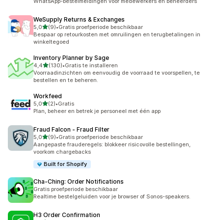
WhatsApp-bestelmeldingen voor medewerkers en beheerders
WeSupply Returns & Exchanges
van 5 sterren
5,0
(9)
•
Gratis proefperiode beschikbaar
9 recensies in totaal
Bespaar op retourkosten met omruilingen en terugbetalingen in
winkeltegoed
Inventory Planner by Sage
van 5 sterren
4,4
(130)
•
Gratis te installeren
130 recensies in totaal
Voorraadinzichten om eenvoudig de voorraad te voorspellen, te
bestellen en te beheren.
Workfeed
van 5 sterren
5,0
(2)
•
Gratis
2 recensies in totaal
Plan, beheer en betrek je personeel met één app
Fraud Falcon ‑ Fraud Filter
van 5 sterren
5,0
(9)
•
Gratis proefperiode beschikbaar
9 recensies in totaal
Aangepaste frauderegels: blokkeer risicovolle bestellingen,
voorkom chargebacks
Built for Shopify
Cha‑Ching: Order Notifications
Gratis proefperiode beschikbaar
Realtime bestelgeluiden voor je browser of Sonos-speakers.
H3 Order Confirmation