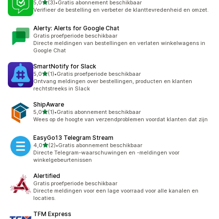
van 5 sterren
5,0
(3)
•
Gratis abonnement beschikbaar
3 recensies in totaal
Verifieer de bestelling en verbeter de klanttevredenheid en omzet.
Alerty: Alerts for Google Chat
Gratis proefperiode beschikbaar
Directe meldingen van bestellingen en verlaten winkelwagens in
Google Chat
SmartNotify for Slack
van 5 sterren
5,0
(1)
•
Gratis proefperiode beschikbaar
1 recensies in totaal
Ontvang meldingen over bestellingen, producten en klanten
rechtstreeks in Slack
ShipAware
van 5 sterren
5,0
(1)
•
Gratis abonnement beschikbaar
1 recensies in totaal
Wees op de hoogte van verzendproblemen voordat klanten dat zijn
EasyGo13 Telegram Stream
van 5 sterren
4,0
(2)
•
Gratis abonnement beschikbaar
2 recensies in totaal
Directe Telegram-waarschuwingen en -meldingen voor
winkelgebeurtenissen
Alertified
Gratis proefperiode beschikbaar
Directe meldingen voor een lage voorraad voor alle kanalen en
locaties.
TFM Express