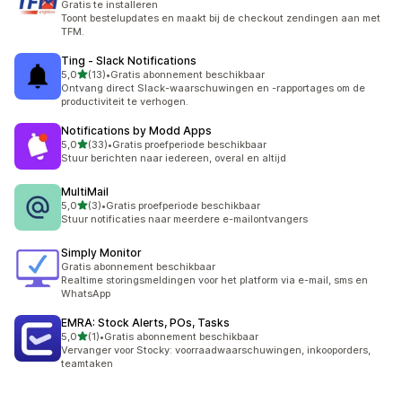
Gratis te installeren
Toont bestelupdates en maakt bij de checkout zendingen aan met
TFM.
Ting ‑ Slack Notifications
van 5 sterren
5,0
(13)
•
Gratis abonnement beschikbaar
13 recensies in totaal
Ontvang direct Slack-waarschuwingen en -rapportages om de
productiviteit te verhogen.
Notifications by Modd Apps
van 5 sterren
5,0
(33)
•
Gratis proefperiode beschikbaar
33 recensies in totaal
Stuur berichten naar iedereen, overal en altijd
MultiMail
van 5 sterren
5,0
(3)
•
Gratis proefperiode beschikbaar
3 recensies in totaal
Stuur notificaties naar meerdere e-mailontvangers
Simply Monitor
Gratis abonnement beschikbaar
Realtime storingsmeldingen voor het platform via e-mail, sms en
WhatsApp
EMRA: Stock Alerts, POs, Tasks
van 5 sterren
5,0
(1)
•
Gratis abonnement beschikbaar
1 recensies in totaal
Vervanger voor Stocky: voorraadwaarschuwingen, inkooporders,
teamtaken