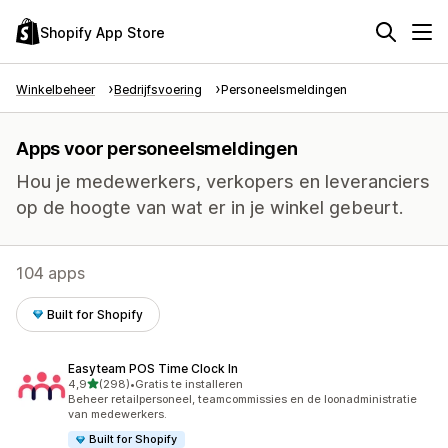
Shopify App Store
Winkelbeheer
Bedrijfsvoering
Personeelsmeldingen
Apps voor personeelsmeldingen
Hou je medewerkers, verkopers en leveranciers
op de hoogte van wat er in je winkel gebeurt.
104 apps
Built for Shopify
Easyteam POS Time Clock In
van 5 sterren
4,9
(298)
•
Gratis te installeren
298 recensies in totaal
Beheer retailpersoneel, teamcommissies en de loonadministratie
van medewerkers.
Built for Shopify