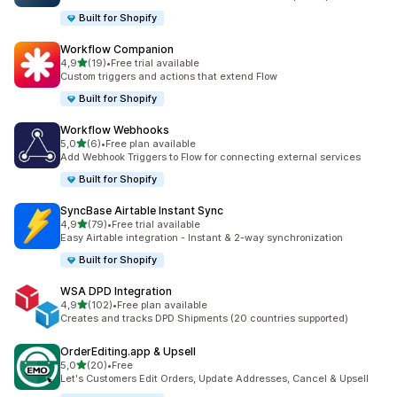
Built for Shopify
Workflow Companion
na 5 gwiazdek
4,9
(19)
•
Free trial available
Łączna liczba recenzji: 19
Custom triggers and actions that extend Flow
Built for Shopify
Workflow Webhooks
na 5 gwiazdek
5,0
(6)
•
Free plan available
Łączna liczba recenzji: 6
Add Webhook Triggers to Flow for connecting external services
Built for Shopify
SyncBase Airtable Instant Sync
na 5 gwiazdek
4,9
(79)
•
Free trial available
Łączna liczba recenzji: 79
Easy Airtable integration - Instant & 2-way synchronization
Built for Shopify
WSA DPD Integration
na 5 gwiazdek
4,9
(102)
•
Free plan available
Łączna liczba recenzji: 102
Creates and tracks DPD Shipments (20 countries supported)
OrderEditing.app & Upsell
na 5 gwiazdek
5,0
(20)
•
Free
Łączna liczba recenzji: 20
Let's Customers Edit Orders, Update Addresses, Cancel & Upsell