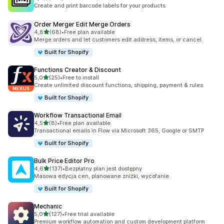
Łączna liczba recenzji: 467
Create and print barcode labels for your products
Order Merger Edit Merge Orders
na 5 gwiazdek
4,8
(68)
•
Free plan available
Łączna liczba recenzji: 68
Merge orders and let customers edit address, items, or cancel.
Built for Shopify
Functions Creator & Discount
na 5 gwiazdek
5,0
(25)
•
Free to install
Łączna liczba recenzji: 25
Create unlimited discount functions, shipping, payment & rules
Built for Shopify
Workflow Transactional Email
na 5 gwiazdek
4,5
(8)
•
Free plan available
Łączna liczba recenzji: 8
Transactional emails in Flow via Microsoft 365, Google or SMTP
Built for Shopify
Bulk Price Editor Pro
na 5 gwiazdek
4,6
(137)
•
Bezpłatny plan jest dostępny
Łączna liczba recenzji: 137
Masowa edycja cen, planowane zniżki, wycofanie.
Built for Shopify
Mechanic
na 5 gwiazdek
5,0
(127)
•
Free trial available
Łączna liczba recenzji: 127
Premium workflow automation and custom development platform