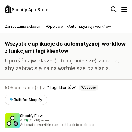
Shopify App Store
Zarządzanie sklepem
Operacje
Automatyzacja workflow
Wszystkie aplikacje do automatyzacji workflow
z funkcjami tagi klientów
Uprość największe (lub najmniejsze) zadania,
aby zabrać się za najważniejsze działania.
506 aplikacje(-i) z
Tagi klientów
Wyczyść
Built for Shopify
Shopify Flow
na 5 gwiazdek
4,7
(11 718)
•
Free
Łączna liczba recenzji: 11718
Automate everything and get back to business