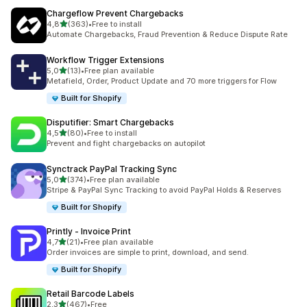
Chargeflow Prevent Chargebacks
na 5 gwiazdek
4,8
(363)
•
Free to install
Łączna liczba recenzji: 363
Automate Chargebacks, Fraud Prevention & Reduce Dispute Rate
Workflow Trigger Extensions
na 5 gwiazdek
5,0
(13)
•
Free plan available
Łączna liczba recenzji: 13
Metafield, Order, Product Update and 70 more triggers for Flow
Built for Shopify
Disputifier: Smart Chargebacks
na 5 gwiazdek
4,5
(80)
•
Free to install
Łączna liczba recenzji: 80
Prevent and fight chargebacks on autopilot
Synctrack PayPal Tracking Sync
na 5 gwiazdek
5,0
(374)
•
Free plan available
Łączna liczba recenzji: 374
Stripe & PayPal Sync Tracking to avoid PayPal Holds & Reserves
Built for Shopify
Printly ‑ Invoice Print
na 5 gwiazdek
4,7
(21)
•
Free plan available
Łączna liczba recenzji: 21
Order invoices are simple to print, download, and send.
Built for Shopify
Retail Barcode Labels
na 5 gwiazdek
2,3
(467)
•
Free