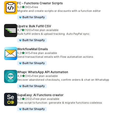
FC ‑ Functions Creator Scripts
na 5 gwiazdek
5,0
(90)
•
Free
Łączna liczba recenzji: 90
Migrate and create scripts or discounts with a function editor
Built for Shopify
Upatra: Bulk Fulfill CSV
na 5 gwiazdek
4,7
(120)
•
Free plan available
Łączna liczba recenzji: 120
Bulk fulfill orders & upload tracking. Auto PayPal sync.
Built for Shopify
WorkflowMail Emails
na 5 gwiazdek
5,0
(41)
•
Free plan available
Łączna liczba recenzji: 41
Send transactional emails with Flow automation actions
Built for Shopify
Whapi: WhatsApp API Automation
na 5 gwiazdek
4,9
(34)
•
Free plan available
Łączna liczba recenzji: 34
Recover abandoned checkouts, confirm orders & chat on WhatsApp
Built for Shopify
SupaEasy: AI Functions creator
na 5 gwiazdek
5,0
(202)
•
Free plan available
Łączna liczba recenzji: 202
From script to function: generate & migrate functions codeless
Built for Shopify