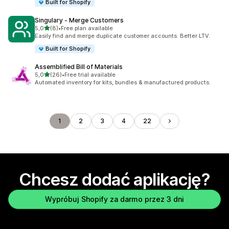
Built for Shopify
Singulary ‑ Merge Customers
na 5 gwiazdek
5,0
(8)
•
Free plan available
Łączna liczba recenzji: 8
Easily find and merge duplicate customer accounts. Better LTV.
Built for Shopify
Assemblified Bill of Materials
na 5 gwiazdek
5,0
(26)
•
Free trial available
Łączna liczba recenzji: 26
Automated inventory for kits, bundles & manufactured products.
1
2
3
4
22
Chcesz dodać aplikację?
Wypróbuj Shopify za darmo przez 3 dni