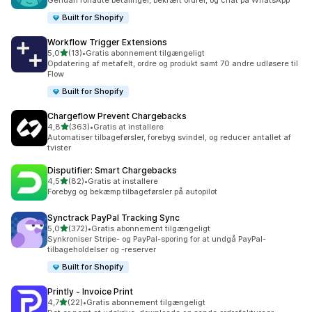
Gendan forladte betalinger, bekræft ordrer, og chat på WhatsApp
Built for Shopify
Workflow Trigger Extensions
ud af 5 stjerner
5,0
(13)
•
Gratis abonnement tilgængeligt
13 anmeldelser i alt
Opdatering af metafelt, ordre og produkt samt 70 andre udløsere til
Flow
Built for Shopify
Chargeflow Prevent Chargebacks
ud af 5 stjerner
4,8
(363)
•
Gratis at installere
363 anmeldelser i alt
Automatiser tilbageførsler, forebyg svindel, og reducer antallet af
tvister
Disputifier: Smart Chargebacks
ud af 5 stjerner
4,5
(82)
•
Gratis at installere
82 anmeldelser i alt
Forebyg og bekæmp tilbageførsler på autopilot
Synctrack PayPal Tracking Sync
ud af 5 stjerner
5,0
(372)
•
Gratis abonnement tilgængeligt
372 anmeldelser i alt
Synkroniser Stripe- og PayPal-sporing for at undgå PayPal-
tilbageholdelser og -reserver
Built for Shopify
Printly ‑ Invoice Print
ud af 5 stjerner
4,7
(22)
•
Gratis abonnement tilgængeligt
22 anmeldelser i alt