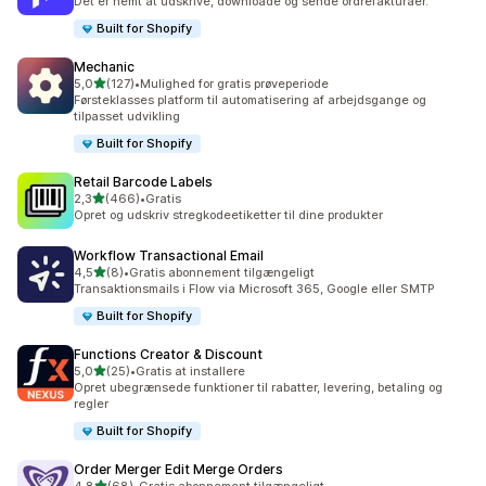
Det er nemt at udskrive, downloade og sende ordrefakturaer.
Built for Shopify
Mechanic
ud af 5 stjerner
5,0
(127)
•
Mulighed for gratis prøveperiode
127 anmeldelser i alt
Førsteklasses platform til automatisering af arbejdsgange og
tilpasset udvikling
Built for Shopify
Retail Barcode Labels
ud af 5 stjerner
2,3
(466)
•
Gratis
466 anmeldelser i alt
Opret og udskriv stregkodeetiketter til dine produkter
Workflow Transactional Email
ud af 5 stjerner
4,5
(8)
•
Gratis abonnement tilgængeligt
8 anmeldelser i alt
Transaktionsmails i Flow via Microsoft 365, Google eller SMTP
Built for Shopify
Functions Creator & Discount
ud af 5 stjerner
5,0
(25)
•
Gratis at installere
25 anmeldelser i alt
Opret ubegrænsede funktioner til rabatter, levering, betaling og
regler
Built for Shopify
Order Merger Edit Merge Orders
ud af 5 stjerner