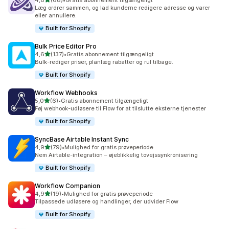
4,8
(68)
•
Gratis abonnement tilgængeligt
68 anmeldelser i alt
Læg ordrer sammen, og lad kunderne redigere adresse og varer
eller annullere.
Built for Shopify
Bulk Price Editor Pro
ud af 5 stjerner
4,6
(137)
•
Gratis abonnement tilgængeligt
137 anmeldelser i alt
Bulk-rediger priser, planlæg rabatter og rul tilbage.
Built for Shopify
Workflow Webhooks
ud af 5 stjerner
5,0
(6)
•
Gratis abonnement tilgængeligt
6 anmeldelser i alt
Føj webhook-udløsere til Flow for at tilslutte eksterne tjenester
Built for Shopify
SyncBase Airtable Instant Sync
ud af 5 stjerner
4,9
(79)
•
Mulighed for gratis prøveperiode
79 anmeldelser i alt
Nem Airtable-integration – øjeblikkelig tovejssynkronisering
Built for Shopify
Workflow Companion
ud af 5 stjerner
4,9
(19)
•
Mulighed for gratis prøveperiode
19 anmeldelser i alt
Tilpassede udløsere og handlinger, der udvider Flow
Built for Shopify