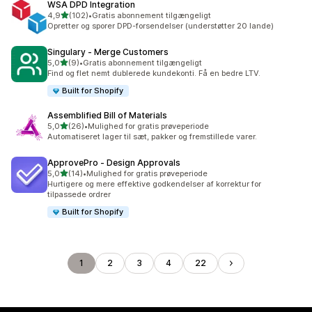
WSA DPD Integration
ud af 5 stjerner
4,9
(102)
•
Gratis abonnement tilgængeligt
102 anmeldelser i alt
Opretter og sporer DPD-forsendelser (understøtter 20 lande)
Singulary ‑ Merge Customers
ud af 5 stjerner
5,0
(9)
•
Gratis abonnement tilgængeligt
9 anmeldelser i alt
Find og flet nemt dublerede kundekonti. Få en bedre LTV.
Built for Shopify
Assemblified Bill of Materials
ud af 5 stjerner
5,0
(26)
•
Mulighed for gratis prøveperiode
26 anmeldelser i alt
Automatiseret lager til sæt, pakker og fremstillede varer.
ApprovePro ‑ Design Approvals
ud af 5 stjerner
5,0
(14)
•
Mulighed for gratis prøveperiode
14 anmeldelser i alt
Hurtigere og mere effektive godkendelser af korrektur for
tilpassede ordrer
Built for Shopify
1
2
3
4
22