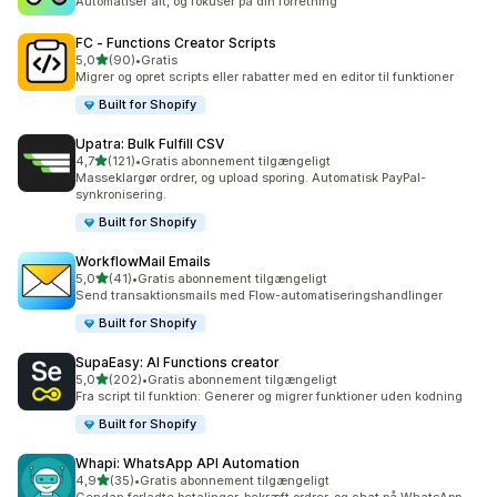
Automatiser alt, og fokuser på din forretning
FC ‑ Functions Creator Scripts
ud af 5 stjerner
5,0
(90)
•
Gratis
90 anmeldelser i alt
Migrer og opret scripts eller rabatter med en editor til funktioner
Built for Shopify
Upatra: Bulk Fulfill CSV
ud af 5 stjerner
4,7
(121)
•
Gratis abonnement tilgængeligt
121 anmeldelser i alt
Masseklargør ordrer, og upload sporing. Automatisk PayPal-
synkronisering.
Built for Shopify
WorkflowMail Emails
ud af 5 stjerner
5,0
(41)
•
Gratis abonnement tilgængeligt
41 anmeldelser i alt
Send transaktionsmails med Flow-automatiseringshandlinger
Built for Shopify
SupaEasy: AI Functions creator
ud af 5 stjerner
5,0
(202)
•
Gratis abonnement tilgængeligt
202 anmeldelser i alt
Fra script til funktion: Generer og migrer funktioner uden kodning
Built for Shopify
Whapi: WhatsApp API Automation
ud af 5 stjerner
4,9
(35)
•
Gratis abonnement tilgængeligt
35 anmeldelser i alt