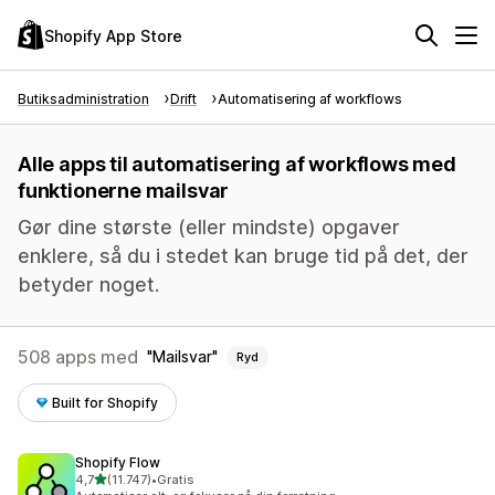
Shopify App Store
Butiksadministration
Drift
Automatisering af workflows
Alle apps til automatisering af workflows med
funktionerne mailsvar
Gør dine største (eller mindste) opgaver
enklere, så du i stedet kan bruge tid på det, der
betyder noget.
508 apps med
Mailsvar
Ryd
Built for Shopify
Shopify Flow
ud af 5 stjerner
4,7
(11.747)
•
Gratis
11747 anmeldelser i alt