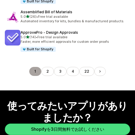
Built for Shopify
Assemblified Bill of Materials
5つ星中
5.0
(26)
•
Free trial available
合計レビュー数：26件
Automated inventory for kits, bundles & manufactured products.
ApprovePro ‑ Design Approvals
5つ星中
5.0
(14)
•
Free trial available
合計レビュー数：14件
Faster, more efficient approvals for custom order proofs
Built for Shopify
1
2
3
4
22
使ってみたいアプリがあり
ましたか？
Shopifyを3日間無料でお試しください