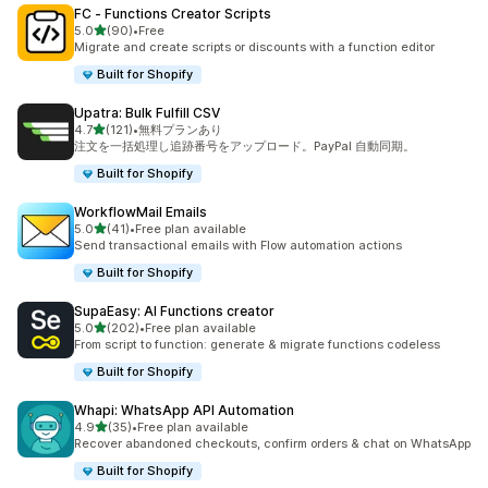
FC ‑ Functions Creator Scripts
5つ星中
5.0
(90)
•
Free
合計レビュー数：90件
Migrate and create scripts or discounts with a function editor
Built for Shopify
Upatra: Bulk Fulfill CSV
5つ星中
4.7
(121)
•
無料プランあり
合計レビュー数：121件
注文を一括処理し追跡番号をアップロード。PayPal 自動同期。
Built for Shopify
WorkflowMail Emails
5つ星中
5.0
(41)
•
Free plan available
合計レビュー数：41件
Send transactional emails with Flow automation actions
Built for Shopify
SupaEasy: AI Functions creator
5つ星中
5.0
(202)
•
Free plan available
合計レビュー数：202件
From script to function: generate & migrate functions codeless
Built for Shopify
Whapi: WhatsApp API Automation
5つ星中
4.9
(35)
•
Free plan available
合計レビュー数：35件
Recover abandoned checkouts, confirm orders & chat on WhatsApp
Built for Shopify