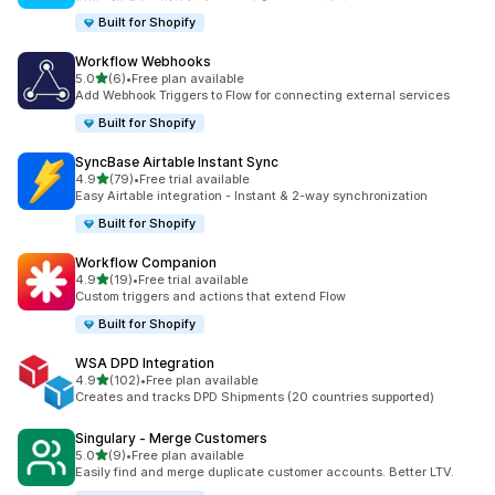
Built for Shopify
Workflow Webhooks
5つ星中
5.0
(6)
•
Free plan available
合計レビュー数：6件
Add Webhook Triggers to Flow for connecting external services
Built for Shopify
SyncBase Airtable Instant Sync
5つ星中
4.9
(79)
•
Free trial available
合計レビュー数：79件
Easy Airtable integration - Instant & 2-way synchronization
Built for Shopify
Workflow Companion
5つ星中
4.9
(19)
•
Free trial available
合計レビュー数：19件
Custom triggers and actions that extend Flow
Built for Shopify
WSA DPD Integration
5つ星中
4.9
(102)
•
Free plan available
合計レビュー数：102件
Creates and tracks DPD Shipments (20 countries supported)
Singulary ‑ Merge Customers
5つ星中
5.0
(9)
•
Free plan available
合計レビュー数：9件
Easily find and merge duplicate customer accounts. Better LTV.