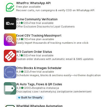
WhatPro: WhatsApp API
Free plan available
Recover carts, run campaigns & verify COD on WhatsApp API
ID.me Community Verification
na 5 gwiazdek
3,5
(23)
•
Free trial available
Łączna liczba recenzji: 23
Offer Exclusive Discounts to Loyal Customers
Excel CSV Tracking MassImport
na 5 gwiazdek
3,6
(10)
•
Free plan available
Łączna liczba recenzji: 10
Easily Import thousands of tracking numbers in one click
W3 Custom Order Status
na 5 gwiazdek
4,7
(55)
•
Free trial available
Łączna liczba recenzji: 55
Custom order statuses with automatic email & SMS updates
Otto Blocks & Images Scheduler
na 5 gwiazdek
4,9
(22)
•
Free trial available
Łączna liczba recenzji: 22
Schedule images, blocks & sections easily—no theme duplication
AI Auto Tags, Flows & QR Codes
na 5 gwiazdek
4,9
(200)
•
Bezpłatna instalacja
Łączna liczba recenzji: 200
Oszczędzaj czas i automatyzuj zarządzanie zamówieniami
Built for Shopify
WhatWali WhatsApp Automation