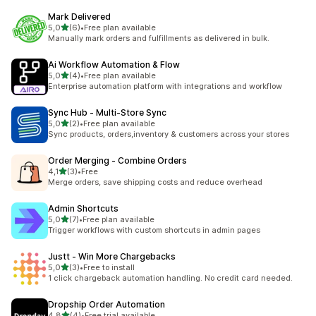
Mark Delivered
na 5 gwiazdek
5,0
(6)
•
Free plan available
Łączna liczba recenzji: 6
Manually mark orders and fulfillments as delivered in bulk.
Ai Workflow Automation & Flow
na 5 gwiazdek
5,0
(4)
•
Free plan available
Łączna liczba recenzji: 4
Enterprise automation platform with integrations and workflow
Sync Hub ‑ Multi‑Store Sync
na 5 gwiazdek
5,0
(2)
•
Free plan available
Łączna liczba recenzji: 2
Sync products, orders,inventory & customers across your stores
Order Merging ‑ Combine Orders
na 5 gwiazdek
4,1
(3)
•
Free
Łączna liczba recenzji: 3
Merge orders, save shipping costs and reduce overhead
Admin Shortcuts
na 5 gwiazdek
5,0
(7)
•
Free plan available
Łączna liczba recenzji: 7
Trigger workflows with custom shortcuts in admin pages
Justt ‑ Win More Chargebacks
na 5 gwiazdek
5,0
(3)
•
Free to install
Łączna liczba recenzji: 3
1 click chargeback automation handling. No credit card needed.
Dropship Order Automation
na 5 gwiazdek
4,8
(4)
•
Free trial available