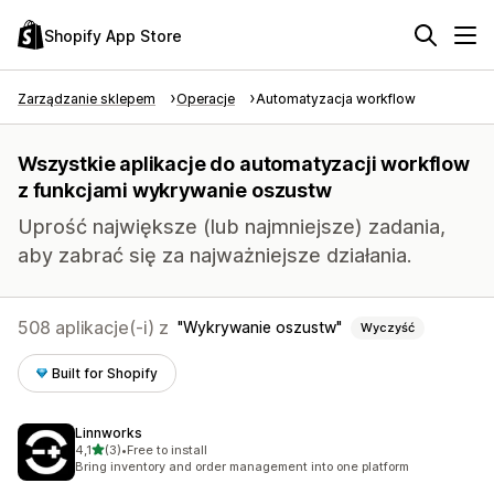
Shopify App Store
Zarządzanie sklepem
Operacje
Automatyzacja workflow
Wszystkie aplikacje do automatyzacji workflow
z funkcjami wykrywanie oszustw
Uprość największe (lub najmniejsze) zadania,
aby zabrać się za najważniejsze działania.
508 aplikacje(-i) z
Wykrywanie oszustw
Wyczyść
Built for Shopify
Linnworks
na 5 gwiazdek
4,1
(3)
•
Free to install
Łączna liczba recenzji: 3
Bring inventory and order management into one platform