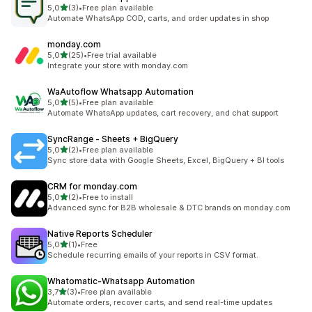
na 5 gwiazdek
5,0
(3)
•
Free plan available
Łączna liczba recenzji: 3
Automate WhatsApp COD, carts, and order updates in shop
monday.com
na 5 gwiazdek
5,0
(25)
•
Free trial available
Łączna liczba recenzji: 25
Integrate your store with monday.com
WaAutoflow Whatsapp Automation
na 5 gwiazdek
5,0
(5)
•
Free plan available
Łączna liczba recenzji: 5
Automate WhatsApp updates, cart recovery, and chat support
SyncRange ‑ Sheets + BigQuery
na 5 gwiazdek
5,0
(2)
•
Free plan available
Łączna liczba recenzji: 2
Sync store data with Google Sheets, Excel, BigQuery + BI tools
CRM for monday.com
na 5 gwiazdek
5,0
(2)
•
Free to install
Łączna liczba recenzji: 2
Advanced sync for B2B wholesale & DTC brands on monday.com
Native Reports Scheduler
na 5 gwiazdek
5,0
(1)
•
Free
Łączna liczba recenzji: 1
Schedule recurring emails of your reports in CSV format.
Whatomatic‑Whatsapp Automation
na 5 gwiazdek
3,7
(3)
•
Free plan available
Łączna liczba recenzji: 3
Automate orders, recover carts, and send real-time updates