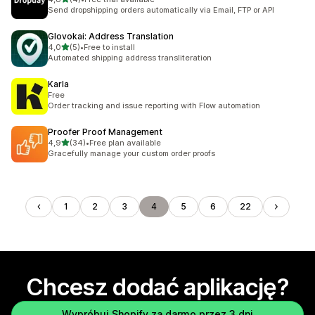
Łączna liczba recenzji: 4
Send dropshipping orders automatically via Email, FTP or API
Glovokai: Address Translation
na 5 gwiazdek
4,0
(5)
•
Free to install
Łączna liczba recenzji: 5
Automated shipping address transliteration
Karla
Free
Order tracking and issue reporting with Flow automation
Proofer Proof Management
na 5 gwiazdek
4,9
(34)
•
Free plan available
Łączna liczba recenzji: 34
Gracefully manage your custom order proofs
1
2
3
4
5
6
22
Chcesz dodać aplikację?
Wypróbuj Shopify za darmo przez 3 dni