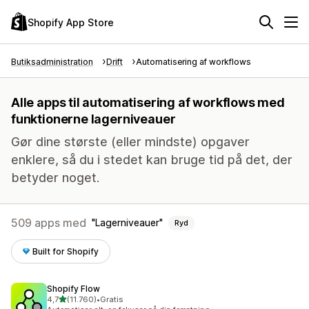
Shopify App Store
Butiksadministration
Drift
Automatisering af workflows
Alle apps til automatisering af workflows med
funktionerne lagerniveauer
Gør dine største (eller mindste) opgaver
enklere, så du i stedet kan bruge tid på det, der
betyder noget.
509 apps med
Lagerniveauer
Ryd
Built for Shopify
Shopify Flow
ud af 5 stjerner
4,7
(11.760)
•
Gratis
11760 anmeldelser i alt