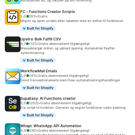
Automatiser alt, og fokuser på din forretning
FC ‑ Functions Creator Scripts
ud af 5 stjerner
5,0
(91)
•
Gratis
91 anmeldelser i alt
Migrer og opret scripts eller rabatter med en editor til funktioner
Built for Shopify
Upatra: Bulk Fulfill CSV
ud af 5 stjerner
4,7
(121)
•
Gratis abonnement tilgængeligt
121 anmeldelser i alt
Masseklargør ordrer, og upload sporing. Automatisk PayPal-
synkronisering.
Built for Shopify
WorkflowMail Emails
ud af 5 stjerner
5,0
(41)
•
Gratis abonnement tilgængeligt
41 anmeldelser i alt
Send transaktionsmails med Flow-automatiseringshandlinger
Built for Shopify
SupaEasy: AI Functions creator
ud af 5 stjerner
5,0
(202)
•
Gratis abonnement tilgængeligt
202 anmeldelser i alt
Fra script til funktion: Generer og migrer funktioner uden kodning
Built for Shopify
Whapi: WhatsApp API Automation
ud af 5 stjerner
4,9
(35)
•
Gratis abonnement tilgængeligt
35 anmeldelser i alt