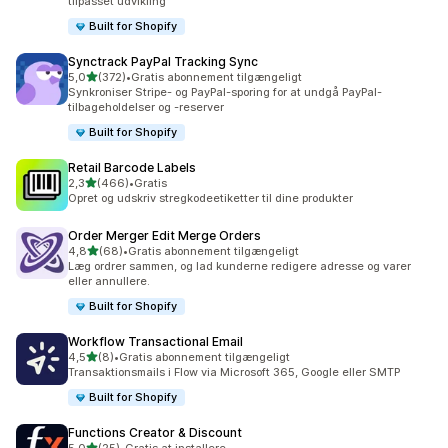
tilpasset udvikling
Built for Shopify
Synctrack PayPal Tracking Sync
ud af 5 stjerner
5,0
(372)
•
Gratis abonnement tilgængeligt
372 anmeldelser i alt
Synkroniser Stripe- og PayPal-sporing for at undgå PayPal-
tilbageholdelser og -reserver
Built for Shopify
Retail Barcode Labels
ud af 5 stjerner
2,3
(466)
•
Gratis
466 anmeldelser i alt
Opret og udskriv stregkodeetiketter til dine produkter
Order Merger Edit Merge Orders
ud af 5 stjerner
4,8
(68)
•
Gratis abonnement tilgængeligt
68 anmeldelser i alt
Læg ordrer sammen, og lad kunderne redigere adresse og varer
eller annullere.
Built for Shopify
Workflow Transactional Email
ud af 5 stjerner
4,5
(8)
•
Gratis abonnement tilgængeligt
8 anmeldelser i alt
Transaktionsmails i Flow via Microsoft 365, Google eller SMTP
Built for Shopify
Functions Creator & Discount
ud af 5 stjerner