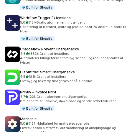
Gendan forladte betalinger, bekræft ordrer, og chat på WhatsApp
Built for Shopify
Workflow Trigger Extensions
ud af 5 stjerner
5,0
(13)
•
Gratis abonnement tilgængeligt
13 anmeldelser i alt
Opdatering af metafelt, ordre og produkt samt 70 andre udløsere til
Flow
Built for Shopify
Chargeflow Prevent Chargebacks
ud af 5 stjerner
4,8
(363)
•
Gratis at installere
363 anmeldelser i alt
Automatiser tilbageførsler, forebyg svindel, og reducer antallet af
tvister
Disputifier: Smart Chargebacks
ud af 5 stjerner
4,5
(81)
•
Gratis at installere
81 anmeldelser i alt
Forebyg og bekæmp tilbageførsler på autopilot
Printly ‑ Invoice Print
ud af 5 stjerner
4,7
(22)
•
Gratis abonnement tilgængeligt
22 anmeldelser i alt
Det er nemt at udskrive, downloade og sende ordrefakturaer.
Built for Shopify
Mechanic
ud af 5 stjerner
5,0
(127)
•
Mulighed for gratis prøveperiode
127 anmeldelser i alt
Førsteklasses platform til automatisering af arbejdsgange og