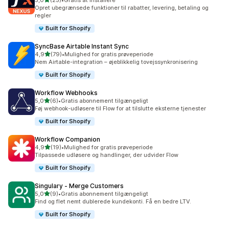
5,0
(25)
•
Gratis at installere
25 anmeldelser i alt
Opret ubegrænsede funktioner til rabatter, levering, betaling og
regler
Built for Shopify
SyncBase Airtable Instant Sync
ud af 5 stjerner
4,9
(79)
•
Mulighed for gratis prøveperiode
79 anmeldelser i alt
Nem Airtable-integration – øjeblikkelig tovejssynkronisering
Built for Shopify
Workflow Webhooks
ud af 5 stjerner
5,0
(6)
•
Gratis abonnement tilgængeligt
6 anmeldelser i alt
Føj webhook-udløsere til Flow for at tilslutte eksterne tjenester
Built for Shopify
Workflow Companion
ud af 5 stjerner
4,9
(19)
•
Mulighed for gratis prøveperiode
19 anmeldelser i alt
Tilpassede udløsere og handlinger, der udvider Flow
Built for Shopify
Singulary ‑ Merge Customers
ud af 5 stjerner
5,0
(9)
•
Gratis abonnement tilgængeligt
9 anmeldelser i alt
Find og flet nemt dublerede kundekonti. Få en bedre LTV.
Built for Shopify