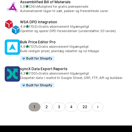
Assemblified Bill of Materials
ud af 5 stjerner
5,0
(26)
•
Mulighed for gratis prøveperiode
26 anmeldelser i alt
Automatiseret lager til sæt, pakker og fremstillede varer.
WSA DPD Integration
ud af 5 stjerner
4,9
(102)
•
Gratis abonnement tilgængeligt
102 anmeldelser i alt
Opretter og sporer DPD-forsendelser (understøtter 20 lande)
Bulk Price Editor Pro
ud af 5 stjerner
4,6
(137)
•
Gratis abonnement tilgængeligt
137 anmeldelser i alt
Bulk-rediger priser, planlæg rabatter og rul tilbage.
Built for Shopify
syncX Data Export Reports
ud af 5 stjerner
4,3
(130)
•
Gratis abonnement tilgængeligt
130 anmeldelser i alt
Eksportér data i realtid til Google Sheet, ERP, FTP, API og butikker
Built for Shopify
1
2
3
4
22