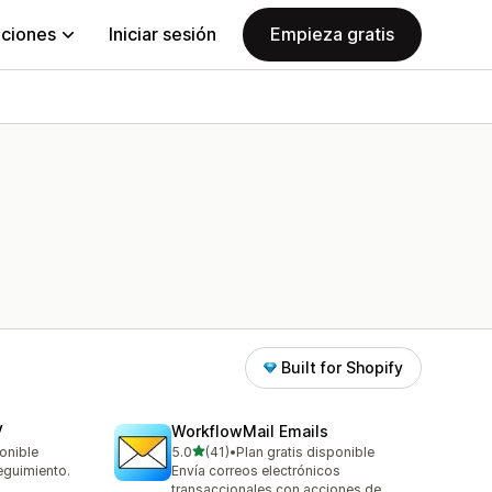
aciones
Iniciar sesión
Empieza gratis
Built for Shopify
V
WorkflowMail Emails
de 5 estrellas
ponible
5.0
(41)
•
Plan gratis disponible
41 reseñas en total
eguimiento.
Envía correos electrónicos
transaccionales con acciones de