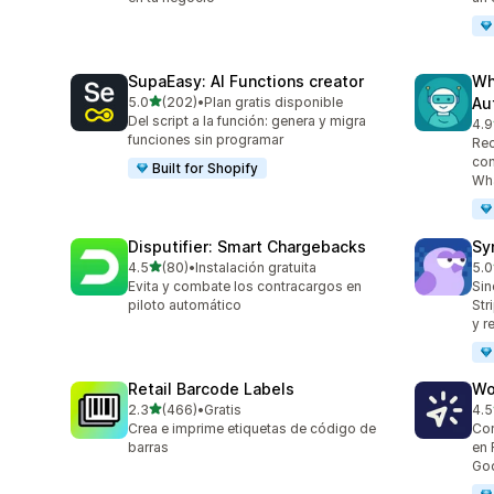
SupaEasy: AI Functions creator
Wh
de 5 estrellas
5.0
(202)
•
Plan gratis disponible
Au
202 reseñas en total
Del script a la función: genera y migra
4.9
34 
funciones sin programar
Re
con
Built for Shopify
Wh
Disputifier: Smart Chargebacks
Sy
de 5 estrellas
4.5
(80)
•
Instalación gratuita
5.0
80 reseñas en total
373
Evita y combate los contracargos en
Sin
piloto automático
Str
y r
Retail Barcode Labels
Wo
de 5 estrellas
2.3
(466)
•
Gratis
4.5
466 reseñas en total
8 r
Crea e imprime etiquetas de código de
Cor
barras
en 
Go