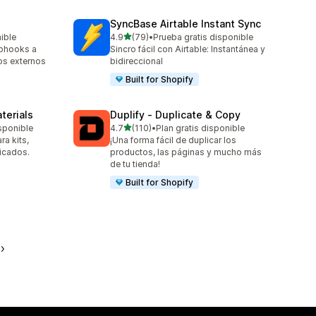
SyncBase Airtable Instant Sync
de 5 estrellas
nible
4.9
(79)
•
Prueba gratis disponible
79 reseñas en total
bhooks a
Sincro fácil con Airtable: Instantánea y
os externos
bidireccional
Built for Shopify
terials
Duplify ‑ Duplicate & Copy
de 5 estrellas
sponible
4.7
(110)
•
Plan gratis disponible
110 reseñas en total
ra kits,
¡Una forma fácil de duplicar los
icados.
productos, las páginas y mucho más
de tu tienda!
Built for Shopify