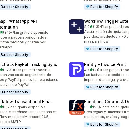
Built for Shopify
Built for Shopify
api: WhatsApp API
Workflow Trigger Exte
de 5 estrellas
tomation
5.0
(13)
•
Plan gratis disp
13 reseñas en total
Actualización de metacam
de 5 estrellas
(34)
•
Plan gratis disponible
reseñas en total
pedidos, productos y 70 a
cupera pagos abandonados,
más para Flow
firma pedidos y chatea por
atsApp
Built for Shopify
Built for Shopify
nctrack PayPal Tracking Sync
Printly ‑ Invoice Print
de 5 estrellas
de 5 estrellas
(373)
•
Plan gratis disponible
4.7
(21)
•
Plan gratis disp
 reseñas en total
21 reseñas en total
cronización de seguimiento de
Las facturas de pedidos so
ipe y PayPal para evitar retenciones
imprimir, descargar y enviar
eservas de PayPal
Built for Shopify
Built for Shopify
rkflow Transactional Email
Functions Creator & D
de 5 estrellas
de 5 estrellas
(8)
•
Plan gratis disponible
5.0
(25)
•
Instalación gratu
eseñas en total
25 reseñas en total
reos electrónicos transaccionales
Crea reglas y funciones ili
Flow mediante Microsoft 365,
descuentos, envíos y pag
ogle o SMTP
Built for Shopify