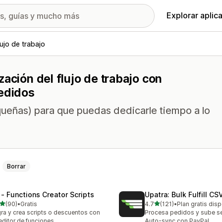
Explorar aplic
ujo de trabajo
ación del flujo de trabajo con
pedidos
equeñas) para que puedas dedicarle tiempo a lo
Borrar
 ‑ Functions Creator Scripts
Upatra: Bulk Fulfill CS
de 5 estrellas
de 5 estrellas
(90)
•
Gratis
4.7
(121)
•
Plan gratis dis
reseñas en total
121 reseñas en total
ra y crea scripts o descuentos con
Procesa pedidos y sube s
editor de funciones
Auto-sync con PayPal.