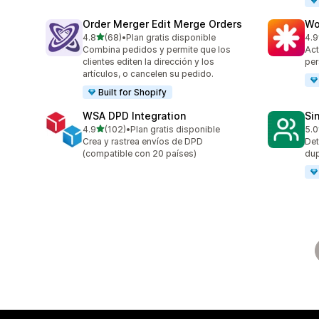
Order Merger Edit Merge Orders
Wo
de 5 estrellas
4.8
(68)
•
Plan gratis disponible
4.9
68 reseñas en total
19 
Combina pedidos y permite que los
Act
clientes editen la dirección y los
per
artículos, o cancelen su pedido.
Built for Shopify
WSA DPD Integration
Si
de 5 estrellas
4.9
(102)
•
Plan gratis disponible
5.0
102 reseñas en total
9 r
Crea y rastrea envíos de DPD
Det
(compatible con 20 países)
dup