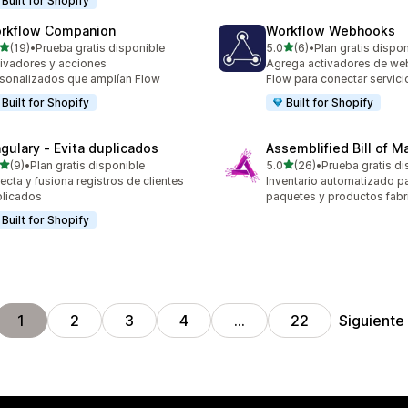
Built for Shopify
rkflow Companion
Workflow Webhooks
de 5 estrellas
de 5 estrellas
(19)
•
Prueba gratis disponible
5.0
(6)
•
Plan gratis dispo
reseñas en total
6 reseñas en total
ivadores y acciones
Agrega activadores de we
sonalizados que amplían Flow
Flow para conectar servici
Built for Shopify
Built for Shopify
ngulary ‑ Evita duplicados
Assemblified Bill of Ma
de 5 estrellas
de 5 estrellas
(9)
•
Plan gratis disponible
5.0
(26)
•
Prueba gratis di
eseñas en total
26 reseñas en total
ecta y fusiona registros de clientes
Inventario automatizado pa
licados
paquetes y productos fabr
Built for Shopify
Siguiente
1
2
3
4
…
22