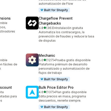
automatización de Flow
Built for Shopify
nsions
Chargeflow Prevent
onible
Chargebacks
pos,
de 5 estrellas
4.8
(363)
•
Instalación gratuita
363 reseñas en total
ctivadores
Automatiza los contracargos, la
prevención de fraudes y reduce la tasa
de disputas
Mechanic
de 5 estrellas
onible
5.0
(127)
•
Prueba gratis disponible
127 reseñas en total
n fáciles de
Plataforma prémium de desarrollo
.
personalizado y automatización de
flujos de trabajo
Built for Shopify
iscount
Bulk Price Editor Pro
de 5 estrellas
ita
4.6
(137)
•
Plan gratis disponible
137 reseñas en total
mitadas para
Edita precios en masa, programa
os
descuentos, revierte siempre.
Built for Shopify