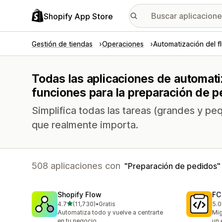
Shopify App Store
Gestión de tiendas
Operaciones
Automatización del fl
Todas las aplicaciones de automatiz
funciones para la preparación de 
Simplifica todas las tareas (grandes y p
que realmente importa.
508 aplicaciones con
Preparación de pedidos
Shopify Flow
FC
de 5 estrellas
4.7
(11,730)
•
Gratis
5.0
11730 reseñas en total
90 
Automatiza todo y vuelve a centrarte
Mig
en tu negocio
un 