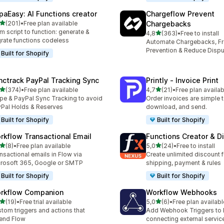
paEasy: AI Functions creator
Chargeflow Prevent
de 5 estrelas
(201)
•
Free plan available
Chargebacks
 total de avaliações
m script to function: generate &
de 5 estrelas
4,8
(363)
•
Free to install
363 total de avaliações
rate functions codeless
Automate Chargebacks, F
Prevention & Reduce Dispu
Built for Shopify
nctrack PayPal Tracking Sync
Printly ‑ Invoice Print
de 5 estrelas
de 5 estrelas
(374)
•
Free plan available
4,7
(21)
•
Free plan availab
 total de avaliações
21 total de avaliações
ipe & PayPal Sync Tracking to avoid
Order invoices are simple to
Pal Holds & Reserves
download, and send.
Built for Shopify
Built for Shopify
rkflow Transactional Email
Functions Creator & D
de 5 estrelas
de 5 estrelas
(8)
•
Free plan available
5,0
(24)
•
Free to install
otal de avaliações
24 total de avaliações
nsactional emails in Flow via
Create unlimited discount f
rosoft 365, Google or SMTP
shipping, payment & rules
Built for Shopify
Built for Shopify
rkflow Companion
Workflow Webhooks
de 5 estrelas
de 5 estrelas
(19)
•
Free trial available
5,0
(6)
•
Free plan availabl
total de avaliações
6 total de avaliações
tom triggers and actions that
Add Webhook Triggers to 
end Flow
connecting external servic