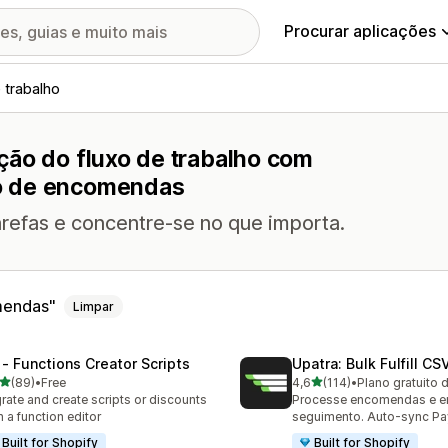
Procurar aplicações
 trabalho
ção do fluxo de trabalho com
o de encomendas
arefas e concentre-se no que importa.
mendas
Limpar
 ‑ Functions Creator Scripts
Upatra: Bulk Fulfill CS
de 5 estrelas
de 5 estrelas
(89)
•
Free
4,6
(114)
•
Plano gratuito 
total de avaliações
114 total de avaliações
rate and create scripts or discounts
Processe encomendas e e
h a function editor
seguimento. Auto-sync Pa
Built for Shopify
Built for Shopify