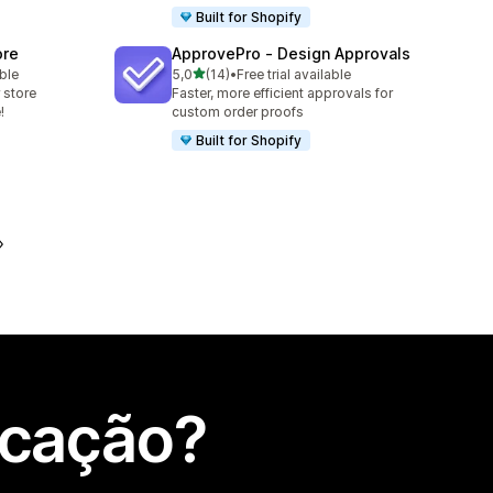
Built for Shopify
ore
ApprovePro ‑ Design Approvals
de 5 estrelas
ble
5,0
(14)
•
Free trial available
14 total de avaliações
 store
Faster, more efficient approvals for
!
custom order proofs
Built for Shopify
icação?