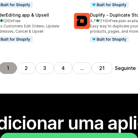
Built for Shopify
Built for Shopify
derEditing.app & Upsell
Duplify ‑ Duplicate St
de 5 estrelas
de 5 estrelas
(20)
•
Free
4,7
(110)
•
Free plan availa
total de avaliações
110 total de avaliações
's Customers Edit Orders, Update
Easy way to duplicate your
resses, Cancel & Upsell
products, pages, and more
Built for Shopify
Built for Shopify
Seguinte
1
2
3
4
…
21
dicionar uma apl