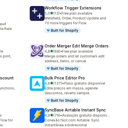
Workflow Trigger Extensions
de 5 estrelas
5,0
(13)
•
Free plan available
13 total de avaliações
Metafield, Order, Product Update and
70 more triggers for Flow
raud
te Rate
Built for Shopify
Order Merger Edit Merge Orders
de 5 estrelas
le
4,8
(68)
•
Free plan available
68 total de avaliações
 print,
Merge orders and let customers edit
address, items, or cancel.
Built for Shopify
iscount
Bulk Price Editor Pro
de 5 estrelas
4,6
(137)
•
Plano gratuito disponível
137 total de avaliações
unctions,
Edite preços em massa, agende
descontos, reverta sempre.
Built for Shopify
SyncBase Airtable Instant Sync
de 5 estrelas
e
4,9
(79)
•
Avaliação gratuita disponível
79 total de avaliações
Flow for
Conexão fácil com Airtable: Sync
es
instantânea e bidirecional