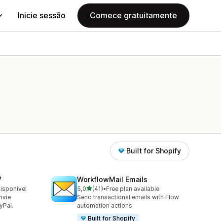
Inicie sessão
Comece gratuitamente
Built for Shopify
V
WorkflowMail Emails
de 5 estrelas
disponível
5,0
(41)
•
Free plan available
41 total de avaliações
nvie
Send transactional emails with Flow
yPal.
automation actions
Built for Shopify