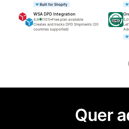
Built for Shopify
WSA DPD Integration
Or
de 5 estrelas
4,9
(101)
•
Free plan available
5,0
101 total de avaliações
20 
Creates and tracks DPD Shipments (20
Let
countries supported)
Add
Quer a