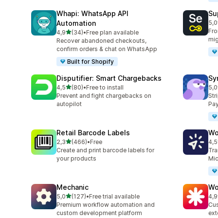
Whapi: WhatsApp API
Su
Automation
5,0
201
Fro
de 5 estrelas
4,9
(34)
•
Free plan available
34 total de avaliações
mig
Recover abandoned checkouts,
confirm orders & chat on WhatsApp
Built for Shopify
Disputifier: Smart Chargebacks
Sy
de 5 estrelas
4,5
(80)
•
Free to install
5,0
80 total de avaliações
374
Prevent and fight chargebacks on
Str
autopilot
Pay
Retail Barcode Labels
Wo
de 5 estrelas
2,3
(466)
•
Free
4,5
466 total de avaliações
8 t
Create and print barcode labels for
Tra
your products
Mic
Mechanic
Wo
de 5 estrelas
5,0
(127)
•
Free trial available
4,9
127 total de avaliações
19 
Premium workflow automation and
Cus
custom development platform
ext