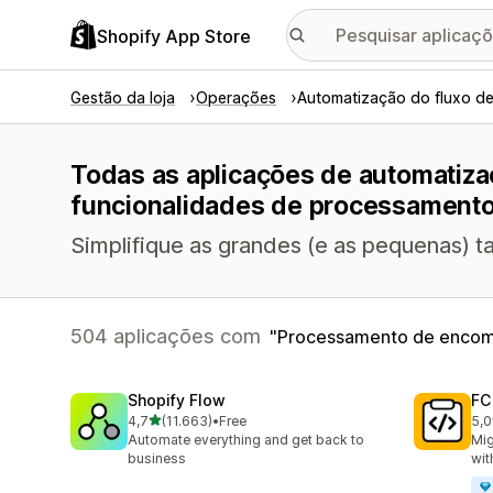
Shopify App Store
Gestão da loja
Operações
Automatização do fluxo de
Todas as aplicações de automatiza
funcionalidades de processament
Simplifique as grandes (e as pequenas) t
504 aplicações com
Processamento de enco
Shopify Flow
FC
de 5 estrelas
4,7
(11.663)
•
Free
5,0
11663 total de avaliações
89 
Automate everything and get back to
Mig
business
wit